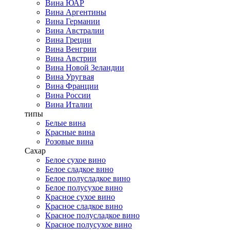
Вина ЮАР
Вина Аргентины
Вина Германии
Вина Австралии
Вина Греции
Вина Венгрии
Вина Австрии
Вина Новой Зеландии
Вина Уругвая
Вина Франции
Вина России
Вина Италии
типы
Белые вина
Красные вина
Розовые вина
Сахар
Белое сухое вино
Белое сладкое вино
Белое полусладкое вино
Белое полусухое вино
Красное сухое вино
Красное сладкое вино
Красное полусладкое вино
Красное полусухое вино