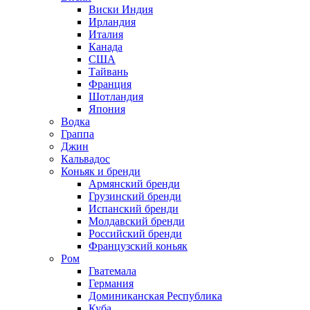
Виски Индия
Ирландия
Италия
Канада
США
Тайвань
Франция
Шотландия
Япония
Водка
Граппа
Джин
Кальвадос
Коньяк и бренди
Армянский бренди
Грузинский бренди
Испанский бренди
Молдавский бренди
Российский бренди
Французский коньяк
Ром
Гватемала
Германия
Доминиканская Республика
Куба