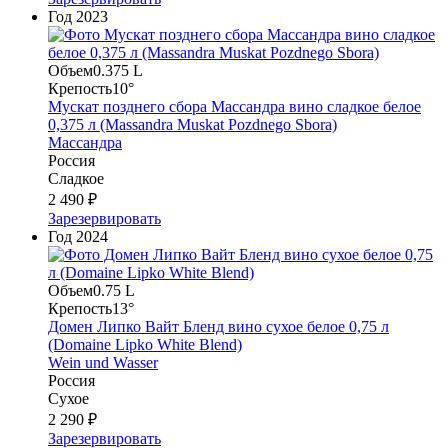
Год
2023
Объем
0.375 L
Крепость
10°
Мускат позднего сбора Массандра вино сладкое белое
0,375 л (Massandra Muskat Pozdnego Sbora)
Массандра
Россия
Сладкое
2 490 ₽
Зарезервировать
Год
2024
Объем
0.75 L
Крепость
13°
Домен Липко Вайт Бленд вино сухое белое 0,75 л
(Domaine Lipko White Blend)
Wein und Wasser
Россия
Сухое
2 290 ₽
Зарезервировать