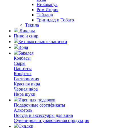
Никарагуа
Ром Индия
Тайланд
Тринидад и Тобаго
Текила
Ликеры
Пиво и сидр
Безалкогольные напитки
Вода
Бакалея
Колбасы
Сыры
Паштеты
Конфеты
Гастрономия
Красная икра
Черная икра
Икра щуки
Идеи для подарков
Подарочные сертификаты
Алкоголь
Посуда и аксессуары для вина
Сувенирная и упаковочная продукция
Скидки