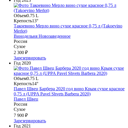
Год
2023
Объем
0.75 L
Крепость
13°
Такоевино Мерло вино сухое красное 0,75 л (Тakoevino
Merlot)
Винодельня Новозаведенное
Россия
Сухое
2 300 ₽
Зарезервировать
Год
2020
Объем
0.75 L
Крепость
14°
Павел Швец Барбера 2020 год вино Крым сухое красное
0,75 л (UPPA Pavel Shvets Barbera 2020)
Павел Швец
Россия
Сухое
7 900 ₽
Зарезервировать
Год
2021