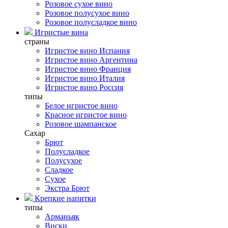
Розовое сухое вино
Розовое полусухое вино
Розовое полусладкое вино
Игристые вина
страны
Игристое вино Испания
Игристое вино Аргентина
Игристое вино Франция
Игристое вино Италия
Игристое вино Россия
типы
Белое игристое вино
Красное игристое вино
Розовое шампанское
Сахар
Брют
Полусладкое
Полусухое
Сладкое
Сухое
Экстра Брют
Крепкие напитки
типы
Арманьяк
Виски