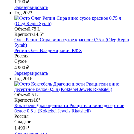
1 190 ₽
Зарезервировать
Год
2023
Объем
0.75 L
Крепость
14.5°
Олег Репин Сира вино сухое красное 0,75 л (Oleg Repin
Syrah)
Репин Олег Владимирович КФХ
Россия
Сухое
4 900 ₽
Зарезервировать
Год
2016
Объем
0.5 L
Крепость
16°
Коктебель Драгоценности Ркацители вино десертное
белое 0,5 л (Koktebel Jewels Rkatsiteli)
Россия
Сладкое
1 490 ₽
Зарезервировать