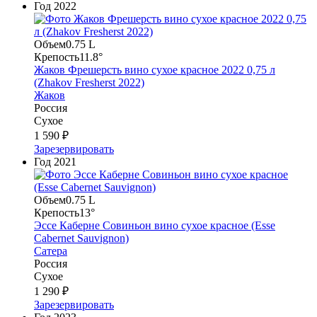
Год
2022
Объем
0.75 L
Крепость
11.8°
Жаков Фрешерсть вино сухое красное 2022 0,75 л
(Zhakov Fresherst 2022)
Жаков
Россия
Сухое
1 590 ₽
Зарезервировать
Год
2021
Объем
0.75 L
Крепость
13°
Эссе Каберне Совиньон вино сухое красное (Esse
Cabernet Sauvignon)
Сатера
Россия
Сухое
1 290 ₽
Зарезервировать