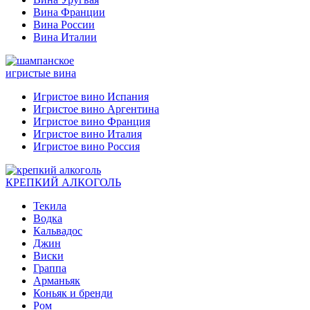
Вина Франции
Вина России
Вина Италии
игристые вина
Игристое вино Испания
Игристое вино Аргентина
Игристое вино Франция
Игристое вино Италия
Игристое вино Россия
КРЕПКИЙ АЛКОГОЛЬ
Текила
Водка
Кальвадос
Джин
Виски
Граппа
Арманьяк
Коньяк и бренди
Ром