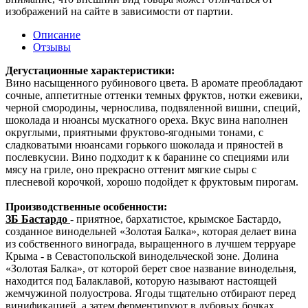
изображений на сайте в зависимости от партии.
Описание
Отзывы
Дегустационные характеристики:
Вино насыщенного рубинового цвета. В аромате преобладают
сочные, аппетитные оттенки темных фруктов, нотки ежевики,
черной смородины, чернослива, подвяленной вишни, специй,
шоколада и нюансы мускатного ореха. Вкус вина наполнен
округлыми, приятными фруктово-ягодными тонами, с
сладковатыми нюансами горького шоколада и пряностей в
послевкусии. Вино подходит к к баранине со специями или
мясу на гриле, оно прекрасно оттенит мягкие сыры с
плесневой корочкой, хорошо подойдет к фруктовым пирогам.
Производственные особенности:
ЗБ Бастардо
- приятное, бархатистое, крымское Бастардо,
созданное винодельней «Золотая Балка», которая делает вина
из собственного винограда, выращенного в лучшем терруаре
Крыма - в Севастопольской винодельческой зоне. Долина
«Золотая Балка», от которой берет свое название винодельня,
находится под Балаклавой, которую называют настоящей
жемчужиной полуострова. Ягоды тщательно отбирают перед
винификацией, а затем ферментируют в дубовых бочках,