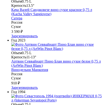
Объем
0.75 L
Крепость
13.5°
Кача Валей Санджовезе вино сухое красное 0,75 л
(Kacha Valley Sangiovese)
Сатера
Россия
Сухое
3 590 ₽
Зарезервировать
Год
2023
Объем
0.75 L
Крепость
11-13°
Артвин Севвайнарт Пино Блан вино сухое белое 0,75 л
(ArtWin Pinot Blanc)
Винодельня Манкопия
Россия
Сухое
910 ₽
Зарезервировать
Год
1994
Объем
0.75 L