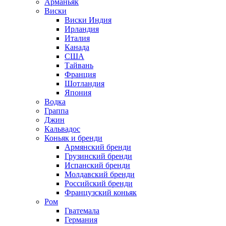
Арманьяк
Виски
Виски Индия
Ирландия
Италия
Канада
США
Тайвань
Франция
Шотландия
Япония
Водка
Граппа
Джин
Кальвадос
Коньяк и бренди
Армянский бренди
Грузинский бренди
Испанский бренди
Молдавский бренди
Российский бренди
Французский коньяк
Ром
Гватемала
Германия