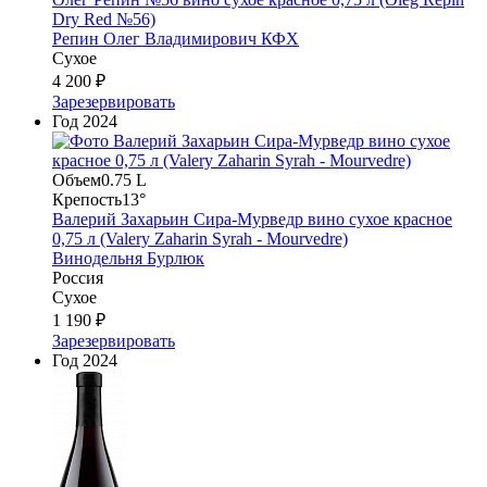
Dry Red №56)
Репин Олег Владимирович КФХ
Сухое
4 200 ₽
Зарезервировать
Год
2024
Объем
0.75 L
Крепость
13°
Валерий Захарьин Сира-Мурведр вино сухое красное
0,75 л (Valery Zaharin Syrah - Mourvedre)
Винодельня Бурлюк
Россия
Сухое
1 190 ₽
Зарезервировать
Год
2024