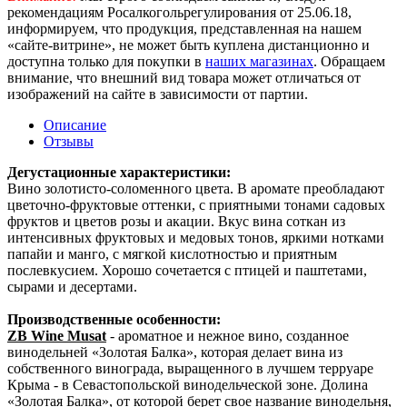
рекомендациям Росалкогольрегулирования от 25.06.18,
информируем, что продукция, представленная на нашем
«сайте-витрине», не может быть куплена дистанционно и
доступна только для покупки в
наших магазинах
. Обращаем
внимание, что внешний вид товара может отличаться от
изображений на сайте в зависимости от партии.
Описание
Отзывы
Дегустационные характеристики:
Вино золотисто-соломенного цвета. В аромате преобладают
цветочно-фруктовые оттенки, с приятными тонами садовых
фруктов и цветов розы и акации. Вкус вина соткан из
интенсивных фруктовых и медовых тонов, яркими нотками
папайи и манго, с мягкой кислотностью и приятным
послевкусием. Хорошо сочетается с птицей и паштетами,
сырами и десертами.
Производственные особенности:
ZB Wine Musat
- ароматное и нежное вино, созданное
винодельней «Золотая Балка», которая делает вина из
собственного винограда, выращенного в лучшем терруаре
Крыма - в Севастопольской винодельческой зоне. Долина
«Золотая Балка», от которой берет свое название винодельня,