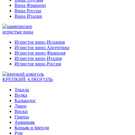
Вина Франции
Вина России
Вина Италии
игристые вина
Игристое вино Испания
Игристое вино Аргентина
Игристое вино Франция
Игристое вино Италия
Игристое вино Россия
КРЕПКИЙ АЛКОГОЛЬ
Текила
Водка
Кальвадос
Джин
Виски
Граппа
Арманьяк
Коньяк и бренди
Ром