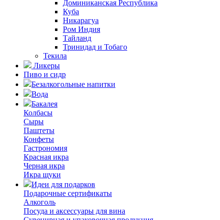
Доминиканская Республика
Куба
Никарагуа
Ром Индия
Тайланд
Тринидад и Тобаго
Текила
Ликеры
Пиво и сидр
Безалкогольные напитки
Вода
Бакалея
Колбасы
Сыры
Паштеты
Конфеты
Гастрономия
Красная икра
Черная икра
Икра щуки
Идеи для подарков
Подарочные сертификаты
Алкоголь
Посуда и аксессуары для вина
Сувенирная и упаковочная продукция