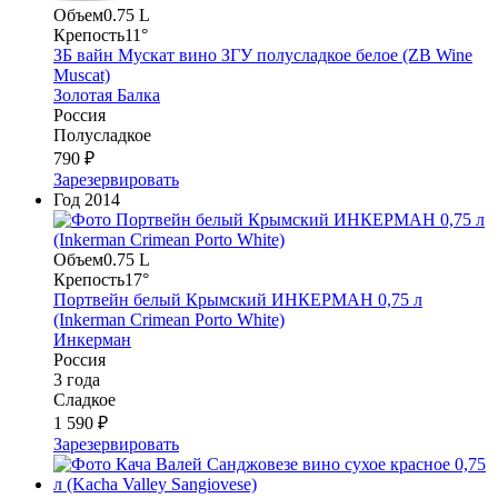
Объем
0.75 L
Крепость
11°
ЗБ вайн Мускат вино ЗГУ полусладкое белое (ZB Wine
Muscat)
Золотая Балка
Россия
Полусладкое
790 ₽
Зарезервировать
Год
2014
Объем
0.75 L
Крепость
17°
Портвейн белый Крымский ИНКЕРМАН 0,75 л
(Inkerman Crimean Porto White)
Инкерман
Россия
3 года
Сладкое
1 590 ₽
Зарезервировать