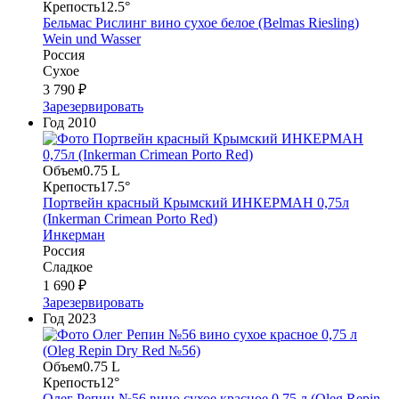
Крепость
12.5°
Бельмас Рислинг вино сухое белое (Belmas Riesling)
Wein und Wasser
Россия
Сухое
3 790 ₽
Зарезервировать
Год
2010
Объем
0.75 L
Крепость
17.5°
Портвейн красный Крымский ИНКЕРМАН 0,75л
(Inkerman Crimean Porto Red)
Инкерман
Россия
Сладкое
1 690 ₽
Зарезервировать
Год
2023
Объем
0.75 L
Крепость
12°
Олег Репин №56 вино сухое красное 0,75 л (Oleg Repin