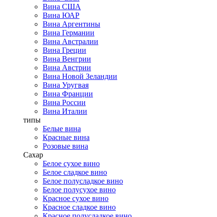
Вина США
Вина ЮАР
Вина Аргентины
Вина Германии
Вина Австралии
Вина Греции
Вина Венгрии
Вина Австрии
Вина Новой Зеландии
Вина Уругвая
Вина Франции
Вина России
Вина Италии
типы
Белые вина
Красные вина
Розовые вина
Сахар
Белое сухое вино
Белое сладкое вино
Белое полусладкое вино
Белое полусухое вино
Красное сухое вино
Красное сладкое вино
Красное полусладкое вино