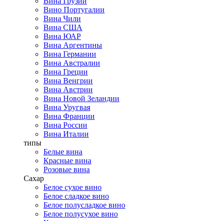
Вина Грузии
Вино Португалии
Вина Чили
Вина США
Вина ЮАР
Вина Аргентины
Вина Германии
Вина Австралии
Вина Греции
Вина Венгрии
Вина Австрии
Вина Новой Зеландии
Вина Уругвая
Вина Франции
Вина России
Вина Италии
типы
Белые вина
Красные вина
Розовые вина
Сахар
Белое сухое вино
Белое сладкое вино
Белое полусладкое вино
Белое полусухое вино