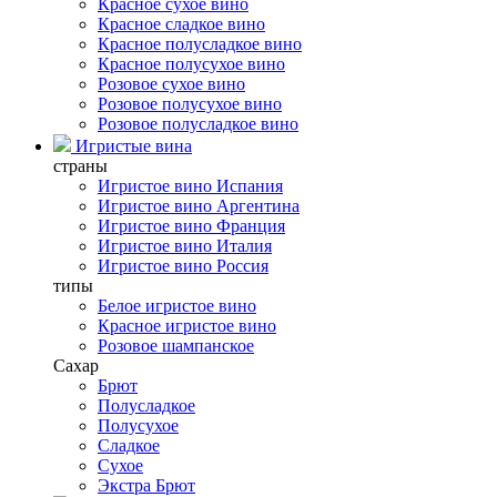
Красное сухое вино
Красное сладкое вино
Красное полусладкое вино
Красное полусухое вино
Розовое сухое вино
Розовое полусухое вино
Розовое полусладкое вино
Игристые вина
страны
Игристое вино Испания
Игристое вино Аргентина
Игристое вино Франция
Игристое вино Италия
Игристое вино Россия
типы
Белое игристое вино
Красное игристое вино
Розовое шампанское
Сахар
Брют
Полусладкое
Полусухое
Сладкое
Сухое
Экстра Брют