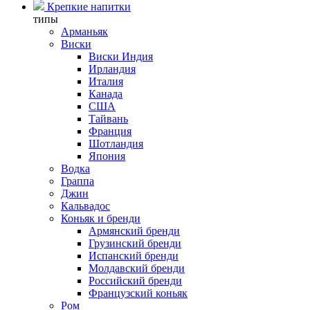
Крепкие напитки
типы
Арманьяк
Виски
Виски Индия
Ирландия
Италия
Канада
США
Тайвань
Франция
Шотландия
Япония
Водка
Граппа
Джин
Кальвадос
Коньяк и бренди
Армянский бренди
Грузинский бренди
Испанский бренди
Молдавский бренди
Российский бренди
Французский коньяк
Ром