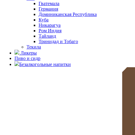
Гватемала
Германия
Доминиканская Республика
Куба
Никарагуа
Ром Индия
Тайланд
Тринидад и Тобаго
Текила
Ликеры
Пиво и сидр
Безалкогольные напитки