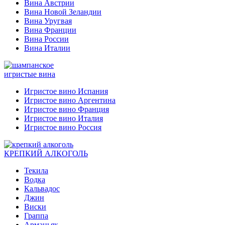
Вина Австрии
Вина Новой Зеландии
Вина Уругвая
Вина Франции
Вина России
Вина Италии
игристые вина
Игристое вино Испания
Игристое вино Аргентина
Игристое вино Франция
Игристое вино Италия
Игристое вино Россия
КРЕПКИЙ АЛКОГОЛЬ
Текила
Водка
Кальвадос
Джин
Виски
Граппа
Арманьяк