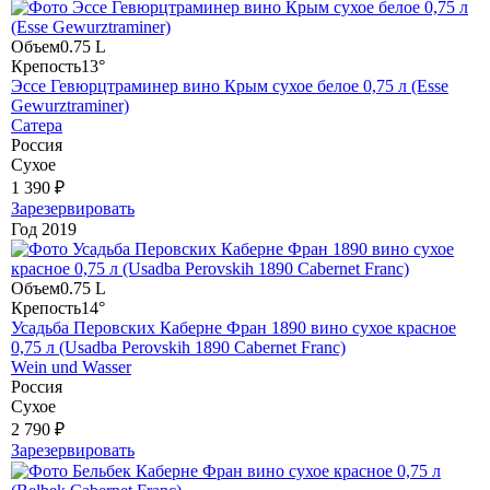
Объем
0.75 L
Крепость
13°
Эссе Гевюрцтраминер вино Крым сухое белое 0,75 л (Esse
Gewurztraminer)
Сатера
Россия
Сухое
1 390 ₽
Зарезервировать
Год
2019
Объем
0.75 L
Крепость
14°
Усадьба Перовских Каберне Фран 1890 вино сухое красное
0,75 л (Usadba Perovskih 1890 Cabernet Franc)
Wein und Wasser
Россия
Сухое
2 790 ₽
Зарезервировать