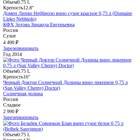
Объем
0.75 L
Крепость
12.8°
Домен Липко Неббиоло вино сухое красное 0,75 л (Domaine
Lipko Nebbiolo)
КФХ Зотова Зинаида Евгеньевна
Россия
Сухое
4 490 ₽
Зарезервировать
Год
2014
Объем
0.75 L
Крепость
16°
Черный Доктор Солнечной Долины вино ликерное 0,75 л
(Sun Valley Chernyj Doctor)
Солнечная долина
Россия
Сладкое
2 990 ₽
Зарезервировать
Объем
0.75 L