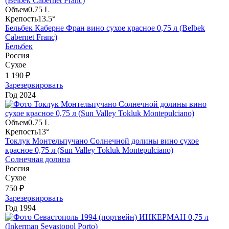
Объем
0.75 L
Крепость
13.5°
Бельбек Каберне Фран вино сухое красное 0,75 л (Belbek
Cabernet Franc)
Бельбек
Россия
Сухое
1 190 ₽
Зарезервировать
Год
2024
Объем
0.75 L
Крепость
13°
Токлук Монтельпучано Солнечной долины вино сухое
красное 0,75 л (Sun Valley Tokluk Montepulciano)
Солнечная долина
Россия
Сухое
750 ₽
Зарезервировать
Год
1994