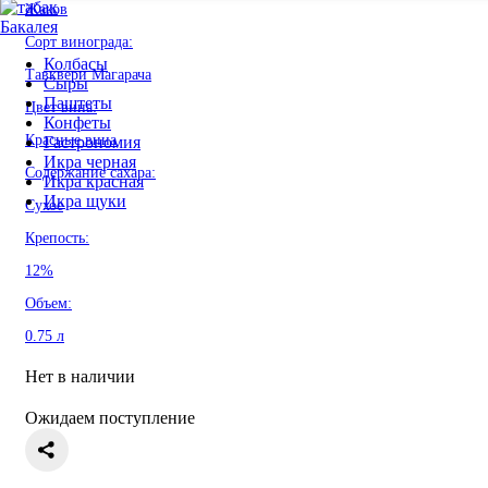
Жаков
Бакалея
Сорт винограда:
Колбасы
Тавквери Магарача
Сыры
Паштеты
Цвет вина:
Конфеты
Красные вина
Гастрономия
Икра черная
Содержание сахара:
Икра красная
Икра щуки
Сухое
Крепость:
12%
Объем:
0.75 л
Нет в наличии
Ожидаем поступление