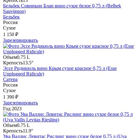
Крепость
13°
Бельбек Совиньон Блан вино сухое белое 0,75 л (Belbek
Sauvignon)
Бельбек
Россия
Сухое
1 150 ₽
Зарезервировать
Объем
0.75 L
Крепость
13.5°
Эссе Ридикюль вино Крым сухое красное 0,75 л (Esse
Unplugged Ridicule)
Сатера
Россия
Сухое
1 390 ₽
Зарезервировать
Год
2023
Объем
0.75 L
Крепость
11.9°
Ува Валлис Левитас Рислинг вино сухое белое 0,75 л (Uva