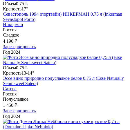
Объем
0.75 L
Крепость
17°
Севастополь 1994 (портвейн) ИНКЕРМАН 0,75 л (Inkerman
Sevastopol Porto)
Инкерман
Россия
Сладкое
4 190 ₽
Зарезервировать
Год
2024
Объем
0.75 L
Крепость
13-14°
Эссе вино природно полусладкое белое 0,75 л (Esse Naturally
Semi-sweet Satera)
Сатера
Россия
Полусладкое
1 450 ₽
Зарезервировать
Год
2024