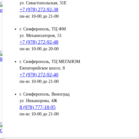
Вино
—
ул. Севастопольская, 31Е
Вина России
—
+7 (978) 272-92-38
игристые вина
Вина Крыма от лучших производителей
—
пн-вс 10-00 до 21-00
Жаков Тавквери Эскейп вино сухое красное 0,75 л
Игристое вино Испания
(Zhakov Takveri Escape)
Игристое вино Аргентина
г. Симферополь, ТЦ ФМ
Игристое вино Франция
Жаков Тавквери Эскейп вино сухое
ул. Механизаторов, 51
Игристое вино Италия
красное 0,75 л (Zhakov Takveri Escape)
+7 (978) 272-92-48
Игристое вино Россия
пн-вс 10-00 до 20-00
КРЕПКИЙ АЛКОГОЛЬ
г. Симферополь, ТЦ МЕГАНОМ
Евпаторийское шоссе, 8
Текила
+7 (978) 272-92-40
Водка
Страна:
Кальвадос
пн-вс 10-00 до 21-00
Россия
Джин
Виски
г. Симферополь, Виноград
Регион:
Граппа
ул. Никанорова, 4Ж
Арманьяк
Крым
8 (978) 777-18-95
Коньяк и бренди
Выдержка:
Ром
пн-вс 10-00 до 21-00
В дубовых бочках
СЛАБОАЛКОГОЛЬНАЯ ПРОДУКЦИЯ
Производитель: