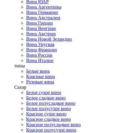
Вина ЮАР
Вина Аргентины
Вина Германии
Вина Австралии
Вина Греции
Вина Венгрии
Вина Австрии
Вина Новой Зеландии
Вина Уругвая
Вина Франции
Вина России
Вина Италии
типы
Белые вина
Красные вина
Розовые вина
Сахар
Белое сухое вино
Белое сладкое вино
Белое полусладкое вино
Белое полусухое вино
Красное сухое вино
Красное сладкое вино
Красное полусладкое вино
Красное полусухое вино