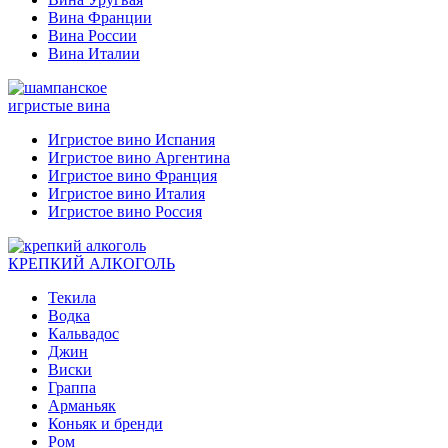
Вина Франции
Вина России
Вина Италии
игристые вина
Игристое вино Испания
Игристое вино Аргентина
Игристое вино Франция
Игристое вино Италия
Игристое вино Россия
КРЕПКИЙ АЛКОГОЛЬ
Текила
Водка
Кальвадос
Джин
Виски
Граппа
Арманьяк
Коньяк и бренди
Ром