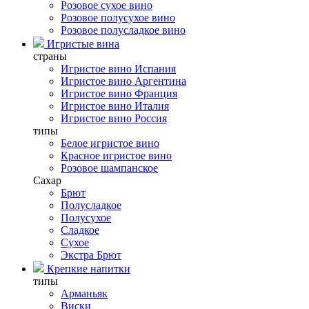
Розовое сухое вино
Розовое полусухое вино
Розовое полусладкое вино
Игристые вина
страны
Игристое вино Испания
Игристое вино Аргентина
Игристое вино Франция
Игристое вино Италия
Игристое вино Россия
типы
Белое игристое вино
Красное игристое вино
Розовое шампанское
Сахар
Брют
Полусладкое
Полусухое
Сладкое
Сухое
Экстра Брют
Крепкие напитки
типы
Арманьяк
Виски