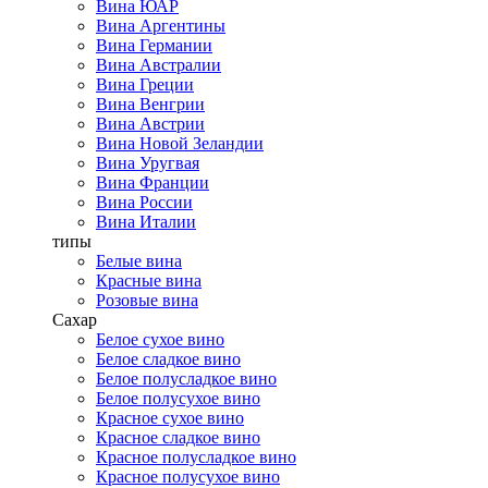
Вина ЮАР
Вина Аргентины
Вина Германии
Вина Австралии
Вина Греции
Вина Венгрии
Вина Австрии
Вина Новой Зеландии
Вина Уругвая
Вина Франции
Вина России
Вина Италии
типы
Белые вина
Красные вина
Розовые вина
Сахар
Белое сухое вино
Белое сладкое вино
Белое полусладкое вино
Белое полусухое вино
Красное сухое вино
Красное сладкое вино
Красное полусладкое вино
Красное полусухое вино