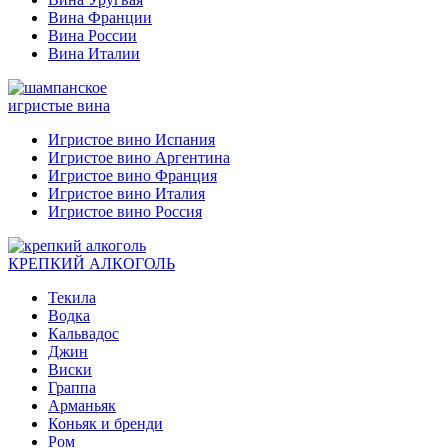
Вина Франции
Вина России
Вина Италии
игристые вина
Игристое вино Испания
Игристое вино Аргентина
Игристое вино Франция
Игристое вино Италия
Игристое вино Россия
КРЕПКИЙ АЛКОГОЛЬ
Текила
Водка
Кальвадос
Джин
Виски
Граппа
Арманьяк
Коньяк и бренди
Ром