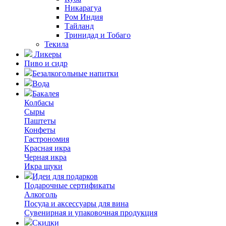
Никарагуа
Ром Индия
Тайланд
Тринидад и Тобаго
Текила
Ликеры
Пиво и сидр
Безалкогольные напитки
Вода
Бакалея
Колбасы
Сыры
Паштеты
Конфеты
Гастрономия
Красная икра
Черная икра
Икра щуки
Идеи для подарков
Подарочные сертификаты
Алкоголь
Посуда и аксессуары для вина
Сувенирная и упаковочная продукция
Скидки