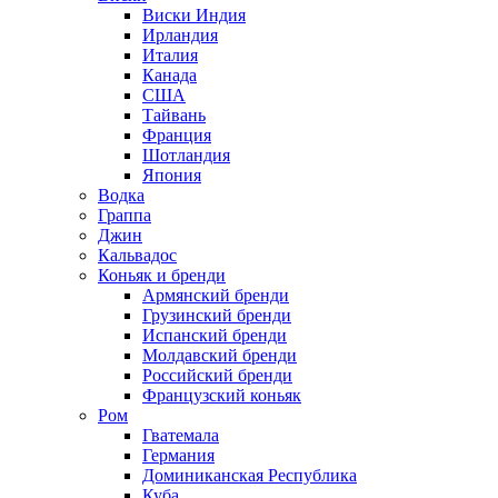
Виски Индия
Ирландия
Италия
Канада
США
Тайвань
Франция
Шотландия
Япония
Водка
Граппа
Джин
Кальвадос
Коньяк и бренди
Армянский бренди
Грузинский бренди
Испанский бренди
Молдавский бренди
Российский бренди
Французский коньяк
Ром
Гватемала
Германия
Доминиканская Республика
Куба