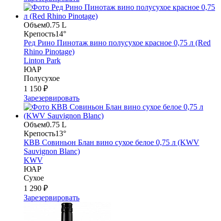
Объем
0.75 L
Крепость
14°
Ред Рино Пинотаж вино полусухое красное 0,75 л (Red
Rhino Pinotage)
Linton Park
ЮАР
Полусухое
1 150 ₽
Зарезервировать
Объем
0.75 L
Крепость
13°
КВВ Совиньон Блан вино сухое белое 0,75 л (KWV
Sauvignon Blanc)
KWV
ЮАР
Сухое
1 290 ₽
Зарезервировать