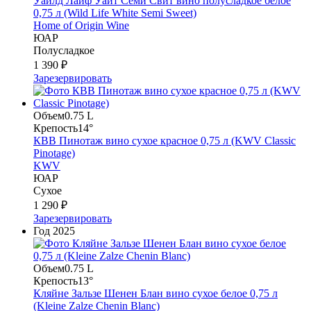
Уайлд Лайф Уайт Семи Свит вино полусладкое белое
0,75 л (Wild Life White Semi Sweet)
Home of Origin Wine
ЮАР
Полусладкое
1 390 ₽
Зарезервировать
Объем
0.75 L
Крепость
14°
КВВ Пинотаж вино сухое красное 0,75 л (KWV Classic
Pinotage)
KWV
ЮАР
Сухое
1 290 ₽
Зарезервировать
Год
2025
Объем
0.75 L
Крепость
13°
Кляйне Зальзе Шенен Блан вино сухое белое 0,75 л
(Kleine Zalze Chenin Blanc)