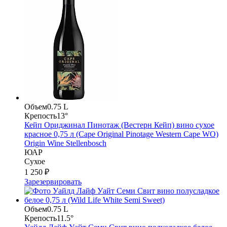
Объем
0.75 L
Крепость
13°
Кейп Ориджинал Пинотаж (Вестерн Кейп) вино сухое
красное 0,75 л (Cape Original Pinotage Western Cape WO)
Origin Wine Stellenbosch
ЮАР
Сухое
1 250 ₽
Зарезервировать
Объем
0.75 L
Крепость
11.5°