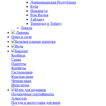
Доминиканская Республика
Куба
Никарагуа
Ром Индия
Тайланд
Тринидад и Тобаго
Текила
Ликеры
Пиво и сидр
Безалкогольные напитки
Вода
Бакалея
Колбасы
Сыры
Паштеты
Конфеты
Гастрономия
Красная икра
Черная икра
Икра щуки
Идеи для подарков
Подарочные сертификаты
Алкоголь
Посуда и аксессуары для вина