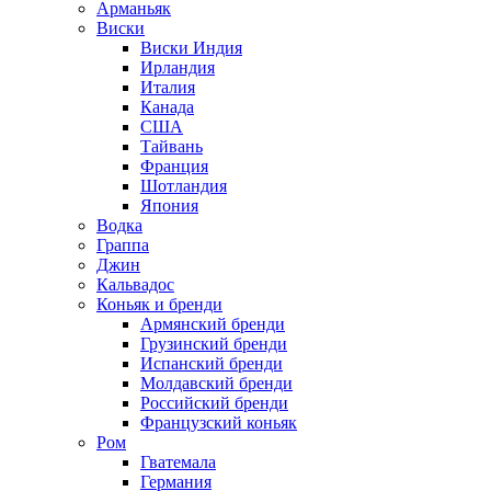
Арманьяк
Виски
Виски Индия
Ирландия
Италия
Канада
США
Тайвань
Франция
Шотландия
Япония
Водка
Граппа
Джин
Кальвадос
Коньяк и бренди
Армянский бренди
Грузинский бренди
Испанский бренди
Молдавский бренди
Российский бренди
Французский коньяк
Ром
Гватемала
Германия