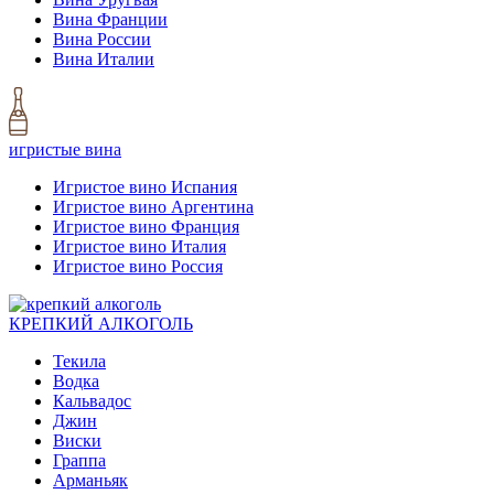
Вина Франции
Вина России
Вина Италии
игристые вина
Игристое вино Испания
Игристое вино Аргентина
Игристое вино Франция
Игристое вино Италия
Игристое вино Россия
КРЕПКИЙ АЛКОГОЛЬ
Текила
Водка
Кальвадос
Джин
Виски
Граппа
Арманьяк