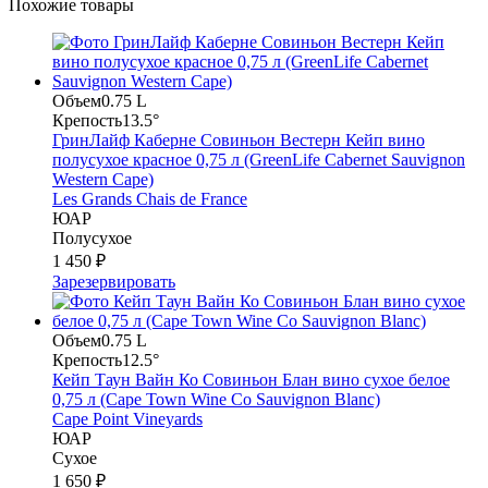
Похожие товары
Объем
0.75 L
Крепость
13.5°
ГринЛайф Каберне Совиньон Вестерн Кейп вино
полусухое красное 0,75 л (GreenLife Cabernet Sauvignon
Western Cape)
Les Grands Chais de France
ЮАР
Полусухое
1 450 ₽
Зарезервировать
Объем
0.75 L
Крепость
12.5°
Кейп Таун Вайн Ко Совиньон Блан вино сухое белое
0,75 л (Cape Town Wine Co Sauvignon Blanc)
Cape Point Vineyards
ЮАР
Сухое
1 650 ₽