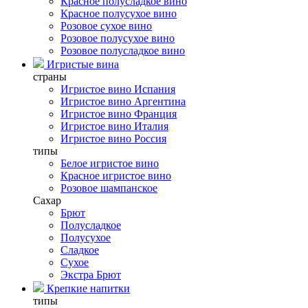
Красное полусладкое вино
Красное полусухое вино
Розовое сухое вино
Розовое полусухое вино
Розовое полусладкое вино
Игристые вина
страны
Игристое вино Испания
Игристое вино Аргентина
Игристое вино Франция
Игристое вино Италия
Игристое вино Россия
типы
Белое игристое вино
Красное игристое вино
Розовое шампанское
Сахар
Брют
Полусладкое
Полусухое
Сладкое
Сухое
Экстра Брют
Крепкие напитки
типы