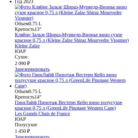
Год
2023
Объем
0.75 L
Крепость
13°
Кляйне Зальзе Шираз-Мурведр-Вионье вино сухое
красное 0,75 л (Kleine Zalze Shiraz Mourvedre Viognier)
Kleine Zalze
ЮАР
Сухое
2 090 ₽
Зарезервировать
Объем
0.75 L
Крепость
14°
ГринЛайф Пинотаж Вестерн Кейп вино полусухое
красное 0,75 л (GreenLife Pinotage Western Cape)
Les Grands Chais de France
ЮАР
Полусухое
1 450 ₽
Зарезервировать