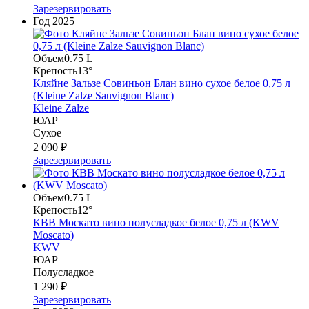
Зарезервировать
Год
2025
Объем
0.75 L
Крепость
13°
Кляйне Зальзе Совиньон Блан вино сухое белое 0,75 л
(Kleine Zalze Sauvignon Blanc)
Kleine Zalze
ЮАР
Сухое
2 090 ₽
Зарезервировать
Объем
0.75 L
Крепость
12°
КВВ Москато вино полусладкое белое 0,75 л (KWV
Moscato)
KWV
ЮАР
Полусладкое
1 290 ₽
Зарезервировать