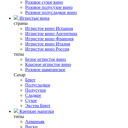
Розовое сухое вино
Розовое полусухое вино
Розовое полусладкое вино
Игристые вина
страны
Игристое вино Испания
Игристое вино Аргентина
Игристое вино Франция
Игристое вино Италия
Игристое вино Россия
типы
Белое игристое вино
Красное игристое вино
Розовое шампанское
Сахар
Брют
Полусладкое
Полусухое
Сладкое
Сухое
Экстра Брют
Крепкие напитки
типы
Арманьяк
Виски