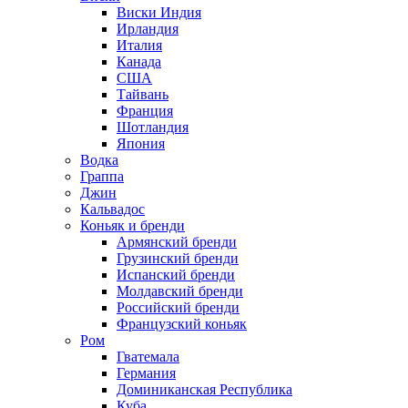
Виски Индия
Ирландия
Италия
Канада
США
Тайвань
Франция
Шотландия
Япония
Водка
Граппа
Джин
Кальвадос
Коньяк и бренди
Армянский бренди
Грузинский бренди
Испанский бренди
Молдавский бренди
Российский бренди
Французский коньяк
Ром
Гватемала
Германия
Доминиканская Республика
Куба