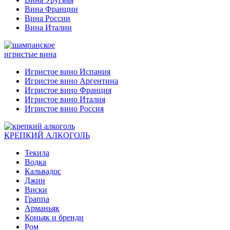
Вина Франции
Вина России
Вина Италии
игристые вина
Игристое вино Испания
Игристое вино Аргентина
Игристое вино Франция
Игристое вино Италия
Игристое вино Россия
КРЕПКИЙ АЛКОГОЛЬ
Текила
Водка
Кальвадос
Джин
Виски
Граппа
Арманьяк
Коньяк и бренди
Ром