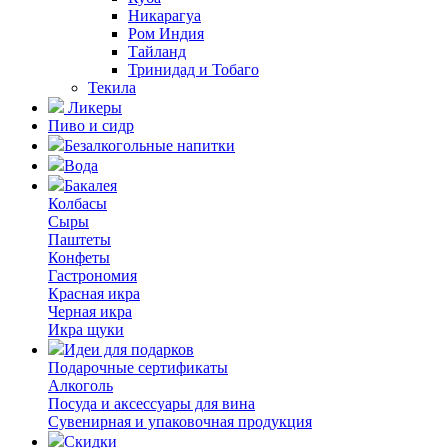
Никарагуа
Ром Индия
Тайланд
Тринидад и Тобаго
Текила
Ликеры
Пиво и сидр
Безалкогольные напитки
Вода
Бакалея
Колбасы
Сыры
Паштеты
Конфеты
Гастрономия
Красная икра
Черная икра
Икра щуки
Идеи для подарков
Подарочные сертификаты
Алкоголь
Посуда и аксессуары для вина
Сувенирная и упаковочная продукция
Скидки