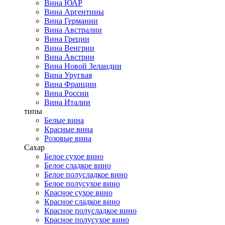
Вина ЮАР
Вина Аргентины
Вина Германии
Вина Австралии
Вина Греции
Вина Венгрии
Вина Австрии
Вина Новой Зеландии
Вина Уругвая
Вина Франции
Вина России
Вина Италии
типы
Белые вина
Красные вина
Розовые вина
Сахар
Белое сухое вино
Белое сладкое вино
Белое полусладкое вино
Белое полусухое вино
Красное сухое вино
Красное сладкое вино
Красное полусладкое вино
Красное полусухое вино