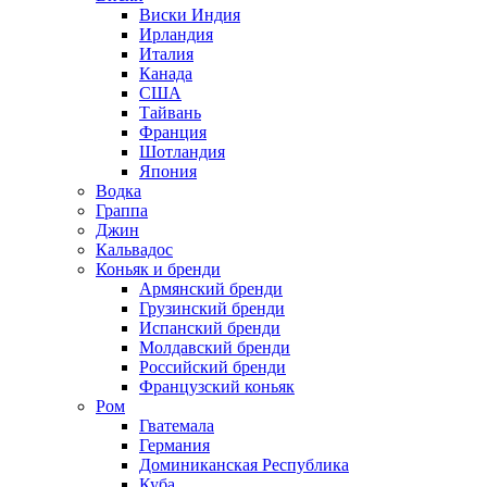
Виски Индия
Ирландия
Италия
Канада
США
Тайвань
Франция
Шотландия
Япония
Водка
Граппа
Джин
Кальвадос
Коньяк и бренди
Армянский бренди
Грузинский бренди
Испанский бренди
Молдавский бренди
Российский бренди
Французский коньяк
Ром
Гватемала
Германия
Доминиканская Республика
Куба