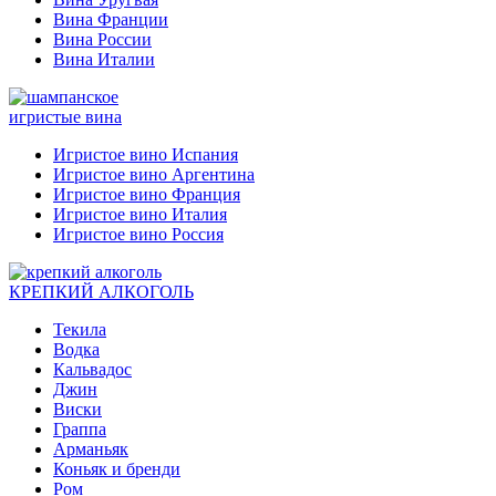
Вина Франции
Вина России
Вина Италии
игристые вина
Игристое вино Испания
Игристое вино Аргентина
Игристое вино Франция
Игристое вино Италия
Игристое вино Россия
КРЕПКИЙ АЛКОГОЛЬ
Текила
Водка
Кальвадос
Джин
Виски
Граппа
Арманьяк
Коньяк и бренди
Ром