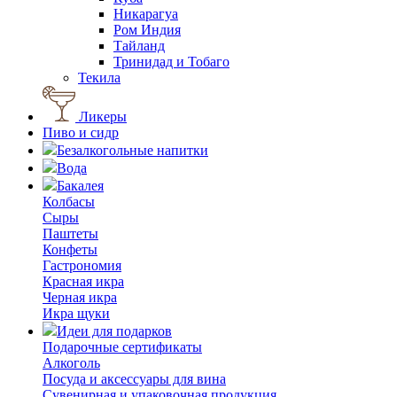
Никарагуа
Ром Индия
Тайланд
Тринидад и Тобаго
Текила
Ликеры
Пиво и сидр
Безалкогольные напитки
Вода
Бакалея
Колбасы
Сыры
Паштеты
Конфеты
Гастрономия
Красная икра
Черная икра
Икра щуки
Идеи для подарков
Подарочные сертификаты
Алкоголь
Посуда и аксессуары для вина
Сувенирная и упаковочная продукция