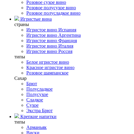
Розовое сухое вино
Розовое полусухое вино
Розовое полусладкое вино
Игристые вина
страны
Игристое вино Испания
Игристое вино Аргентина
Игристое вино Франция
Игристое вино Италия
Игристое вино Россия
типы
Белое игристое вино
Красное игристое вино
Розовое шампанское
Сахар
Брют
Полусладкое
Полусухое
Сладкое
Сухое
Экстра Брют
Крепкие напитки
типы
Арманьяк
Виски