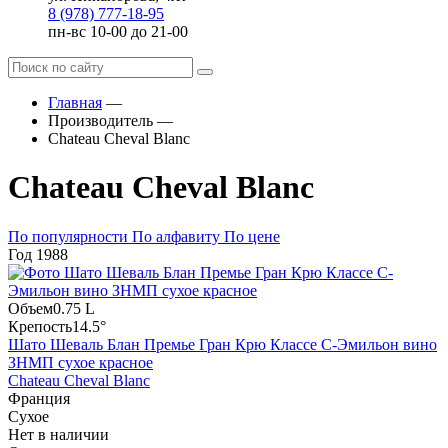
8 (978) 777-18-95
пн-вс 10-00 до 21-00
Главная
—
Производитель
—
Chateau Cheval Blanc
Chateau Cheval Blanc
По популярности
По алфавиту
По цене
Год
1988
Объем
0.75 L
Крепость
14.5°
Шато Шеваль Блан Премье Гран Крю Классе С-Эмильон вино
ЗНМП сухое красное
Chateau Cheval Blanc
Франция
Сухое
Нет в наличии