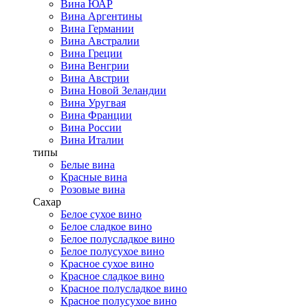
Вина ЮАР
Вина Аргентины
Вина Германии
Вина Австралии
Вина Греции
Вина Венгрии
Вина Австрии
Вина Новой Зеландии
Вина Уругвая
Вина Франции
Вина России
Вина Италии
типы
Белые вина
Красные вина
Розовые вина
Сахар
Белое сухое вино
Белое сладкое вино
Белое полусладкое вино
Белое полусухое вино
Красное сухое вино
Красное сладкое вино
Красное полусладкое вино
Красное полусухое вино