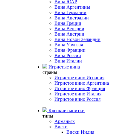
Вина ЮАР
Вина Аргентины
Вина Германии
Вина Австралии
Вина Греции
Вина Венгрии
Вина Австрии
Вина Новой Зеландии
Вина Уругвая
Вина Франции
Вина России
Вина Италии
Игристые вина
страны
Игристое вино Испания
Игристое вино Аргентина
Игристое вино Франция
Игристое вино Италия
Игристое вино Россия
Крепкие напитки
типы
Арманьяк
Виски
Виски Индия