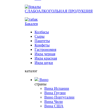
СЛАБОАЛКОГОЛЬНАЯ ПРОДУКЦИЯ
Бакалея
Колбасы
Сыры
Паштеты
Конфеты
Гастрономия
Икра черная
Икра красная
Икра щуки
каталог
Вино
страны
Вина Испании
Вина Грузии
Вино Португалии
Вина Чили
Вина США