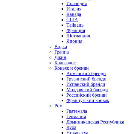
Ирландия
Италия
Канада
США
Тайвань
Франция
Шотландия
Япония
Водка
Граппа
Джин
Кальвадос
Коньяк и бренди
Армянский бренди
Грузинский бренди
Испанский бренди
Молдавский бренди
Российский бренди
Французский коньяк
Ром
Гватемала
Германия
Доминиканская Республика
Куба
Никарагуа