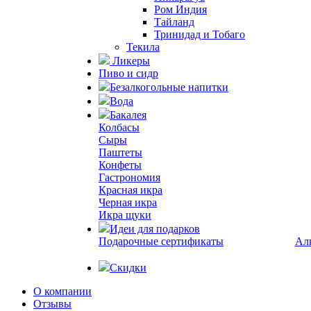
Ром Индия
Тайланд
Тринидад и Тобаго
Текила
Ликеры
Пиво и сидр
Безалкогольные напитки
Вода
Бакалея
Колбасы
Сыры
Паштеты
Конфеты
Гастрономия
Красная икра
Черная икра
Икра щуки
Идеи для подарков
Подарочные сертификаты
Ал
Скидки
О компании
Отзывы