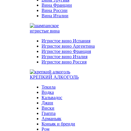
Вина Франции
Вина России
Вина Италии
игристые вина
Игристое вино Испания
Игристое вино Аргентина
Игристое вино Франция
Игристое вино Италия
Игристое вино Россия
КРЕПКИЙ АЛКОГОЛЬ
Текила
Водка
Кальвадос
Джин
Виски
Граппа
Арманьяк
Коньяк и бренди
Ром