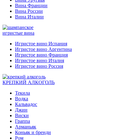
Вина Франции
Вина России
Вина Италии
игристые вина
Игристое вино Испания
Игристое вино Аргентина
Игристое вино Франция
Игристое вино Италия
Игристое вино Россия
КРЕПКИЙ АЛКОГОЛЬ
Текила
Водка
Кальвадос
Джин
Виски
Граппа
Арманьяк
Коньяк и бренди
Ром