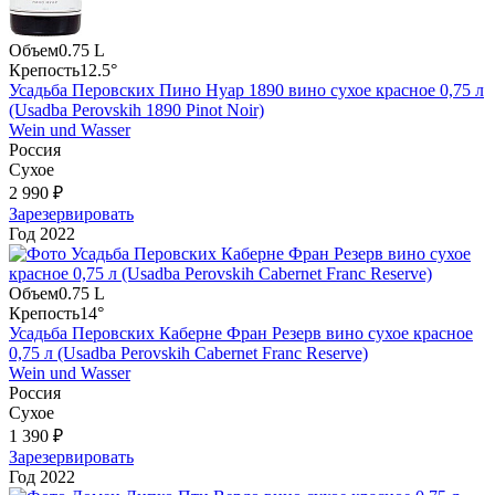
Объем
0.75 L
Крепость
12.5°
Усадьба Перовских Пино Нуар 1890 вино сухое красное 0,75 л
(Usadba Perovskih 1890 Pinot Noir)
Wein und Wasser
Россия
Сухое
2 990 ₽
Зарезервировать
Год
2022
Объем
0.75 L
Крепость
14°
Усадьба Перовских Каберне Фран Резерв вино сухое красное
0,75 л (Usadba Perovskih Cabernet Franc Reserve)
Wein und Wasser
Россия
Сухое
1 390 ₽
Зарезервировать
Год
2022