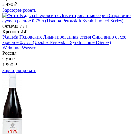
2 490 ₽
Зарезервировать
Объем
0.75 L
Крепость
14°
Усадьба Перовских Лимитированная серия Сира вино сухое
красное 0,75 л (Usadba Perovskih Syrah Limited Series)
Wein und Wasser
Россия
Сухое
1 990 ₽
Зарезервировать