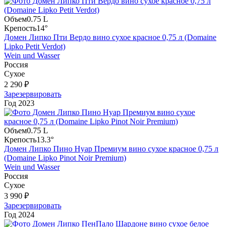
Объем
0.75 L
Крепость
14°
Домен Липко Пти Вердо вино сухое красное 0,75 л (Domaine
Lipko Petit Verdot)
Wein und Wasser
Россия
Сухое
2 290 ₽
Зарезервировать
Год
2023
Объем
0.75 L
Крепость
13.3°
Домен Липко Пино Нуар Премиум вино сухое красное 0,75 л
(Domaine Lipko Pinot Noir Premium)
Wein und Wasser
Россия
Сухое
3 990 ₽
Зарезервировать
Год
2024