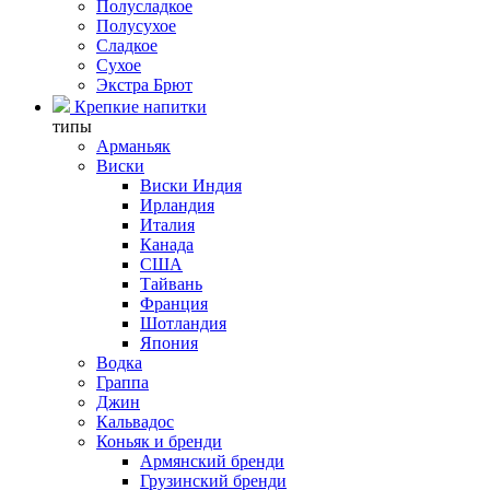
Полусладкое
Полусухое
Сладкое
Сухое
Экстра Брют
Крепкие напитки
типы
Арманьяк
Виски
Виски Индия
Ирландия
Италия
Канада
США
Тайвань
Франция
Шотландия
Япония
Водка
Граппа
Джин
Кальвадос
Коньяк и бренди
Армянский бренди
Грузинский бренди