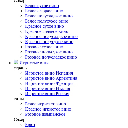
Сахар
Белое сухое вино
Белое сладкое вино
Белое полусладкое вино
Белое полусухое вино
Красное сухое вино
Красное сладкое вино
Красное полусладкое вино
Красное полусухое вино
Розовое сухое вино
Розовое полусухое вино
Розовое полусладкое вино
Игристые вина
страны
Игристое вино Испания
Игристое вино Аргентина
Игристое вино Франция
Игристое вино Италия
Игристое вино Россия
типы
Белое игристое вино
Красное игристое вино
Розовое шампанское
Сахар
Брют