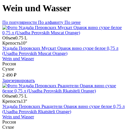
Wein und Wasser
По популярности
По алфавиту
По цене
Объем
0.75 L
Крепость
10°
Усадьба Перовских Мускат Оранж вино сухое белое 0,75 л
(Usadba Perovskih Muscat Orange)
Wein und Wasser
Россия
Сухое
2 490 ₽
Зарезервировать
Объем
0.75 L
Крепость
13°
Усадьба Перовских Ркацители Оранж вино сухое белое 0,75 л
(Usadba Perovskih Rkatsiteli Orange)
Wein und Wasser
Россия
Сухое