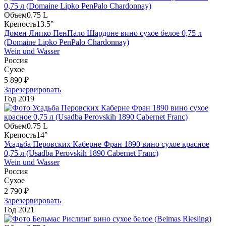
Объем
0.75 L
Крепость
13.5°
Домен Липко ПенПало Шардоне вино сухое белое 0,75 л
(Domaine Lipko PenPalo Chardonnay)
Wein und Wasser
Россия
Сухое
5 890 ₽
Зарезервировать
Год
2019
Объем
0.75 L
Крепость
14°
Усадьба Перовских Каберне Фран 1890 вино сухое красное
0,75 л (Usadba Perovskih 1890 Cabernet Franc)
Wein und Wasser
Россия
Сухое
2 790 ₽
Зарезервировать
Год
2021