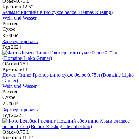
Объем
0.75 L
Крепость
12.5°
Бельмас Рислинг вино сухое белое (Belmas Riesling)
Wein und Wasser
Россия
Сухое
3 790 ₽
Зарезервировать
Год
2024
Объем
0.75 L
Крепость
13°
Домен Липко Грюнер вино сухое белое 0,75 л (Domaine Lipko
Gruner)
Wein und Wasser
Россия
Сухое
2 290 ₽
Зарезервировать
Год
2022
Объем
0.75 L
Крепость
11.7°