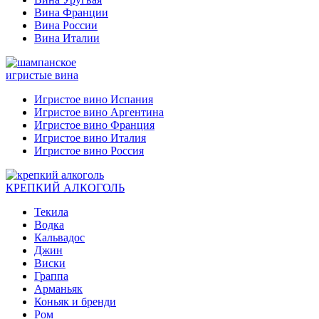
Вина Франции
Вина России
Вина Италии
игристые вина
Игристое вино Испания
Игристое вино Аргентина
Игристое вино Франция
Игристое вино Италия
Игристое вино Россия
КРЕПКИЙ АЛКОГОЛЬ
Текила
Водка
Кальвадос
Джин
Виски
Граппа
Арманьяк
Коньяк и бренди
Ром