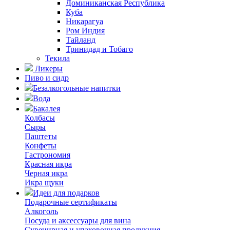
Доминиканская Республика
Куба
Никарагуа
Ром Индия
Тайланд
Тринидад и Тобаго
Текила
Ликеры
Пиво и сидр
Безалкогольные напитки
Вода
Бакалея
Колбасы
Сыры
Паштеты
Конфеты
Гастрономия
Красная икра
Черная икра
Икра щуки
Идеи для подарков
Подарочные сертификаты
Алкоголь
Посуда и аксессуары для вина
Сувенирная и упаковочная продукция