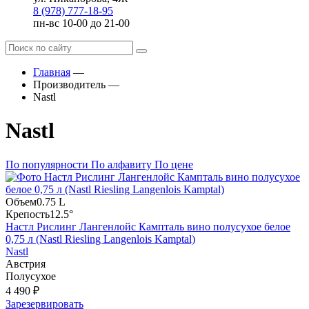
8 (978) 777-18-95
пн-вс 10-00 до 21-00
Главная
—
Производитель
—
Nastl
Nastl
По популярности
По алфавиту
По цене
Объем
0.75 L
Крепость
12.5°
Настл Рислинг Лангенлойс Кампталь вино полусухое белое
0,75 л (Nastl Riesling Langenlois Kamptal)
Nastl
Австрия
Полусухое
4 490 ₽
Зарезервировать