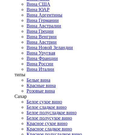
Вина США
Вина ЮАР
Вина Аргентины
Вина Германии
Вина Австралии
Вина Греции
Вина Венгрии
Вина Австрии
Вина Новой Зеландии
Вина Уругвая
Вина Франции
Вина России
Вина Италии
типы
Белые вина
Красные вина
Розовые вина
Сахар
Белое сухое вино
Белое сладкое вино
Белое полусладкое вино
Белое полусухое вино
Красное сухое вино
Красное сладкое вино
Красное полусладкое вино