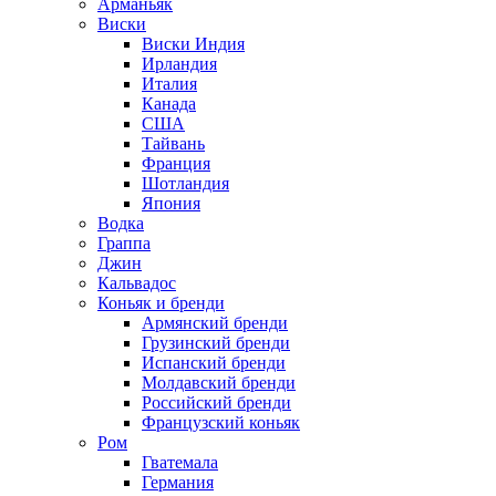
Арманьяк
Виски
Виски Индия
Ирландия
Италия
Канада
США
Тайвань
Франция
Шотландия
Япония
Водка
Граппа
Джин
Кальвадос
Коньяк и бренди
Армянский бренди
Грузинский бренди
Испанский бренди
Молдавский бренди
Российский бренди
Французский коньяк
Ром
Гватемала
Германия