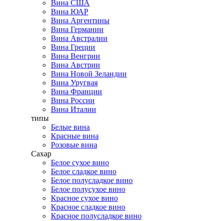
Вина США
Вина ЮАР
Вина Аргентины
Вина Германии
Вина Австралии
Вина Греции
Вина Венгрии
Вина Австрии
Вина Новой Зеландии
Вина Уругвая
Вина Франции
Вина России
Вина Италии
типы
Белые вина
Красные вина
Розовые вина
Сахар
Белое сухое вино
Белое сладкое вино
Белое полусладкое вино
Белое полусухое вино
Красное сухое вино
Красное сладкое вино
Красное полусладкое вино