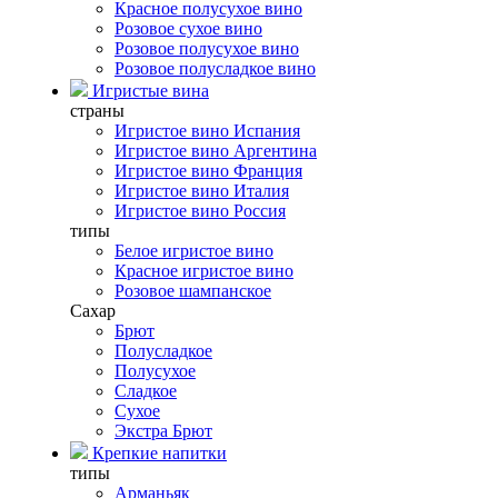
Красное полусухое вино
Розовое сухое вино
Розовое полусухое вино
Розовое полусладкое вино
Игристые вина
страны
Игристое вино Испания
Игристое вино Аргентина
Игристое вино Франция
Игристое вино Италия
Игристое вино Россия
типы
Белое игристое вино
Красное игристое вино
Розовое шампанское
Сахар
Брют
Полусладкое
Полусухое
Сладкое
Сухое
Экстра Брют
Крепкие напитки
типы
Арманьяк