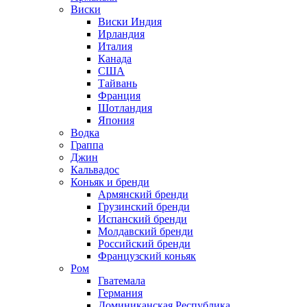
Виски
Виски Индия
Ирландия
Италия
Канада
США
Тайвань
Франция
Шотландия
Япония
Водка
Граппа
Джин
Кальвадос
Коньяк и бренди
Армянский бренди
Грузинский бренди
Испанский бренди
Молдавский бренди
Российский бренди
Французский коньяк
Ром
Гватемала
Германия
Доминиканская Республика