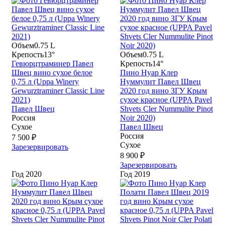
Объем
0.75 L
Крепость
13°
Объем
0.75 L
Гевюрцтраминер Павел
Крепость
14°
Швец вино сухое белое
Пино Нуар Клер
0,75 л (Uppa Winery
Нуммулит Павел Швец
Gewurztraminer Classic Line
2020 год вино ЗГУ Крым
2021)
сухое красное (UPPA Pavel
Павел Швец
Shvets Cler Nummulite Pinot
Россия
Noir 2020)
Сухое
Павел Швец
Россия
7 500 ₽
Сухое
Зарезервировать
8 900 ₽
Зарезервировать
Год
2020
Год
2019