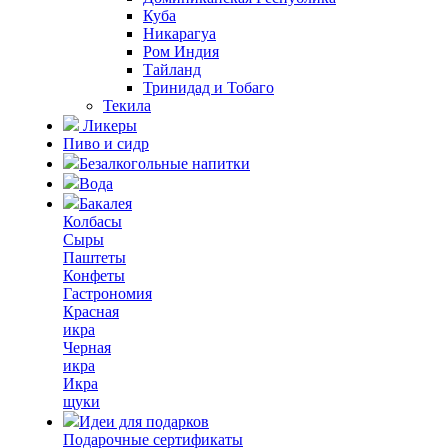
Куба
Никарагуа
Ром Индия
Тайланд
Тринидад и Тобаго
Текила
Ликеры
Пиво и сидр
Безалкогольные напитки
Вода
Бакалея
Колбасы
Сыры
Паштеты
Конфеты
Гастрономия
Красная
икра
Черная
икра
Икра
щуки
Идеи для подарков
Подарочные сертификаты