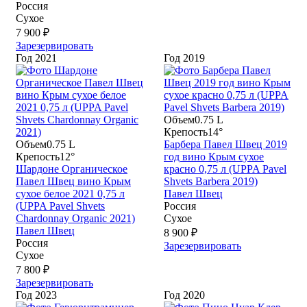
Россия
Сухое
7 900 ₽
Зарезервировать
Год
2021
Год
2019
Объем
0.75 L
Крепость
14°
Объем
0.75 L
Барбера Павел Швец 2019
Крепость
12°
год вино Крым сухое
Шардоне Органическое
красно 0,75 л (UPPA Pavel
Павел Швец вино Крым
Shvets Barbera 2019)
сухое белое 2021 0,75 л
Павел Швец
(UPPA Pavel Shvets
Россия
Chardonnay Organic 2021)
Сухое
Павел Швец
8 900 ₽
Россия
Зарезервировать
Сухое
7 800 ₽
Зарезервировать
Год
2023
Год
2020