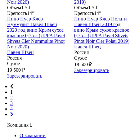
Объем
1.5 L
Объем
1.5 L
Крепость
14°
Крепость
14°
Пино Нуар Клер
Пино Нуар Клер Полати
Нуммулит Павел Швец
Павел Швец 2019 год
2020 год вино Крым сухое
вино Крым сухое красное
красное 0,75 л (UPPA Pavel
0,75 л (UPPA Pavel Shvets
Shvets Cler Nummulite Pinot
Pinot Noir Cler Polati 2019)
Noir 2020)
Павел Швец
Павел Швец
Россия
Россия
Сухое
Сухое
18 500 ₽
19 500 ₽
Зарезервировать
Зарезервировать
1
2
3
4
Компания
О компании