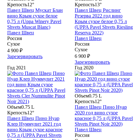
Крепость
12°
Крепость
13°
Павел Швец Мускат Блан
Павел Швец Рислинг
вино Крым сухое белое
Резерва 2022 год вино
0,75 л (Uppa Winery Pavel
Крым сухое белое 0,75 л
Shvets Muscat Blanc)
(UPPA Pavel Shvets Riesling
Павел Швец
Reserva 2022)
Россия
Павел Швец
Сухое
Россия
Сухое
4 900 ₽
6 900 ₽
Зарезервировать
Зарезервировать
Год
2021
Год
2020
Объем
0.75 L
Крепость
12°
Объем
0.75 L
Павел Швец Пино Нуар
Крепость
12°
2020 год вино сухое
Павел Швец Пино Нуар
красное 0,75 л (UPPA Pavel
Клер Нуммулит 2021 год
Shvets Pinot Noir 2020)
вино Крым сухое красное
Павел Швец
0,75 л (UPPA Pavel Shvets
Россия