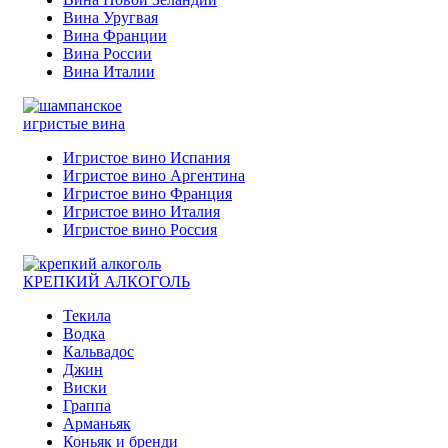
Вина Уругвая
Вина Франции
Вина России
Вина Италии
игристые вина
Игристое вино Испания
Игристое вино Аргентина
Игристое вино Франция
Игристое вино Италия
Игристое вино Россия
КРЕПКИЙ АЛКОГОЛЬ
Текила
Водка
Кальвадос
Джин
Виски
Граппа
Арманьяк
Коньяк и бренди