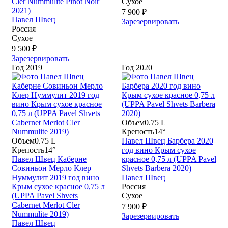
Cler Nummulite Pinot Noir
Сухое
2021)
7 900 ₽
Павел Швец
Зарезервировать
Россия
Сухое
9 500 ₽
Зарезервировать
Год
2019
Год
2020
Объем
0.75 L
Крепость
14°
Объем
0.75 L
Павел Швец Барбера 2020
Крепость
14°
год вино Крым сухое
Павел Швец Каберне
красное 0,75 л (UPPA Pavel
Совиньон Мерло Клер
Shvets Barbera 2020)
Нуммулит 2019 год вино
Павел Швец
Крым сухое красное 0,75 л
Россия
(UPPA Pavel Shvets
Сухое
Сabernet Merlot Cler
7 900 ₽
Nummulite 2019)
Зарезервировать
Павел Швец