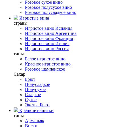
Розовое сухое вино
Розовое полусухое вино
Розовое полусладкое вино
Игристые вина
страны
Игристое вино Испания
Игристое вино Аргентина
Игристое вино Франция
Игристое вино Италия
Игристое вино Россия
типы
Белое игристое вино
Красное игристое вино
Розовое шампанское
Сахар
Брют
Полусладкое
Полусухое
Сладкое
Сухое
Экстра Брют
Крепкие напитки
типы
Арманьяк
Виски