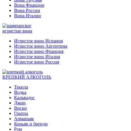
Вина Франции
Вина России
Вина Италии
игристые вина
Игристое вино Испания
Игристое вино Аргентина
Игристое вино Франция
Игристое вино Италия
Игристое вино Россия
КРЕПКИЙ АЛКОГОЛЬ
Текила
Водка
Кальвадос
Джин
Виски
Граппа
Арманьяк
Коньяк и бренди
Ром