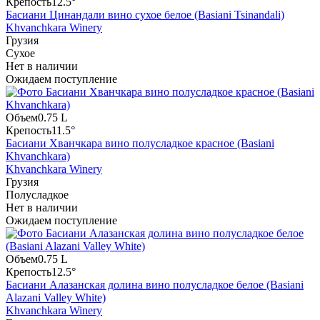
Крепость
12.5°
Басиани Цинандали вино сухое белое (Basiani Tsinandali)
Khvanchkara Winery
Грузия
Сухое
Нет в наличии
Ожидаем поступление
Объем
0.75 L
Крепость
11.5°
Басиани Хванчкара вино полусладкое красное (Basiani
Khvanchkara)
Khvanchkara Winery
Грузия
Полусладкое
Нет в наличии
Ожидаем поступление
Объем
0.75 L
Крепость
12.5°
Басиани Алазанская долина вино полусладкое белое (Basiani
Alazani Valley White)
Khvanchkara Winery