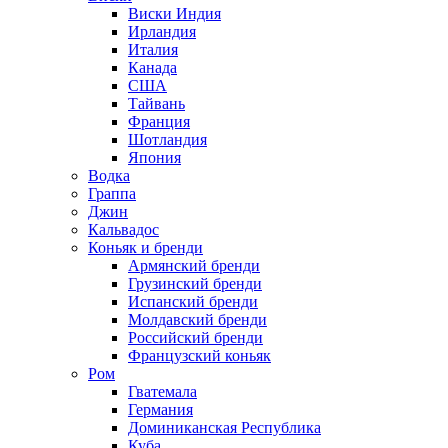
Виски Индия
Ирландия
Италия
Канада
США
Тайвань
Франция
Шотландия
Япония
Водка
Граппа
Джин
Кальвадос
Коньяк и бренди
Армянский бренди
Грузинский бренди
Испанский бренди
Молдавский бренди
Российский бренди
Французский коньяк
Ром
Гватемала
Германия
Доминиканская Республика
Куба