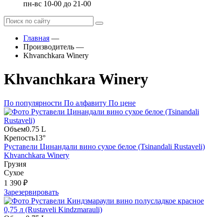
пн-вс 10-00 до 21-00
Главная
—
Производитель
—
Khvanchkara Winery
Khvanchkara Winery
По популярности
По алфавиту
По цене
Объем
0.75 L
Крепость
13°
Руставели Цинандали вино сухое белое (Tsinandali Rustaveli)
Khvanchkara Winery
Грузия
Сухое
1 390 ₽
Зарезервировать