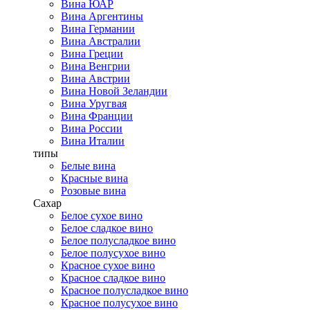
Вина ЮАР
Вина Аргентины
Вина Германии
Вина Австралии
Вина Греции
Вина Венгрии
Вина Австрии
Вина Новой Зеландии
Вина Уругвая
Вина Франции
Вина России
Вина Италии
типы
Белые вина
Красные вина
Розовые вина
Сахар
Белое сухое вино
Белое сладкое вино
Белое полусладкое вино
Белое полусухое вино
Красное сухое вино
Красное сладкое вино
Красное полусладкое вино
Красное полусухое вино