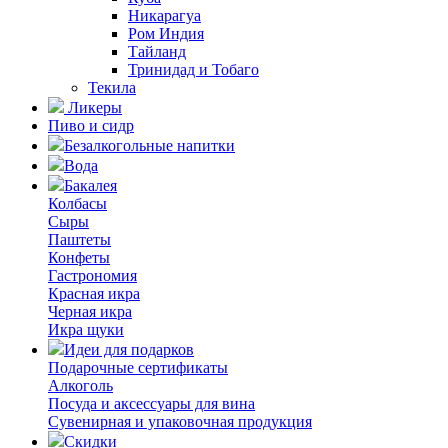
Никарагуа
Ром Индия
Тайланд
Тринидад и Тобаго
Текила
Ликеры
Пиво и сидр
Безалкогольные напитки
Вода
Бакалея
Колбасы
Сыры
Паштеты
Конфеты
Гастрономия
Красная икра
Черная икра
Икра щуки
Идеи для подарков
Подарочные сертификаты
Алкоголь
Посуда и аксессуары для вина
Сувенирная и упаковочная продукция
Скидки