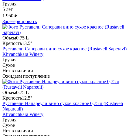
Грузия
5 лет
1 950 ₽
Зарезервировать
Объем
0.75 L
Крепость
13.5°
Руставели Саперави вино сухое красное (Rustaveli Saperavi)
Khvanchkara Winery
Грузия
Сухое
Нет в наличии
Ожидаем поступление
Объем
0.75 L
Крепость
12.5°
Руставели Напареули вино сухое красное 0,75 л (Rustaveli
Napareuli)
Khvanchkara Winery
Грузия
Сухое
Нет в наличии