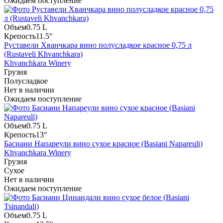
Ожидаем поступление
Объем
0.75 L
Крепость
11.5°
Руставели Хванчкара вино полусладкое красное 0,75 л
(Rustaveli Khvanchkara)
Khvanchkara Winery
Грузия
Полусладкое
Нет в наличии
Ожидаем поступление
Объем
0.75 L
Крепость
13°
Басиани Напареули вино сухое красное (Basiani Napareuli)
Khvanchkara Winery
Грузия
Сухое
Нет в наличии
Ожидаем поступление
Объем
0.75 L