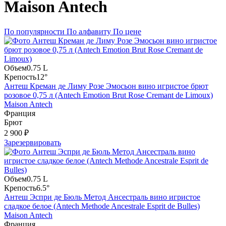
Maison Antech
По популярности
По алфавиту
По цене
Объем
0.75 L
Крепость
12°
Антеш Креман де Лиму Розе Эмосьон вино игристое брют
розовое 0,75 л (Antech Emotion Brut Rose Cremant de Limoux)
Maison Antech
Франция
Брют
2 900 ₽
Зарезервировать
Объем
0.75 L
Крепость
6.5°
Антеш Эспри де Бюль Метод Ансестраль вино игристое
сладкое белое (Antech Methode Ancestrale Esprit de Bulles)
Maison Antech
Франция