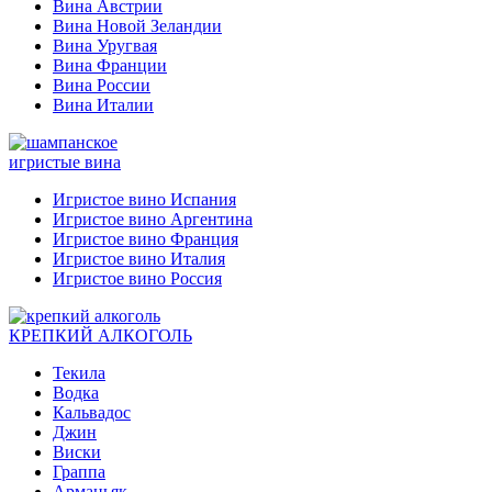
Вина Австрии
Вина Новой Зеландии
Вина Уругвая
Вина Франции
Вина России
Вина Италии
игристые вина
Игристое вино Испания
Игристое вино Аргентина
Игристое вино Франция
Игристое вино Италия
Игристое вино Россия
КРЕПКИЙ АЛКОГОЛЬ
Текила
Водка
Кальвадос
Джин
Виски
Граппа
Арманьяк