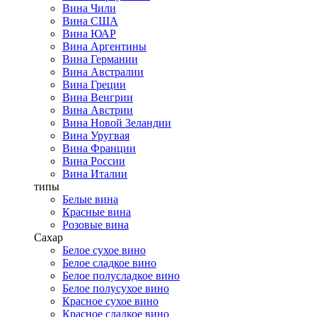
Вина Чили
Вина США
Вина ЮАР
Вина Аргентины
Вина Германии
Вина Австралии
Вина Греции
Вина Венгрии
Вина Австрии
Вина Новой Зеландии
Вина Уругвая
Вина Франции
Вина России
Вина Италии
типы
Белые вина
Красные вина
Розовые вина
Сахар
Белое сухое вино
Белое сладкое вино
Белое полусладкое вино
Белое полусухое вино
Красное сухое вино
Красное сладкое вино