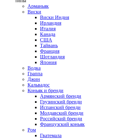
типы
Арманьяк
Виски
Виски Индия
Ирландия
Италия
Канада
США
Тайвань
Франция
Шотландия
Япония
Водка
Граппа
Джин
Кальвадос
Коньяк и бренди
Армянский бренди
Грузинский бренди
Испанский бренди
Молдавский бренди
Российский бренди
Французский коньяк
Ром
Гватемала