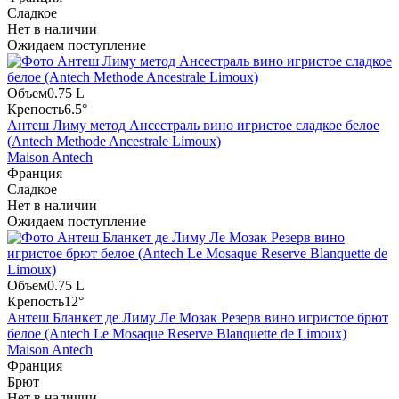
Сладкое
Нет в наличии
Ожидаем поступление
Объем
0.75 L
Крепость
6.5°
Антеш Лиму метод Ансестраль вино игристое сладкое белое
(Antech Methode Ancestrale Limoux)
Maison Antech
Франция
Сладкое
Нет в наличии
Ожидаем поступление
Объем
0.75 L
Крепость
12°
Антеш Бланкет де Лиму Ле Мозак Резерв вино игристое брют
белое (Antech Le Mosaque Reserve Blanquette de Limoux)
Maison Antech
Франция
Брют
Нет в наличии