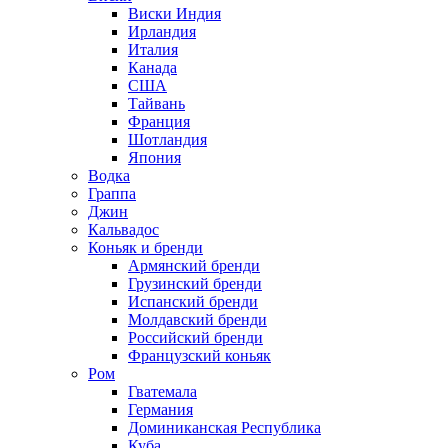
Виски Индия
Ирландия
Италия
Канада
США
Тайвань
Франция
Шотландия
Япония
Водка
Граппа
Джин
Кальвадос
Коньяк и бренди
Армянский бренди
Грузинский бренди
Испанский бренди
Молдавский бренди
Российский бренди
Французский коньяк
Ром
Гватемала
Германия
Доминиканская Республика
Куба