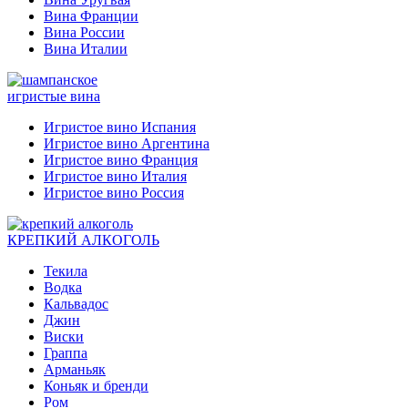
Вина Франции
Вина России
Вина Италии
игристые вина
Игристое вино Испания
Игристое вино Аргентина
Игристое вино Франция
Игристое вино Италия
Игристое вино Россия
КРЕПКИЙ АЛКОГОЛЬ
Текила
Водка
Кальвадос
Джин
Виски
Граппа
Арманьяк
Коньяк и бренди
Ром