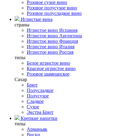
Розовое сухое вино
Розовое полусухое вино
Розовое полусладкое вино
Игристые вина
страны
Игристое вино Испания
Игристое вино Аргентина
Игристое вино Франция
Игристое вино Италия
Игристое вино Россия
типы
Белое игристое вино
Красное игристое вино
Розовое шампанское
Сахар
Брют
Полусладкое
Полусухое
Сладкое
Сухое
Экстра Брют
Крепкие напитки
типы
Арманьяк
Виски