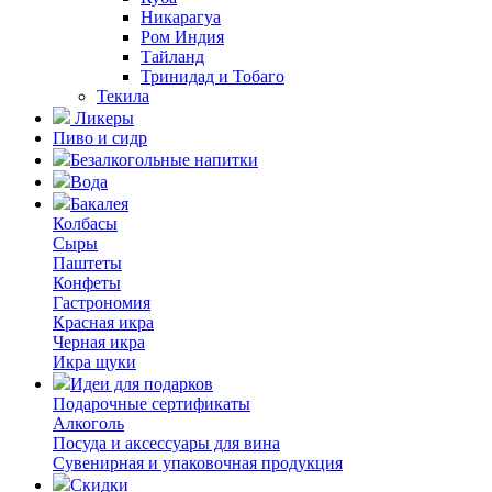
Никарагуа
Ром Индия
Тайланд
Тринидад и Тобаго
Текила
Ликеры
Пиво и сидр
Безалкогольные напитки
Вода
Бакалея
Колбасы
Сыры
Паштеты
Конфеты
Гастрономия
Красная икра
Черная икра
Икра щуки
Идеи для подарков
Подарочные сертификаты
Алкоголь
Посуда и аксессуары для вина
Сувенирная и упаковочная продукция
Скидки