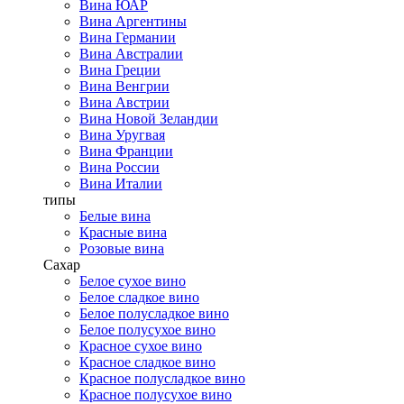
Вина ЮАР
Вина Аргентины
Вина Германии
Вина Австралии
Вина Греции
Вина Венгрии
Вина Австрии
Вина Новой Зеландии
Вина Уругвая
Вина Франции
Вина России
Вина Италии
типы
Белые вина
Красные вина
Розовые вина
Сахар
Белое сухое вино
Белое сладкое вино
Белое полусладкое вино
Белое полусухое вино
Красное сухое вино
Красное сладкое вино
Красное полусладкое вино
Красное полусухое вино