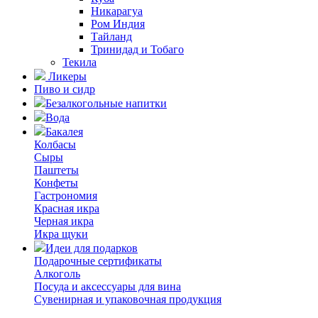
Никарагуа
Ром Индия
Тайланд
Тринидад и Тобаго
Текила
Ликеры
Пиво и сидр
Безалкогольные напитки
Вода
Бакалея
Колбасы
Сыры
Паштеты
Конфеты
Гастрономия
Красная икра
Черная икра
Икра щуки
Идеи для подарков
Подарочные сертификаты
Алкоголь
Посуда и аксессуары для вина
Сувенирная и упаковочная продукция