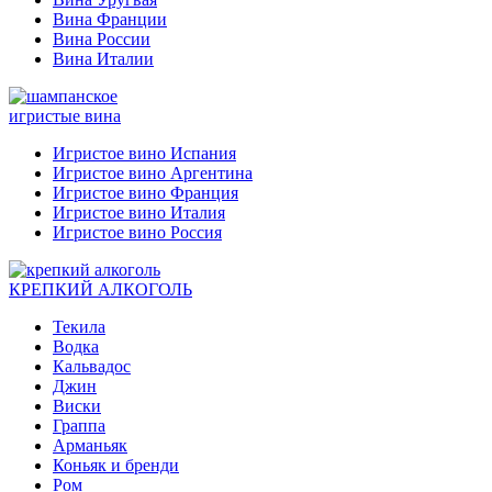
Вина Франции
Вина России
Вина Италии
игристые вина
Игристое вино Испания
Игристое вино Аргентина
Игристое вино Франция
Игристое вино Италия
Игристое вино Россия
КРЕПКИЙ АЛКОГОЛЬ
Текила
Водка
Кальвадос
Джин
Виски
Граппа
Арманьяк
Коньяк и бренди
Ром