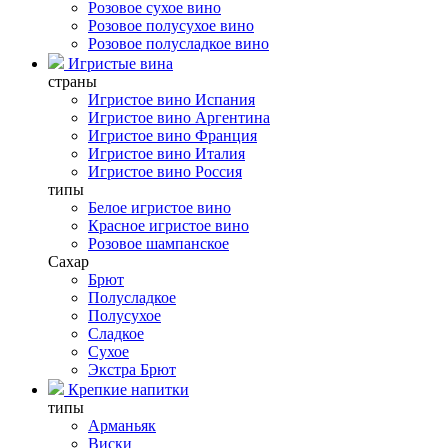
Розовое сухое вино
Розовое полусухое вино
Розовое полусладкое вино
Игристые вина
страны
Игристое вино Испания
Игристое вино Аргентина
Игристое вино Франция
Игристое вино Италия
Игристое вино Россия
типы
Белое игристое вино
Красное игристое вино
Розовое шампанское
Сахар
Брют
Полусладкое
Полусухое
Сладкое
Сухое
Экстра Брют
Крепкие напитки
типы
Арманьяк
Виски