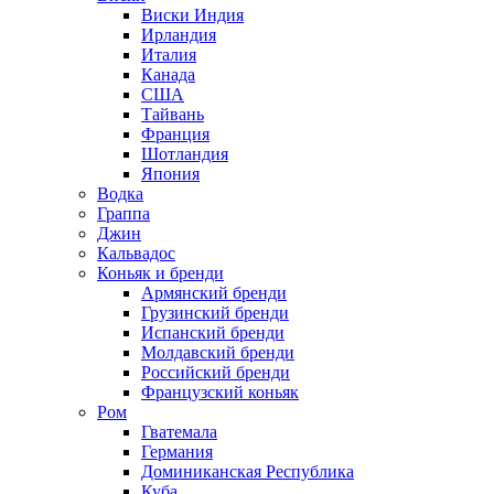
Виски Индия
Ирландия
Италия
Канада
США
Тайвань
Франция
Шотландия
Япония
Водка
Граппа
Джин
Кальвадос
Коньяк и бренди
Армянский бренди
Грузинский бренди
Испанский бренди
Молдавский бренди
Российский бренди
Французский коньяк
Ром
Гватемала
Германия
Доминиканская Республика
Куба