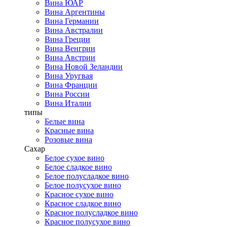
Вина ЮАР
Вина Аргентины
Вина Германии
Вина Австралии
Вина Греции
Вина Венгрии
Вина Австрии
Вина Новой Зеландии
Вина Уругвая
Вина Франции
Вина России
Вина Италии
типы
Белые вина
Красные вина
Розовые вина
Сахар
Белое сухое вино
Белое сладкое вино
Белое полусладкое вино
Белое полусухое вино
Красное сухое вино
Красное сладкое вино
Красное полусладкое вино
Красное полусухое вино