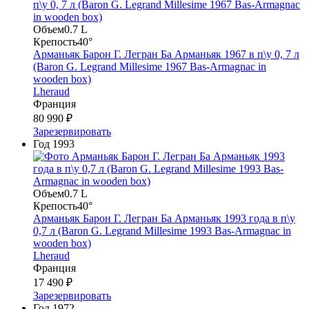
Объем
0.7 L
Крепость
40°
Арманьяк Барон Г. Легран Ба Арманьяк 1967 в п\у 0, 7 л
(Baron G. Legrand Millesime 1967 Bas-Armagnac in
wooden box)
Lheraud
Франция
80 990 ₽
Зарезервировать
Год
1993
Объем
0.7 L
Крепость
40°
Арманьяк Барон Г. Легран Ба Арманьяк 1993 года в п\у
0,7 л (Baron G. Legrand Millesime 1993 Bas-Armagnac in
wooden box)
Lheraud
Франция
17 490 ₽
Зарезервировать
Год
1972