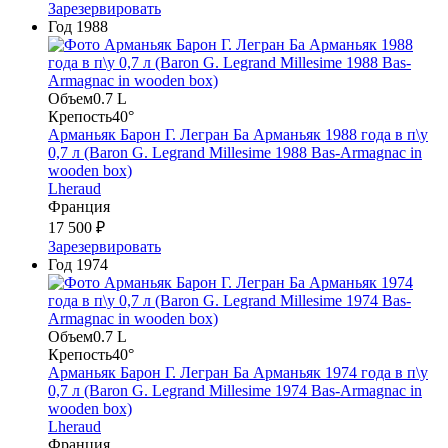
Зарезервировать
Год
1988
Объем
0.7 L
Крепость
40°
Арманьяк Барон Г. Легран Ба Арманьяк 1988 года в п\у
0,7 л (Baron G. Legrand Millesime 1988 Bas-Armagnac in
wooden box)
Lheraud
Франция
17 500 ₽
Зарезервировать
Год
1974
Объем
0.7 L
Крепость
40°
Арманьяк Барон Г. Легран Ба Арманьяк 1974 года в п\у
0,7 л (Baron G. Legrand Millesime 1974 Bas-Armagnac in
wooden box)
Lheraud
Франция