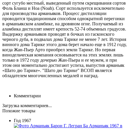
сорт сугубо местный, выведенный путем скрещивания сортов
Фоль Бланш и Ноа (Noah). Сорт используется исключительно
для производства арманьяков. Процесс дистилляции
проводится традиционным способом однократной перегонки
в арманьякском аламбике, на дровяном огне. Получаемый из
аламбика дистиллят имеет крепость 52-74 объемных градусов.
Выдержку арманьяков проводят в бочках из гасконского
черного дуба, в подвалах дома Тарике не менее 7 лет. История
винного дома Тарике этого дома берет начало еще в 1912 году,
когда Жан-Пьер Арто приобрел земли Тарике. Но первая
винодельческая компания основывается на этих землях лишь
только в 1972 году дочерью Жан-Пьера и ее мужем, и при
этом они моментально достигают успеха, выпустив арманьяк
«Шато дю Тарике».
"Шато дю Тарике" ВСОП является
обладателем многочисленных медалей и наград.
Комментарии
Загрузка комментариев...
Похожие товары
Год
1967