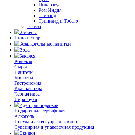
Никарагуа
Ром Индия
Тайланд
Тринидад и Тобаго
Текила
Ликеры
Пиво и сидр
Безалкогольные напитки
Вода
Бакалея
Колбасы
Сыры
Паштеты
Конфеты
Гастрономия
Красная икра
Черная икра
Икра щуки
Идеи для подарков
Подарочные сертификаты
Алкоголь
Посуда и аксессуары для вина
Сувенирная и упаковочная продукция
Скидки