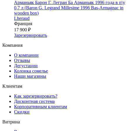
Арманьяк Барон Г. Легран Ба Арманьяк 1996 года в п\у
0,7 л (Baron G. Legrand Millesime 1996 Bas-Armagnac in
wooden box)
Lheraud
Франция
17 900 ₽
Зарезервировать
Компания
О компании
Отзывы
Дегустации
Колонка сомелье
Наши магазины
Клиентам
Как зарезервировать?
Дисконтная система
Корпоративным клиентам
Скидки
Витрина