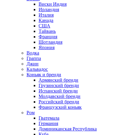
Виски Индия
Ирландия
Италия
Канада
США
Тайвань
Франция
Шотландия
Япония
Водка
Граппа
Джин
Кальвадос
Коньяк и бренди
Армянский бренди
Грузинский бренди
Испанский бренди
Молдавский бренди
Российский бренди
Французский коньяк
Ром
Гватемала
Германия
Доминиканская Республика
Куба