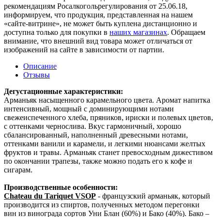
рекомендациям Росалкогольрегулирования от 25.06.18,
информируем, что продукция, представленная на нашем
«сайте-витрине», не может быть куплена дистанционно и
доступна только для покупки в
наших магазинах
. Обращаем
внимание, что внешний вид товара может отличаться от
изображений на сайте в зависимости от партии.
Описание
Отзывы
Дегустационные характеристики:
Арманьяк насыщенного карамельного цвета. Аромат напитка
интенсивный, мощный с доминирующими нотами
свежеиспеченного хлеба, пряников, ириски и полевых цветов,
с оттенками чернослива. Вкус гармоничный, хорошо
сбалансированный, наполненный древесными нотами,
оттенками ванили и карамели, и легкими нюансами желтых
фруктов и травы. Арманьяк станет превосходным дижестивом
по окончании трапезы, также можно подать его к кофе и
сигарам.
Производственные особенности:
Chateau du Tariquet VSOP
- французский арманьяк, который
производится из спиртов, полученных методом перегонки
вин из винограда сортов Уни Блан (60%) и Бако (40%).
Бако –