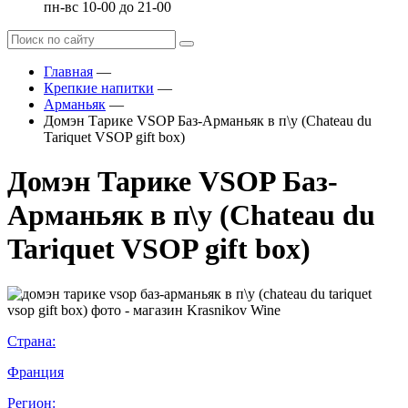
пн-вс 10-00 до 21-00
Главная
—
Крепкие напитки
—
Арманьяк
—
Домэн Тарике VSOP Баз-Арманьяк в п\у (Chateau du
Tariquet VSOP gift box)
Домэн Тарике VSOP Баз-
Арманьяк в п\у (Chateau du
Tariquet VSOP gift box)
Страна:
Франция
Регион: