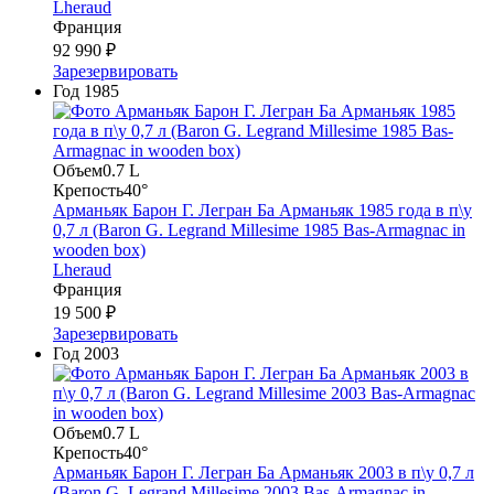
Lheraud
Франция
92 990 ₽
Зарезервировать
Год
1985
Объем
0.7 L
Крепость
40°
Арманьяк Барон Г. Легран Ба Арманьяк 1985 года в п\у
0,7 л (Baron G. Legrand Millesime 1985 Bas-Armagnac in
wooden box)
Lheraud
Франция
19 500 ₽
Зарезервировать
Год
2003
Объем
0.7 L
Крепость
40°
Арманьяк Барон Г. Легран Ба Арманьяк 2003 в п\у 0,7 л
(Baron G. Legrand Millesime 2003 Bas-Armagnac in