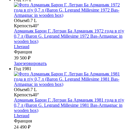
Объем
0.7 L
Крепость
40°
Арманьяк Барон Г. Легран Ба Арманьяк 1972 года в п\у
0,7 л (Baron G. Legrand Millesime 1972 Bas-Armagnac in
wooden box)
Lheraud
Франция
39 500 ₽
Зарезервировать
Год
1981
Объем
0.7 L
Крепость
40°
Арманьяк Барон Г. Легран Ба Арманьяк 1981 года в п\у
0,7 л (Baron G. Legrand Millesime 1981 Bas-Armagnac in
wooden box)
Lheraud
Франция
24 490 ₽