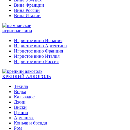
Вина Франции
Вина России
Вина Италии
игристые вина
Игристое вино Испания
Игристое вино Аргентина
Игристое вино Франция
Игристое вино Италия
Игристое вино Россия
КРЕПКИЙ АЛКОГОЛЬ
Текила
Водка
Кальвадос
Джин
Виски
Граппа
Арманьяк
Коньяк и бренди
Ром