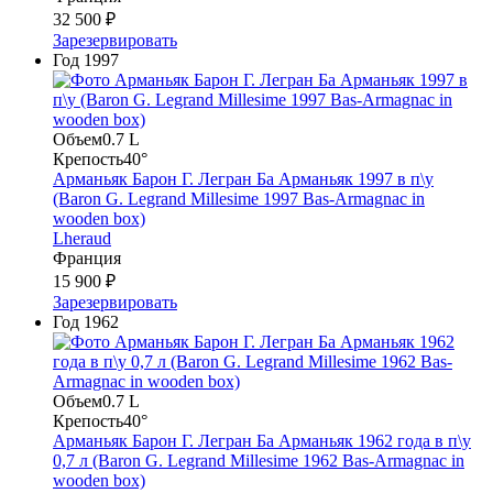
32 500 ₽
Зарезервировать
Год
1997
Объем
0.7 L
Крепость
40°
Арманьяк Барон Г. Легран Ба Арманьяк 1997 в п\у
(Baron G. Legrand Millesime 1997 Bas-Armagnac in
wooden box)
Lheraud
Франция
15 900 ₽
Зарезервировать
Год
1962
Объем
0.7 L
Крепость
40°
Арманьяк Барон Г. Легран Ба Арманьяк 1962 года в п\у
0,7 л (Baron G. Legrand Millesime 1962 Bas-Armagnac in
wooden box)