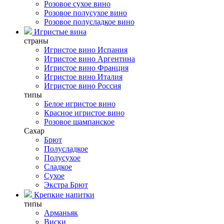
Розовое сухое вино
Розовое полусухое вино
Розовое полусладкое вино
Игристые вина
страны
Игристое вино Испания
Игристое вино Аргентина
Игристое вино Франция
Игристое вино Италия
Игристое вино Россия
типы
Белое игристое вино
Красное игристое вино
Розовое шампанское
Сахар
Брют
Полусладкое
Полусухое
Сладкое
Сухое
Экстра Брют
Крепкие напитки
типы
Арманьяк
Виски