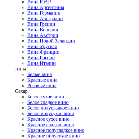
Вина ЮАР
Вина Аргентины
Вина Германии
Вина Австралии
Вина Греции
Вина Венгрии
Вина Австрии
Вина Новой Зеландии
Вина Уругвая
Вина Франции
Вина России
Вина Италии
типы
Белые вина
Красные вина
Розовые вина
Сахар
Белое сухое вино
Белое сладкое вино
Белое полусладкое вино
Белое полусухое вино
Красное сухое вино
Красное сладкое вино
Красное полусладкое вино
Красное полусухое вино