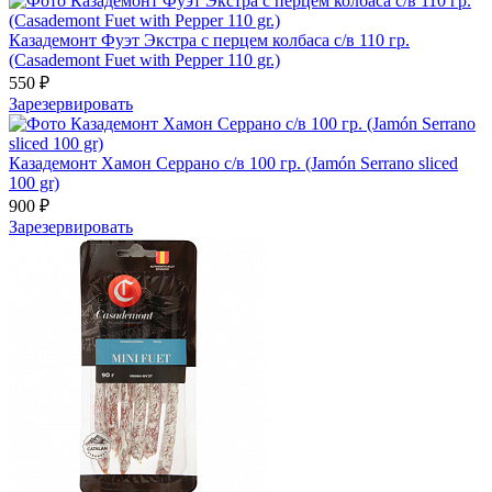
Казадемонт Фуэт Экстра с перцем колбаса с/в 110 гр.
(Casademont Fuet with Pepper 110 gr.)
550 ₽
Зарезервировать
Казадемонт Хамон Серрано с/в 100 гр. (Jamón Serrano sliced
100 gr)
900 ₽
Зарезервировать