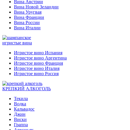
Вина Австрии
Вина Новой Зеландии
Вина Уругвая
Вина Франции
Вина России
Вина Италии
игристые вина
Игристое вино Испания
Игристое вино Аргентина
Игристое вино Франция
Игристое вино Италия
Игристое вино Россия
КРЕПКИЙ АЛКОГОЛЬ
Текила
Водка
Кальвадос
Джин
Виски
Граппа
Арманьяк