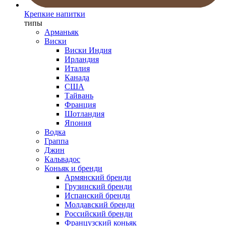
Крепкие напитки
типы
Арманьяк
Виски
Виски Индия
Ирландия
Италия
Канада
США
Тайвань
Франция
Шотландия
Япония
Водка
Граппа
Джин
Кальвадос
Коньяк и бренди
Армянский бренди
Грузинский бренди
Испанский бренди
Молдавский бренди
Российский бренди
Французский коньяк