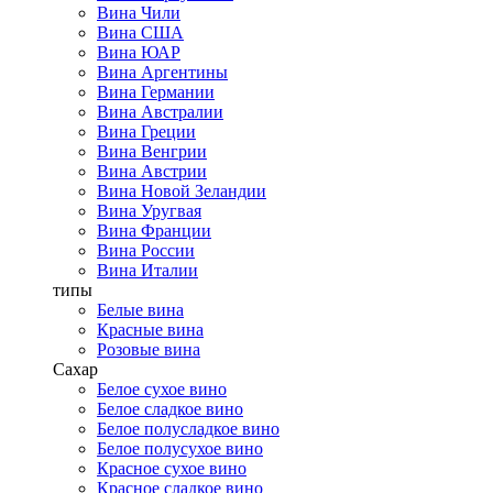
Вина Чили
Вина США
Вина ЮАР
Вина Аргентины
Вина Германии
Вина Австралии
Вина Греции
Вина Венгрии
Вина Австрии
Вина Новой Зеландии
Вина Уругвая
Вина Франции
Вина России
Вина Италии
типы
Белые вина
Красные вина
Розовые вина
Сахар
Белое сухое вино
Белое сладкое вино
Белое полусладкое вино
Белое полусухое вино
Красное сухое вино
Красное сладкое вино