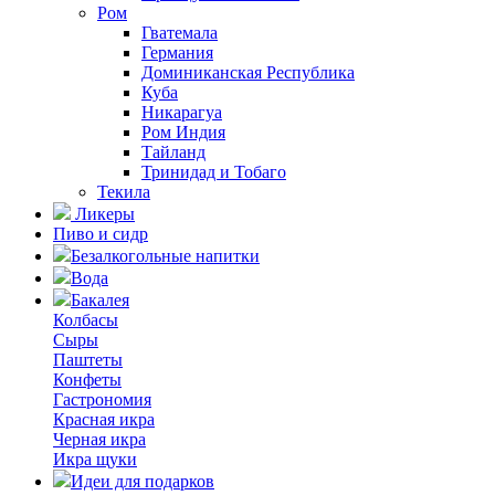
Ром
Гватемала
Германия
Доминиканская Республика
Куба
Никарагуа
Ром Индия
Тайланд
Тринидад и Тобаго
Текила
Ликеры
Пиво и сидр
Безалкогольные напитки
Вода
Бакалея
Колбасы
Сыры
Паштеты
Конфеты
Гастрономия
Красная икра
Черная икра
Икра щуки
Идеи для подарков