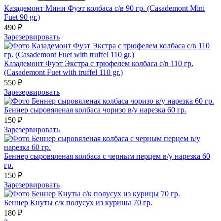
Казадемонт Мини Фуэт колбаса с/в 90 гр. (Casademont Mini
Fuet 90 gr.)
490 ₽
Зарезервировать
Казадемонт Фуэт Экстра с трюфелем колбаса с/в 110 гр.
(Casademont Fuet with truffel 110 gr.)
550 ₽
Зарезервировать
Беннер сыровяленая колбаса чоризо в/у нарезка 60 гр.
150 ₽
Зарезервировать
Беннер сыровяленая колбаса с черным перцем в/у нарезка 60
гр.
150 ₽
Зарезервировать
Беннер Кнуты с/к полусух из курицы 70 гр.
180 ₽