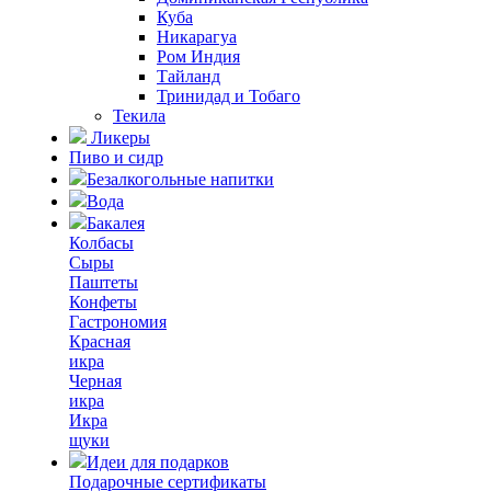
Куба
Никарагуа
Ром Индия
Тайланд
Тринидад и Тобаго
Текила
Ликеры
Пиво и сидр
Безалкогольные напитки
Вода
Бакалея
Колбасы
Сыры
Паштеты
Конфеты
Гастрономия
Красная
икра
Черная
икра
Икра
щуки
Идеи для подарков
Подарочные сертификаты