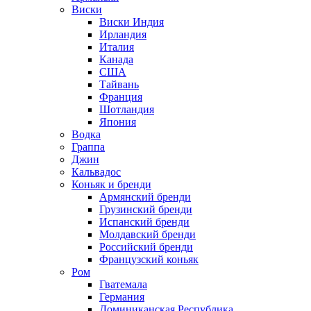
Виски
Виски Индия
Ирландия
Италия
Канада
США
Тайвань
Франция
Шотландия
Япония
Водка
Граппа
Джин
Кальвадос
Коньяк и бренди
Армянский бренди
Грузинский бренди
Испанский бренди
Молдавский бренди
Российский бренди
Французский коньяк
Ром
Гватемала
Германия
Доминиканская Республика