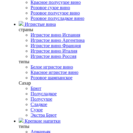
Красное полусухое вино
Розовое сухое вино
Розовое полусухое вино
Розовое полусладкое вино
Игристые вина
страны
Игристое вино Испания
Игристое вино Аргентина
Игристое вино Франция
Игристое вино Италия
Игристое вино Россия
типы
Белое игристое вино
Красное игристое вино
Розовое шампанское
Сахар
Брют
Полусладкое
Полусухое
Сладкое
Сухое
Экстра Брют
Крепкие напитки
типы
Арманьяк