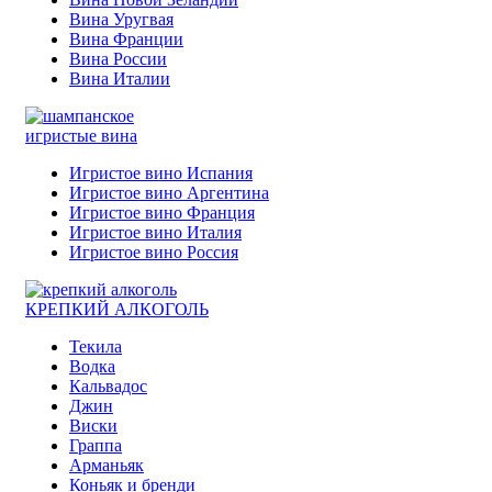
Вина Уругвая
Вина Франции
Вина России
Вина Италии
игристые вина
Игристое вино Испания
Игристое вино Аргентина
Игристое вино Франция
Игристое вино Италия
Игристое вино Россия
КРЕПКИЙ АЛКОГОЛЬ
Текила
Водка
Кальвадос
Джин
Виски
Граппа
Арманьяк
Коньяк и бренди