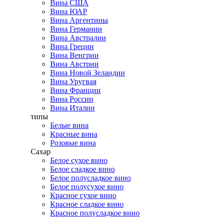
Вина США
Вина ЮАР
Вина Аргентины
Вина Германии
Вина Австралии
Вина Греции
Вина Венгрии
Вина Австрии
Вина Новой Зеландии
Вина Уругвая
Вина Франции
Вина России
Вина Италии
типы
Белые вина
Красные вина
Розовые вина
Сахар
Белое сухое вино
Белое сладкое вино
Белое полусладкое вино
Белое полусухое вино
Красное сухое вино
Красное сладкое вино
Красное полусладкое вино