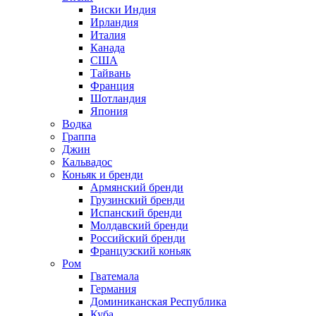
Виски Индия
Ирландия
Италия
Канада
США
Тайвань
Франция
Шотландия
Япония
Водка
Граппа
Джин
Кальвадос
Коньяк и бренди
Армянский бренди
Грузинский бренди
Испанский бренди
Молдавский бренди
Российский бренди
Французский коньяк
Ром
Гватемала
Германия
Доминиканская Республика
Куба