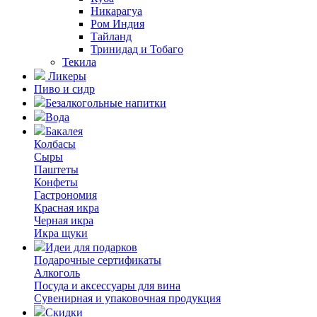
Никарагуа
Ром Индия
Тайланд
Тринидад и Тобаго
Текила
Ликеры
Пиво и сидр
Безалкогольные напитки
Вода
Бакалея
Колбасы
Сыры
Паштеты
Конфеты
Гастрономия
Красная икра
Черная икра
Икра щуки
Идеи для подарков
Подарочные сертификаты
Алкоголь
Посуда и аксессуары для вина
Сувенирная и упаковочная продукция
Скидки