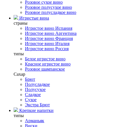
Розовое сухое вино
Розовое полусухое вино
Розовое полусладкое вино
Игристые вина
страны
Игристое вино Испания
Игристое вино Аргентина
Игристое вино Франция
Игристое вино Италия
Игристое вино Россия
типы
Белое игристое вино
Красное игристое вино
Розовое шампанское
Сахар
Брют
Полусладкое
Полусухое
Сладкое
Сухое
Экстра Брют
Крепкие напитки
типы
Арманьяк
Виски