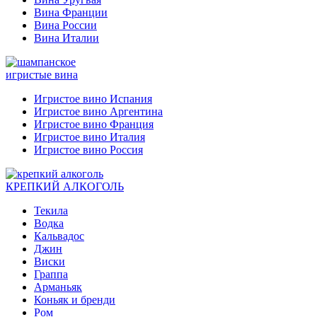
Вина Франции
Вина России
Вина Италии
игристые вина
Игристое вино Испания
Игристое вино Аргентина
Игристое вино Франция
Игристое вино Италия
Игристое вино Россия
КРЕПКИЙ АЛКОГОЛЬ
Текила
Водка
Кальвадос
Джин
Виски
Граппа
Арманьяк
Коньяк и бренди
Ром