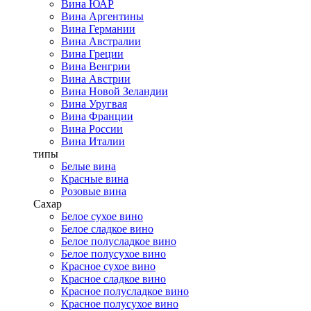
Вина ЮАР
Вина Аргентины
Вина Германии
Вина Австралии
Вина Греции
Вина Венгрии
Вина Австрии
Вина Новой Зеландии
Вина Уругвая
Вина Франции
Вина России
Вина Италии
типы
Белые вина
Красные вина
Розовые вина
Сахар
Белое сухое вино
Белое сладкое вино
Белое полусладкое вино
Белое полусухое вино
Красное сухое вино
Красное сладкое вино
Красное полусладкое вино
Красное полусухое вино