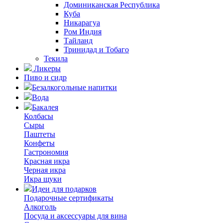
Доминиканская Республика
Куба
Никарагуа
Ром Индия
Тайланд
Тринидад и Тобаго
Текила
Ликеры
Пиво и сидр
Безалкогольные напитки
Вода
Бакалея
Колбасы
Сыры
Паштеты
Конфеты
Гастрономия
Красная икра
Черная икра
Икра щуки
Идеи для подарков
Подарочные сертификаты
Алкоголь
Посуда и аксессуары для вина