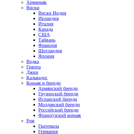
Арманьяк
Виски
Виски Индия
Ирландия
Италия
Канада
США
Тайвань
Франция
Шотландия
Япония
Водка
Граппа
Джин
Кальвадос
Коньяк и бренди
Армянский бренди
Грузинский бренди
Испанский бренди
Молдавский бренди
Российский бренди
Французский коньяк
Ром
Гватемала
Германия