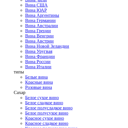
Вина США
Вина ЮАР
Вина Аргентины
Вина Германии
Вина Австралии
Вина Греции
Вина Венгрии
Вина Австрии
Вина Новой Зеландии
Вина Уругвая
Вина Франции
Вина России
Вина Италии
типы
Белые вина
Красные вина
Розовые вина
Сахар
Белое сухое вино
Белое сладкое вино
Белое полусладкое вино
Белое полусухое вино
Красное сухое вино
Красное сладкое вино