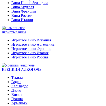
Вина Новой Зеландии
Вина Уругвая
Вина Франции
Вина России
Вина Италии
игристые вина
Игристое вино Испания
Игристое вино Аргентина
Игристое вино Франция
Игристое вино Италия
Игристое вино Россия
КРЕПКИЙ АЛКОГОЛЬ
Текила
Водка
Кальвадос
Джин
Виски
Граппа
Арманьяк