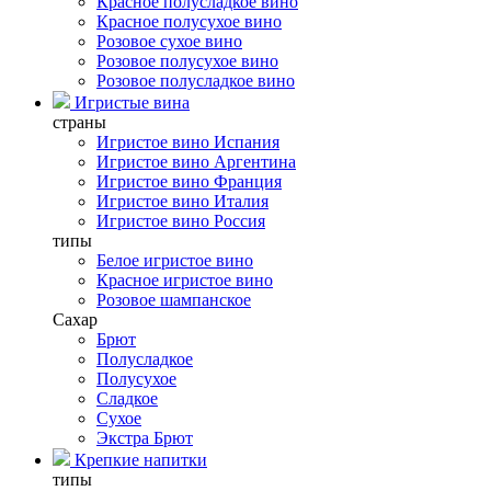
Красное полусладкое вино
Красное полусухое вино
Розовое сухое вино
Розовое полусухое вино
Розовое полусладкое вино
Игристые вина
страны
Игристое вино Испания
Игристое вино Аргентина
Игристое вино Франция
Игристое вино Италия
Игристое вино Россия
типы
Белое игристое вино
Красное игристое вино
Розовое шампанское
Сахар
Брют
Полусладкое
Полусухое
Сладкое
Сухое
Экстра Брют
Крепкие напитки
типы