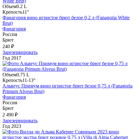
Объем
0.2 L
Крепость
11°
Фанагория вино игристое брют белое 0,2 л (Fanagoria White
Brut)
Фанагория
Россия
Брют
240 ₽
Зарезервировать
Год
2017
Объем
0.75 L
Крепость
11-13°
Альвеус Примум вино игристое брют белое 0,75 л (Fanagoria
Primum Alveus Brut)
Фанагория
Россия
Брют
2 490 ₽
Зарезервировать
Год
2023