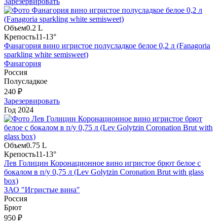
Зарезервировать
Объем
0.2 L
Крепость
11-13°
Фанагория вино игристое полусладкое белое 0,2 л (Fanagoria
sparkling white semisweet)
Фанагория
Россия
Полусладкое
240 ₽
Зарезервировать
Год
2024
Объем
0.75 L
Крепость
11-13°
Лев Голицин Коронационное вино игристое брют белое с
бокалом в п/у 0,75 л (Lev Golytzin Coronation Brut with glass
box)
ЗАО "Игристые вина"
Россия
Брют
950 ₽