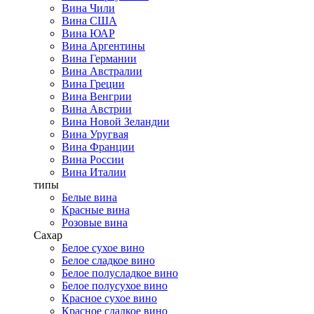
Вина Чили
Вина США
Вина ЮАР
Вина Аргентины
Вина Германии
Вина Австралии
Вина Греции
Вина Венгрии
Вина Австрии
Вина Новой Зеландии
Вина Уругвая
Вина Франции
Вина России
Вина Италии
типы
Белые вина
Красные вина
Розовые вина
Сахар
Белое сухое вино
Белое сладкое вино
Белое полусладкое вино
Белое полусухое вино
Красное сухое вино
Красное сладкое вино