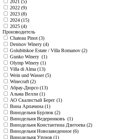
2021 (
5
)
2022 (
9
)
2023 (
8
)
2024 (
15
)
2025 (
4
)
Производитель
Chateau Pinot (
3
)
Denisov Winery (
4
)
Golubitskoe Estate / Villa Romanov (
2
)
Gunko Winery (
1
)
Olymp Winery (
1
)
Villa di Alma (
13
)
Wein und Wasser (
5
)
Winecraft (
2
)
Абрау-Дюрсо (
13
)
Альма Велли (
1
)
АО Скалистый Берег (
1
)
Вина Арпачина (
1
)
Винодельня Бурлюк (
2
)
Винодельня Ведерниковъ (
1
)
Винодельня Константина Дзитоева (
2
)
Винодельня Новозаведенное (
6
)
Винодельня Узунов (
1
)