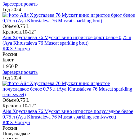
Зарезервировать
Год
2024
Объем
0.75 L
Крепость
10-12°
Айя Хрусталева 76 Мускат вино игристое брют белое 0,75 л
(Aya Khrustaleva 76 Muscat sparkling brut)
КФХ Чоргун
Россия
Брют
1 950 ₽
Зарезервировать
Год
2024
Объем
0.75 L
Крепость
10-12°
Айя Хрусталева 76 Мускат вино игристое полусладкое белое
0,75 л (Aya Khrustaleva 76 Muscat sparkling semi-sweet)
КФХ Чоргун
Россия
Полусладкое