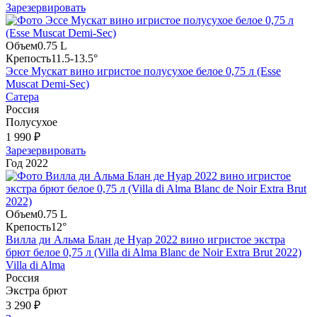
Зарезервировать
Объем
0.75 L
Крепость
11.5-13.5°
Эссе Мускат вино игристое полусухое белое 0,75 л (Esse
Muscat Demi-Sec)
Сатера
Россия
Полусухое
1 990 ₽
Зарезервировать
Год
2022
Объем
0.75 L
Крепость
12°
Вилла ди Альма Блан де Нуар 2022 вино игристое экстра
брют белое 0,75 л (Villa di Alma Blanc de Noir Extra Brut 2022)
Villa di Alma
Россия
Экстра брют
3 290 ₽