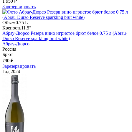
1 950 ₽
Зарезервировать
Объем
0.75 L
Крепость
11.5°
Абрау-Дюрсо Резерв вино игристое брют белое 0,75 л (Abrau-
Durso Reserve sparkling brut white)
Абрау-Дюрсо
Россия
Брют
790 ₽
Зарезервировать
Год
2024