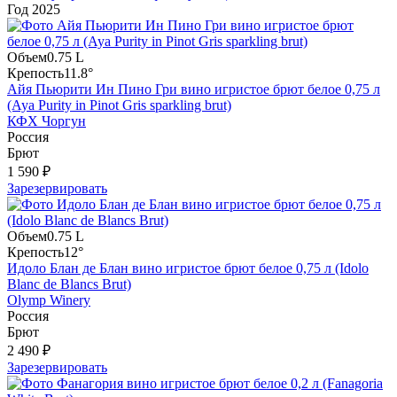
Год
2025
Объем
0.75 L
Крепость
11.8°
Айя Пьюрити Ин Пино Гри вино игристое брют белое 0,75 л
(Aya Purity in Pinot Gris sparkling brut)
КФХ Чоргун
Россия
Брют
1 590 ₽
Зарезервировать
Объем
0.75 L
Крепость
12°
Идоло Блан де Блан вино игристое брют белое 0,75 л (Idolo
Blanc de Blancs Brut)
Olymp Winery
Россия
Брют
2 490 ₽
Зарезервировать