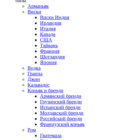
типы
Арманьяк
Виски
Виски Индия
Ирландия
Италия
Канада
США
Тайвань
Франция
Шотландия
Япония
Водка
Граппа
Джин
Кальвадос
Коньяк и бренди
Армянский бренди
Грузинский бренди
Испанский бренди
Молдавский бренди
Российский бренди
Французский коньяк
Ром
Гватемала