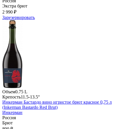
Россия
Экстра брют
2 990 ₽
Зарезервировать
Объем
0.75 L
Крепость
11.5-13.5°
Инкерман Бастардо вино игристое брют красное 0,75 л
(Inkerman Bastardo Red Brut)
Инкерман
Россия
Брют
890 ₽