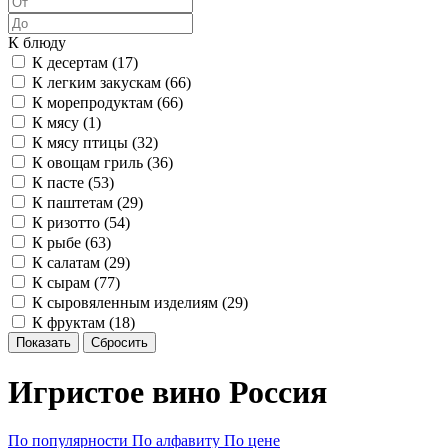
К блюду
К десертам (
17
)
К легким закускам (
66
)
К морепродуктам (
66
)
К мясу (
1
)
К мясу птицы (
32
)
К овощам гриль (
36
)
К пасте (
53
)
К паштетам (
29
)
К ризотто (
54
)
К рыбе (
63
)
К салатам (
29
)
К сырам (
77
)
К сыровяленным изделиям (
29
)
К фруктам (
18
)
Показать
Сбросить
Игристое вино Россия
По популярности
По алфавиту
По цене