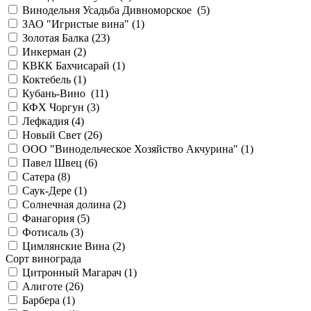
Винодельня Усадьба Дивноморское (
5
)
ЗАО "Игристые вина" (
1
)
Золотая Балка (
23
)
Инкерман (
2
)
КВКК Бахчисарай (
1
)
Коктебель (
1
)
Кубань-Вино (
11
)
КФХ Чоргун (
3
)
Лефкадия (
4
)
Новый Свет (
26
)
ООО "Винодельческое Хозяйство Акчурина" (
1
)
Павел Швец (
6
)
Сатера (
8
)
Саук-Дере (
1
)
Солнечная долина (
2
)
Фанагория (
5
)
Фотисаль (
3
)
Цимлянские Вина (
2
)
Сорт винограда
Цитронный Магарач (
1
)
Алиготе (
26
)
Барбера (
1
)