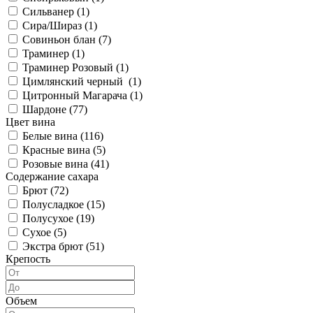
Сильванер (
1
)
Сира/Шираз (
1
)
Совиньон блан (
7
)
Траминер (
1
)
Траминер Розовый (
1
)
Цимлянский черный (
1
)
Цитронный Магарача (
1
)
Шардоне (
77
)
Цвет вина
Белые вина (
116
)
Красные вина (
5
)
Розовые вина (
41
)
Содержание сахара
Брют (
72
)
Полусладкое (
15
)
Полусухое (
19
)
Сухое (
5
)
Экстра брют (
51
)
Крепость
Объем