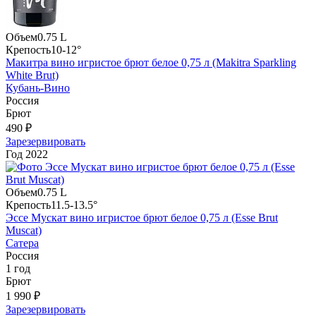
Объем
0.75 L
Крепость
10-12°
Макитра вино игристое брют белое 0,75 л (Makitra Sparkling
White Brut)
Кубань-Вино
Россия
Брют
490 ₽
Зарезервировать
Год
2022
Объем
0.75 L
Крепость
11.5-13.5°
Эссе Мускат вино игристое брют белое 0,75 л (Esse Brut
Muscat)
Сатера
Россия
1 год
Брют
1 990 ₽
Зарезервировать