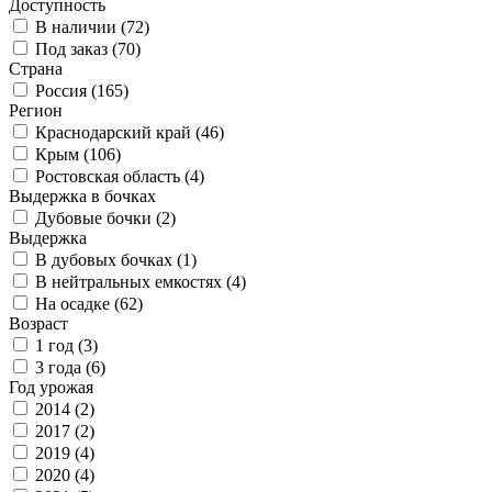
Доступность
В наличии (
72
)
Под заказ (
70
)
Страна
Россия (
165
)
Регион
Краснодарский край (
46
)
Крым (
106
)
Ростовская область (
4
)
Выдержка в бочках
Дубовые бочки (
2
)
Выдержка
В дубовых бочках (
1
)
В нейтральных емкостях (
4
)
На осадке (
62
)
Возраст
1 год (
3
)
3 года (
6
)
Год урожая
2014 (
2
)
2017 (
2
)
2019 (
4
)
2020 (
4
)