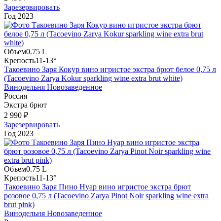
Зарезервировать
Год
2023
Объем
0.75 L
Крепость
11-13°
Такоевино Заря Кокур вино игристое экстра брют белое 0,75 л
(Tacoevino Zarya Kokur sparkling wine extra brut white)
Винодельня Новозаведенное
Россия
Экстра брют
2 990 ₽
Зарезервировать
Год
2023
Объем
0.75 L
Крепость
11-13°
Такоевино Заря Пино Нуар вино игристое экстра брют
розовое 0,75 л (Tacoevino Zarya Pinot Noir sparkling wine extra
brut pink)
Винодельня Новозаведенное