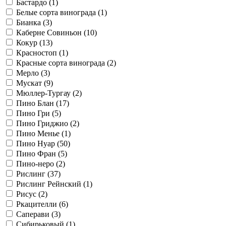
Бастардо (
1
)
Белые сорта винограда (
1
)
Бианка (
3
)
Каберне Совиньон (
10
)
Кокур (
13
)
Красностоп (
1
)
Красные сорта винограда (
2
)
Мерло (
3
)
Мускат (
9
)
Мюллер-Тургау (
2
)
Пино Блан (
17
)
Пино Гри (
5
)
Пино Гриджио (
2
)
Пино Менье (
1
)
Пино Нуар (
50
)
Пино Фран (
5
)
Пино-неро (
2
)
Рислинг (
37
)
Рислинг Рейнский (
1
)
Рисус (
2
)
Ркацителли (
6
)
Саперави (
3
)
Сибирьковый (
1
)