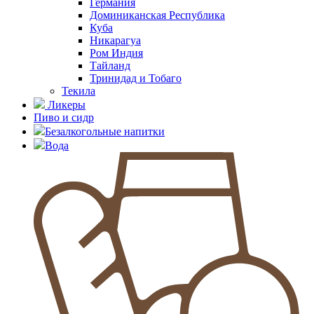
Германия
Доминиканская Республика
Куба
Никарагуа
Ром Индия
Тайланд
Тринидад и Тобаго
Текила
Ликеры
Пиво и сидр
Безалкогольные напитки
Вода