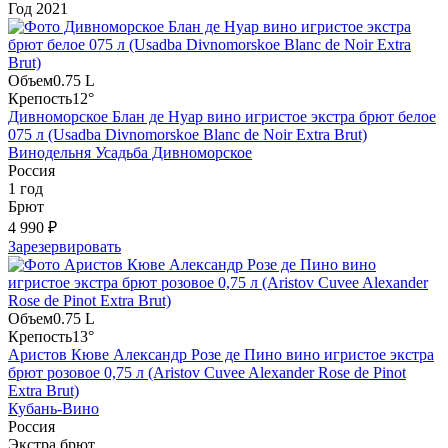
Год
2021
Объем
0.75 L
Крепость
12°
Дивноморское Блан де Нуар вино игристое экстра брют белое
075 л (Usadba Divnomorskoe Blanc de Noir Extra Brut)
Винодельня Усадьба Дивноморское
Россия
1 год
Брют
4 990 ₽
Зарезервировать
Объем
0.75 L
Крепость
13°
Аристов Кюве Александр Розе де Пино вино игристое экстра
брют розовое 0,75 л (Aristov Cuvee Alexander Rose de Pinot
Extra Brut)
Кубань-Вино
Россия
Экстра брют