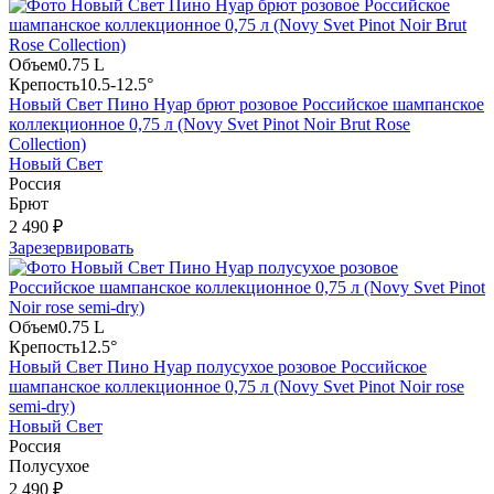
Объем
0.75 L
Крепость
10.5-12.5°
Новый Свет Пино Нуар брют розовое Российское шампанское
коллекционное 0,75 л (Novy Svet Pinot Noir Brut Rose
Collection)
Новый Свет
Россия
Брют
2 490 ₽
Зарезервировать
Объем
0.75 L
Крепость
12.5°
Новый Свет Пино Нуар полусухое розовое Российское
шампанское коллекционное 0,75 л (Novy Svet Pinot Noir rose
semi-dry)
Новый Свет
Россия
Полусухое
2 490 ₽