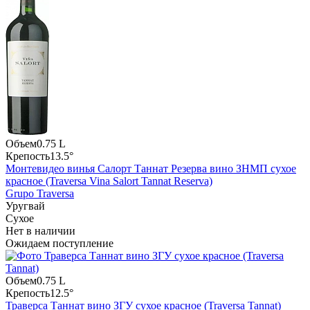
Объем
0.75 L
Крепость
13.5°
Монтевидео винья Салорт Таннат Резерва вино ЗНМП сухое
красное (Traversa Vina Salort Tannat Reserva)
Grupo Traversa
Уругвай
Сухое
Нет в наличии
Ожидаем поступление
Объем
0.75 L
Крепость
12.5°
Траверса Таннат вино ЗГУ сухое красное (Traversa Tannat)