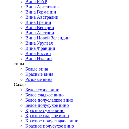
Вина ЮАР
Вина Аргентины
Вина Германии
Вина Австралии
Вина Греции
Вина Венгрии
Вина Австрии
Вина Новой Зеландии
Вина Уругвая
Вина Франции
Вина России
Вина Италии
типы
Белые вина
Красные вина
Розовые вина
Сахар
Белое сухое вино
Белое сладкое вино
Белое полусладкое вино
Белое полусухое вино
Красное сухое вино
Красное сладкое вино
Красное полусладкое вино
Красное полусухое вино