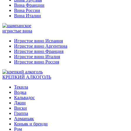
Вина Франции
Вина России
Вина Италии
игристые вина
Игристое вино Испания
Игристое вино Аргентина
Игристое вино Франция
Игристое вино Италия
Игристое вино Россия
КРЕПКИЙ АЛКОГОЛЬ
Текила
Водка
Кальвадос
Джин
Виски
Граппа
Арманьяк
Коньяк и бренди
Ром