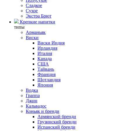
Полусухое
Сладкое
Сухое
Экстра Брют
Крепкие напитки
типы
Арманьяк
Виски
Виски Индия
Ирландия
Италия
Канада
США
Тайвань
Франция
Шотландия
Япония
Водка
Граппа
Джин
Кальвадос
Коньяк и бренди
Армянский бренди
Грузинский бренди
Испанский бренди