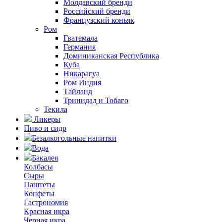
Молдавский бренди
Российский бренди
Французский коньяк
Ром
Гватемала
Германия
Доминиканская Республика
Куба
Никарагуа
Ром Индия
Тайланд
Тринидад и Тобаго
Текила
Ликеры
Пиво и сидр
Безалкогольные напитки
Вода
Бакалея
Колбасы
Сыры
Паштеты
Конфеты
Гастрономия
Красная икра
Черная икра