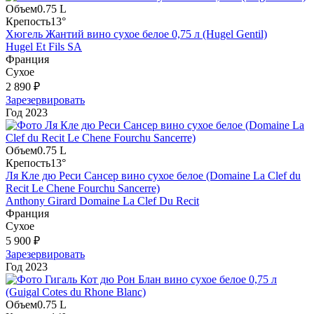
Объем
0.75 L
Крепость
13°
Хюгель Жантий вино сухое белое 0,75 л (Hugel Gentil)
Hugel Et Fils SA
Франция
Сухое
2 890 ₽
Зарезервировать
Год
2023
Объем
0.75 L
Крепость
13°
Ля Кле дю Реси Сансер вино сухое белое (Domaine La Clef du
Recit Le Chene Fourchu Sancerre)
Anthony Girard Domaine La Clef Du Recit
Франция
Сухое
5 900 ₽
Зарезервировать
Год
2023
Объем
0.75 L