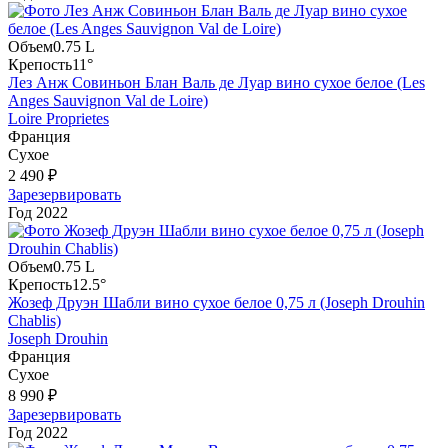
Объем
0.75 L
Крепость
11°
Лез Анж Совиньон Блан Валь де Луар вино сухое белое (Les
Anges Sauvignon Val de Loire)
Loire Proprietes
Франция
Сухое
2 490 ₽
Зарезервировать
Год
2022
Объем
0.75 L
Крепость
12.5°
Жозеф Друэн Шабли вино сухое белое 0,75 л (Joseph Drouhin
Chablis)
Joseph Drouhin
Франция
Сухое
8 990 ₽
Зарезервировать
Год
2022