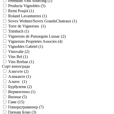
Premium Vins Sourcing (
1
)
Producta Vignobles (
5
)
Remi Poujol (
1
)
Roland Lavantureux (
1
)
Sovex Woltner/Sovex GrandsChateaux (
1
)
Terre de Vignerons (
1
)
Trimbach (
1
)
Vignerons de Puisseguin Lussac (
2
)
Vignerons Proprietes Associes (
4
)
Vignobles Gabriel (
1
)
Vinovalie (
2
)
Vins Bel (
1
)
Vins Breban (
1
)
Сорт винограда
Алиготе (
2
)
Аликанте (
1
)
Альтес (
1
)
Бурбуленк (
2
)
Верментино (
1
)
Вионье (
5
)
Гаме (
15
)
Гевюрцтраминер (
7
)
Гренаш Блан (
3
)