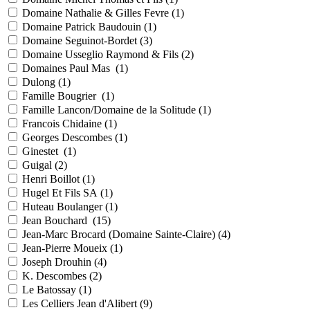
Domaine Nathalie & Gilles Fevre (
1
)
Domaine Patrick Baudouin (
1
)
Domaine Seguinot-Bordet (
3
)
Domaine Usseglio Raymond & Fils (
2
)
Domaines Paul Mas (
1
)
Dulong (
1
)
Famille Bougrier (
1
)
Famille Lancon/Domaine de la Solitude (
1
)
Francois Chidaine (
1
)
Georges Descombes (
1
)
Ginestet (
1
)
Guigal (
2
)
Henri Boillot (
1
)
Hugel Et Fils SA (
1
)
Huteau Boulanger (
1
)
Jean Bouchard (
15
)
Jean-Marc Brocard (Domaine Sainte-Claire) (
4
)
Jean-Pierre Moueix (
1
)
Joseph Drouhin (
4
)
K. Descombes (
2
)
Le Batossay (
1
)
Les Celliers Jean d'Alibert (
9
)