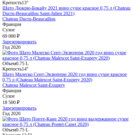
Крепость
13°
Шато Дюкрю-Бокайу 2021 вино сухое красное 0,75 л (Chateau
Ducru-Beaucaillou Saint-Julien 2021)
Chateau Ducru-Beaucaillou
Франция
Сухое
69 000 ₽
Зарезервировать
Год
2020
Объем
0.75 L
Крепость
14°
Шато Малеско Сент-Экзюпери 2020 год вино сухое красное
0,75 л (Chateau Malescot Saint-Exupery 2020)
Chateau Malescot Saint-Exupery
Франция
Сухое
18 500 ₽
Зарезервировать
Год
2020
Объем
0.75 L