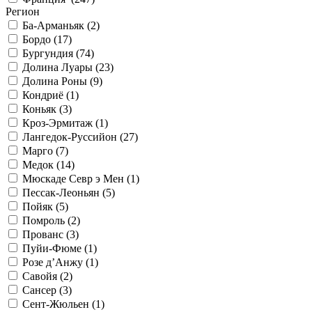
Регион
Ба-Арманьяк (
2
)
Бордо (
17
)
Бургундия (
74
)
Долина Луары (
23
)
Долина Роны (
9
)
Кондриё (
1
)
Коньяк (
3
)
Кроз-Эрмитаж (
1
)
Лангедок-Руссийон (
27
)
Марго (
7
)
Медок (
14
)
Мюскаде Севр э Мен (
1
)
Пессак-Леоньян (
5
)
Пойяк (
5
)
Помроль (
2
)
Прованс (
3
)
Пуйи-Фюме (
1
)
Розе д’Анжу (
1
)
Савойя (
2
)
Сансер (
3
)
Сент-Жюльен (
1
)