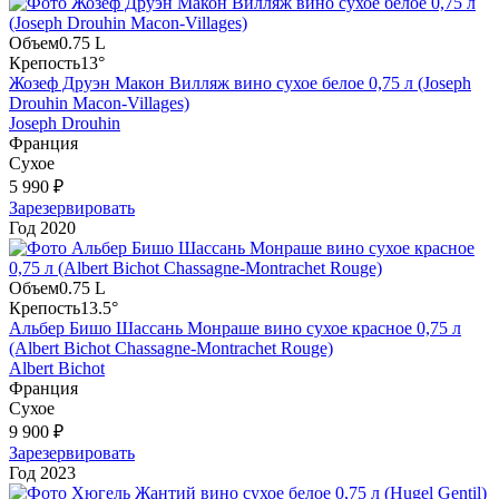
Объем
0.75 L
Крепость
13°
Жозеф Друэн Макон Вилляж вино сухое белое 0,75 л (Joseph
Drouhin Macon-Villages)
Joseph Drouhin
Франция
Сухое
5 990 ₽
Зарезервировать
Год
2020
Объем
0.75 L
Крепость
13.5°
Альбер Бишо Шассань Монраше вино сухое красное 0,75 л
(Albert Bichot Chassagne-Montrachet Rouge)
Albert Bichot
Франция
Сухое
9 900 ₽
Зарезервировать
Год
2023