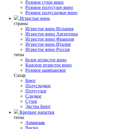
Розовое сухое вино
Розовое полусухое вино
Розовое полусладкое вино
Игристые вина
страны
Игристое вино Испания
Игристое вино Аргентина
Игристое вино Франция
Игристое вино Италия
Игристое вино Россия
типы
Белое игристое вино
Красное игристое вино
Розовое шампанское
Сахар
Брют
Полусладкое
Полусухое
Сладкое
Сухое
Экстра Брют
Крепкие напитки
типы
Арманьяк
Виски