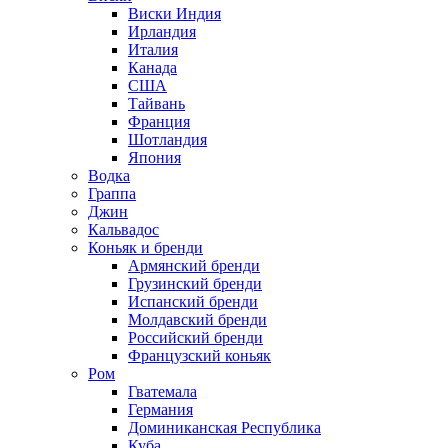
Виски Индия
Ирландия
Италия
Канада
США
Тайвань
Франция
Шотландия
Япония
Водка
Граппа
Джин
Кальвадос
Коньяк и бренди
Армянский бренди
Грузинский бренди
Испанский бренди
Молдавский бренди
Российский бренди
Французский коньяк
Ром
Гватемала
Германия
Доминиканская Республика
Куба