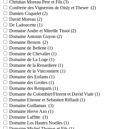
Christian Moreau Pere et Fils (
3
)
Confrerie des Vignerons de Oisly et Thesee (
2
)
Damien Coquelet (
2
)
David Moreau (
2
)
De Ladoucette (
1
)
Domaine Andre et Mireille Tissot (
2
)
Domaine Antonin Guyon (
2
)
Domaine Besson (
2
)
Domaine de Bellene (
1
)
Domaine de Chevalier (
1
)
Domaine de La Loge (
1
)
Domaine de la Renardiere (
1
)
Domaine de la Vinconniere (
1
)
Domaine des Enfants (
1
)
Domaine des Grottes (
1
)
Domaine des Remparts (
1
)
Domaine du Colombier/Florent et David Viale (
1
)
Domaine Etienne et Sebastien Riffault (
1
)
Domaine Guillaman (
3
)
Domaine Herve Azo (
1
)
Domaine Laffitte (
3
)
Domaine Les Hautes Noelles (
1
)
Domaine Michel Thomas et Fils (
1
)