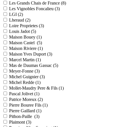
Les Grands Chais de France (
8
)
Les Vignobles Foncalieu (
3
)
LGI (
2
)
Lheraud (
2
)
Loire Proprietes (
3
)
Louis Jadot (
5
)
Maison Bouey (
1
)
Maison Castel (
5
)
Maison Riviere (
1
)
Maison Yves Duport (
3
)
Marcel Martin (
1
)
Mas de Daumas Gassac (
5
)
Meyer-Fonne (
3
)
Michel Guignier (
3
)
Michel Redde (
1
)
Mollet-Maudry Pere & Fils (
1
)
Pascal Jolivet (
1
)
Patrice Moreux (
2
)
Pierre Bouree Fils (
1
)
Pierre Gaillard (
1
)
Pithon-Paille (
3
)
Plaimont (
3
)