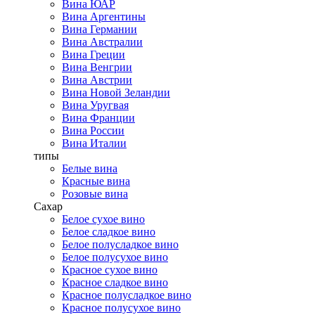
Вина ЮАР
Вина Аргентины
Вина Германии
Вина Австралии
Вина Греции
Вина Венгрии
Вина Австрии
Вина Новой Зеландии
Вина Уругвая
Вина Франции
Вина России
Вина Италии
типы
Белые вина
Красные вина
Розовые вина
Сахар
Белое сухое вино
Белое сладкое вино
Белое полусладкое вино
Белое полусухое вино
Красное сухое вино
Красное сладкое вино
Красное полусладкое вино
Красное полусухое вино