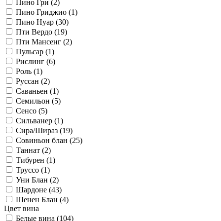
Пино Гри (
2
)
Пино Гриджио (
1
)
Пино Нуар (
30
)
Пти Вердо (
19
)
Пти Мансенг (
2
)
Пульсар (
1
)
Рислинг (
6
)
Роль (
1
)
Руссан (
2
)
Саваньен (
1
)
Семильон (
5
)
Сенсо (
5
)
Сильванер (
1
)
Сира/Шираз (
19
)
Совиньон блан (
25
)
Таннат (
2
)
Тибурен (
1
)
Труссо (
1
)
Уни Блан (
2
)
Шардоне (
43
)
Шенен Блан (
4
)
Цвет вина
Белые вина (
104
)