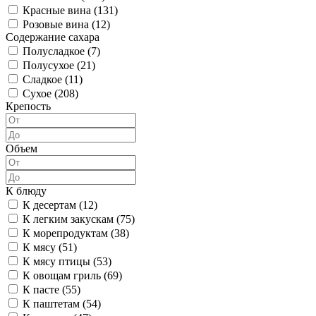
Красные вина (
131
)
Розовые вина (
12
)
Содержание сахара
Полусладкое (
7
)
Полусухое (
21
)
Сладкое (
11
)
Сухое (
208
)
Крепость
Объем
К блюду
К десертам (
12
)
К легким закускам (
75
)
К морепродуктам (
38
)
К мясу (
51
)
К мясу птицы (
53
)
К овощам гриль (
69
)
К пасте (
55
)
К паштетам (
54
)