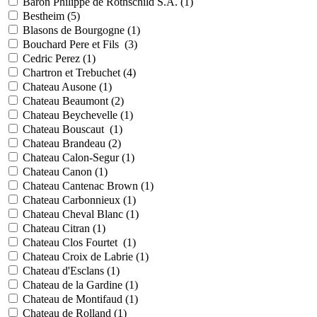
Baron Philippe de Rothschild S.A. (
1
)
Bestheim (
5
)
Blasons de Bourgogne (
1
)
Bouchard Pere et Fils (
3
)
Cedric Perez (
1
)
Chartron et Trebuchet (
4
)
Chateau Ausone (
1
)
Chateau Beaumont (
2
)
Chateau Beychevelle (
1
)
Chateau Bouscaut (
1
)
Chateau Brandeau (
2
)
Chateau Calon-Segur (
1
)
Chateau Canon (
1
)
Chateau Cantenac Brown (
1
)
Chateau Carbonnieux (
1
)
Chateau Cheval Blanc (
1
)
Chateau Citran (
1
)
Chateau Clos Fourtet (
1
)
Chateau Croix de Labrie (
1
)
Chateau d'Esclans (
1
)
Chateau de la Gardine (
1
)
Chateau de Montifaud (
1
)
Chateau de Rolland (
1
)