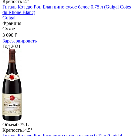
Крепость
14°
Гигаль Кот дю Рон Блан вино сухое белое 0,75 л (Guigal Cotes
du Rhone Blanc)
Guigal
Франция
Сухое
3 690 ₽
Зарезервировать
Год
2021
Объем
0.75 L
Крепость
14.5°
Гигаль Кот дю Рон Руж вино сухое красное 0,75 л (Guigal