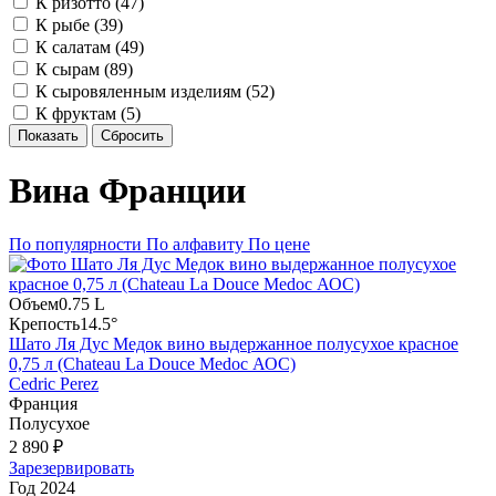
К ризотто (
47
)
К рыбе (
39
)
К салатам (
49
)
К сырам (
89
)
К сыровяленным изделиям (
52
)
К фруктам (
5
)
Показать
Сбросить
Вина Франции
По популярности
По алфавиту
По цене
Объем
0.75 L
Крепость
14.5°
Шато Ля Дус Медок вино выдержанное полусухое красное
0,75 л (Chateau La Douce Medoc АОC)
Cedric Perez
Франция
Полусухое
2 890 ₽
Зарезервировать
Год
2024