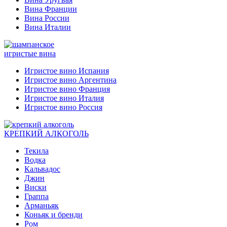
Вина Франции
Вина России
Вина Италии
игристые вина
Игристое вино Испания
Игристое вино Аргентина
Игристое вино Франция
Игристое вино Италия
Игристое вино Россия
КРЕПКИЙ АЛКОГОЛЬ
Текила
Водка
Кальвадос
Джин
Виски
Граппа
Арманьяк
Коньяк и бренди
Ром