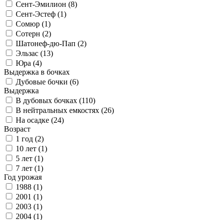
Сент-Эмилион (
8
)
Сент-Эстеф (
1
)
Сомюр (
1
)
Сотерн (
2
)
Шатонеф-дю-Пап (
2
)
Эльзас (
13
)
Юра (
4
)
Выдержка в бочках
Дубовые бочки (
6
)
Выдержка
В дубовых бочках (
110
)
В нейтральных емкостях (
26
)
На осадке (
24
)
Возраст
1 год (
2
)
10 лет (
1
)
5 лет (
1
)
7 лет (
1
)
Год урожая
1988 (
1
)
2001 (
1
)
2003 (
1
)
2004 (
1
)