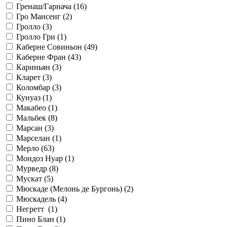
Гренаш/Гарнача (
16
)
Гро Мансенг (
2
)
Гролло (
3
)
Гролло Гри (
1
)
Каберне Совиньон (
49
)
Каберне Фран (
43
)
Кариньян (
3
)
Кларет (
3
)
Коломбар (
3
)
Кунуаз (
1
)
Макабео (
1
)
Мальбек (
8
)
Марсан (
3
)
Марселан (
1
)
Мерло (
63
)
Мондоз Нуар (
1
)
Мурведр (
8
)
Мускат (
5
)
Мюскаде (Мелонь де Бургонь) (
2
)
Мюскадель (
4
)
Негретт (
1
)
Пино Блан (
1
)