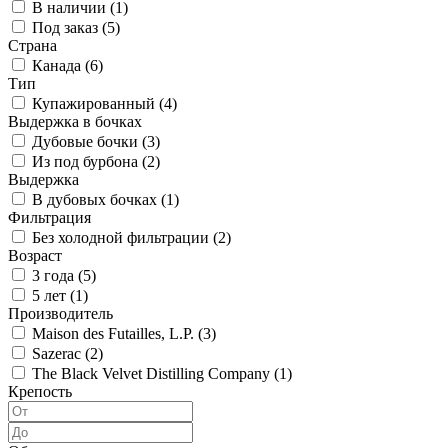
В наличии (
1
)
Под заказ (
5
)
Страна
Канада (
6
)
Тип
Купажированный (
4
)
Выдержка в бочках
Дубовые бочки (
3
)
Из под бурбона (
2
)
Выдержка
В дубовых бочках (
1
)
Фильтрация
Без холодной фильтрации (
2
)
Возраст
3 года (
5
)
5 лет (
1
)
Производитель
Maison des Futailles, L.P. (
3
)
Sazerac (
2
)
The Black Velvet Distilling Company (
1
)
Крепость