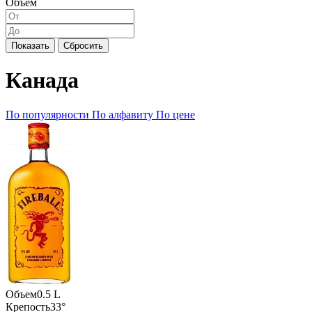
Объем
Показать
Сбросить
Канада
По популярности
По алфавиту
По цене
Объем
0.5 L
Крепость
33°