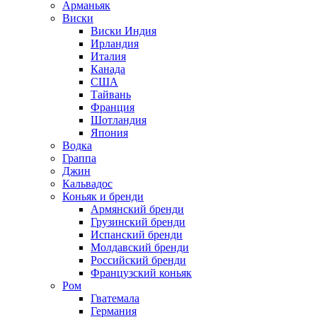
Арманьяк
Виски
Виски Индия
Ирландия
Италия
Канада
США
Тайвань
Франция
Шотландия
Япония
Водка
Граппа
Джин
Кальвадос
Коньяк и бренди
Армянский бренди
Грузинский бренди
Испанский бренди
Молдавский бренди
Российский бренди
Французский коньяк
Ром
Гватемала
Германия