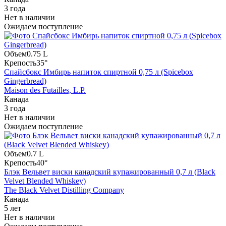
3 года
Нет в наличии
Ожидаем поступление
Объем
0.75 L
Крепость
35°
Спайсбокс Имбирь напиток спиртной 0,75 л (Spicebox
Gingerbread)
Maison des Futailles, L.P.
Канада
3 года
Нет в наличии
Ожидаем поступление
Объем
0.7 L
Крепость
40°
Блэк Вельвет виски канадский купажированный 0,7 л (Black
Velvet Blended Whiskey)
The Black Velvet Distilling Company
Канада
5 лет
Нет в наличии