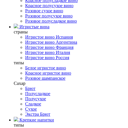
Красное полусладкое вино
Красное полусухое вино
Розовое сухое вино
Розовое полусухое вино
Розовое полусладкое вино
Игристые вина
страны
Игристое вино Испания
Игристое вино Аргентина
Игристое вино Франция
Игристое вино Италия
Игристое вино Россия
типы
Белое игристое вино
Красное игристое вино
Розовое шампанское
Сахар
Брют
Полусладкое
Полусухое
Сладкое
Сухое
Экстра Брют
Крепкие напитки
типы