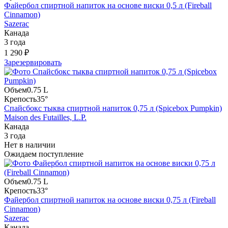
Файербол спиртной напиток на основе виски 0,5 л (Fireball
Cinnamon)
Sazerac
Канада
3 года
1 290 ₽
Зарезервировать
Объем
0.75 L
Крепость
35°
Спайсбокс тыква спиртной напиток 0,75 л (Spicebox Pumpkin)
Maison des Futailles, L.P.
Канада
3 года
Нет в наличии
Ожидаем поступление
Объем
0.75 L
Крепость
33°
Файербол спиртной напиток на основе виски 0,75 л (Fireball
Cinnamon)
Sazerac
Канада