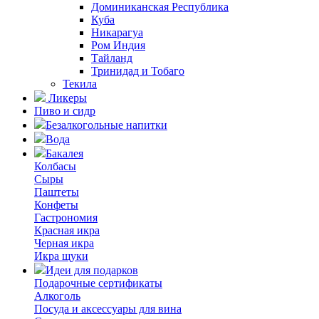
Доминиканская Республика
Куба
Никарагуа
Ром Индия
Тайланд
Тринидад и Тобаго
Текила
Ликеры
Пиво и сидр
Безалкогольные напитки
Вода
Бакалея
Колбасы
Сыры
Паштеты
Конфеты
Гастрономия
Красная икра
Черная икра
Икра щуки
Идеи для подарков
Подарочные сертификаты
Алкоголь
Посуда и аксессуары для вина