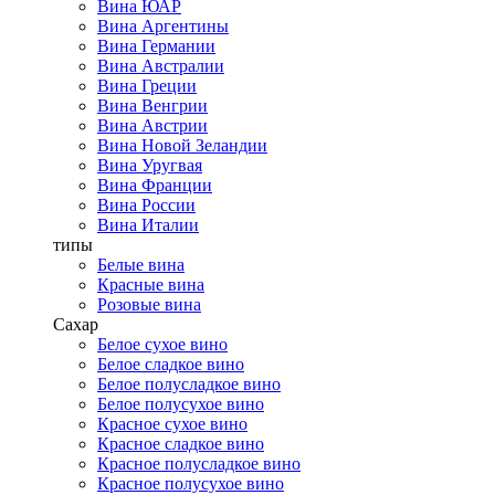
Вина ЮАР
Вина Аргентины
Вина Германии
Вина Австралии
Вина Греции
Вина Венгрии
Вина Австрии
Вина Новой Зеландии
Вина Уругвая
Вина Франции
Вина России
Вина Италии
типы
Белые вина
Красные вина
Розовые вина
Сахар
Белое сухое вино
Белое сладкое вино
Белое полусладкое вино
Белое полусухое вино
Красное сухое вино
Красное сладкое вино
Красное полусладкое вино
Красное полусухое вино