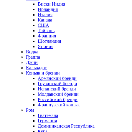
Виски Индия
Ирландия
Италия
Канада
США
Тайвань
Франция
Шотландия
Япония
Водка
Граппа
Джин
Кальвадос
Коньяк и бренди
Армянский бренди
Грузинский бренди
Испанский бренди
Молдавский бренди
Российский бренди
Французский коньяк
Ром
Гватемала
Германия
Доминиканская Республика
Куба