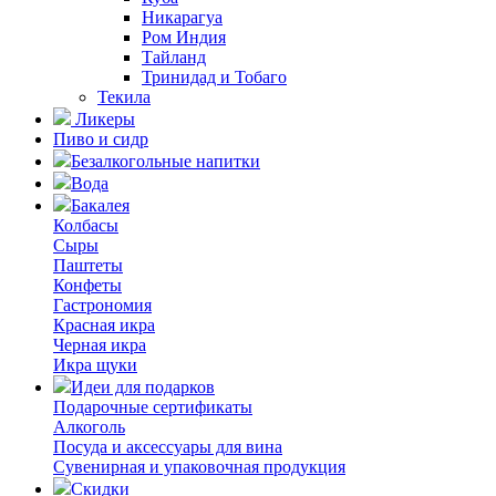
Никарагуа
Ром Индия
Тайланд
Тринидад и Тобаго
Текила
Ликеры
Пиво и сидр
Безалкогольные напитки
Вода
Бакалея
Колбасы
Сыры
Паштеты
Конфеты
Гастрономия
Красная икра
Черная икра
Икра щуки
Идеи для подарков
Подарочные сертификаты
Алкоголь
Посуда и аксессуары для вина
Сувенирная и упаковочная продукция
Скидки