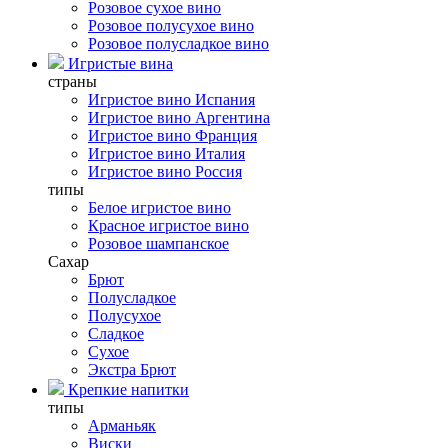
Розовое сухое вино
Розовое полусухое вино
Розовое полусладкое вино
Игристые вина
страны
Игристое вино Испания
Игристое вино Аргентина
Игристое вино Франция
Игристое вино Италия
Игристое вино Россия
типы
Белое игристое вино
Красное игристое вино
Розовое шампанское
Сахар
Брют
Полусладкое
Полусухое
Сладкое
Сухое
Экстра Брют
Крепкие напитки
типы
Арманьяк
Виски