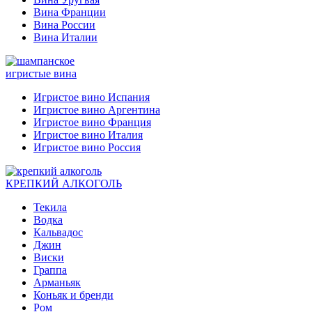
Вина Франции
Вина России
Вина Италии
игристые вина
Игристое вино Испания
Игристое вино Аргентина
Игристое вино Франция
Игристое вино Италия
Игристое вино Россия
КРЕПКИЙ АЛКОГОЛЬ
Текила
Водка
Кальвадос
Джин
Виски
Граппа
Арманьяк
Коньяк и бренди
Ром