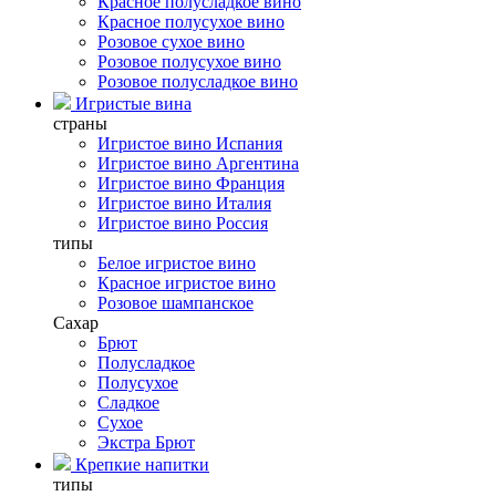
Красное полусладкое вино
Красное полусухое вино
Розовое сухое вино
Розовое полусухое вино
Розовое полусладкое вино
Игристые вина
страны
Игристое вино Испания
Игристое вино Аргентина
Игристое вино Франция
Игристое вино Италия
Игристое вино Россия
типы
Белое игристое вино
Красное игристое вино
Розовое шампанское
Сахар
Брют
Полусладкое
Полусухое
Сладкое
Сухое
Экстра Брют
Крепкие напитки
типы