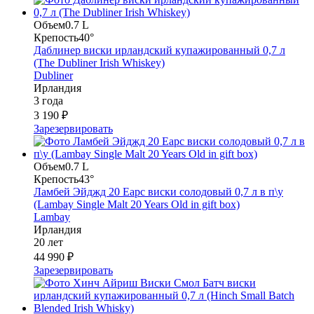
Объем
0.7 L
Крепость
40°
Даблинер виски ирландский купажированный 0,7 л
(The Dubliner Irish Whiskey)
Dubliner
Ирландия
3 года
3 190 ₽
Зарезервировать
Объем
0.7 L
Крепость
43°
Ламбей Эйджд 20 Еарс виски солодовый 0,7 л в п\у
(Lambay Single Malt 20 Years Old in gift box)
Lambay
Ирландия
20 лет
44 990 ₽
Зарезервировать