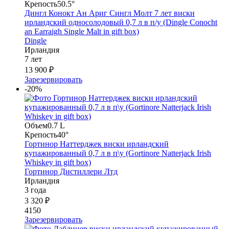
Крепость
50.5°
Дингл Конокт Ан Ариг Сингл Молт 7 лет виски
ирландский односолодовый 0,7 л в п/у (Dingle Conocht
an Earraigh Single Malt in gift box)
Dingle
Ирландия
7 лет
13 900 ₽
Зарезервировать
-20%
Объем
0.7 L
Крепость
40°
Гортинор Наттерджек виски ирландский
купажированный 0,7 л в п\у (Gortinore Natterjack Irish
Whiskey in gift box)
Гортинор Дистиллери Лтд
Ирландия
3 года
3 320 ₽
4150
Зарезервировать