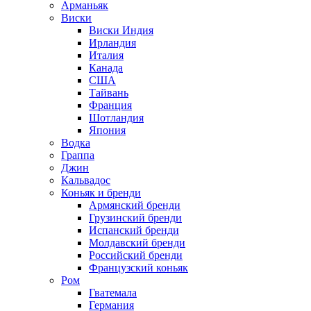
Арманьяк
Виски
Виски Индия
Ирландия
Италия
Канада
США
Тайвань
Франция
Шотландия
Япония
Водка
Граппа
Джин
Кальвадос
Коньяк и бренди
Армянский бренди
Грузинский бренди
Испанский бренди
Молдавский бренди
Российский бренди
Французский коньяк
Ром
Гватемала
Германия