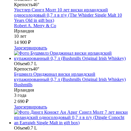
Крепость
46°
Уистлер Сингл Молт 10 лет виски ирландский
односолодовый 0,7 л в п\у (The Whistler Single Malt 10
Years Old in gift box)
Robert A. Merry & Co
Ирландия
10 лет
14 900 ₽
Зарезервировать
Объем
0.7 L
Крепость
40°
Бушмилз Ориджинал виски ирландский
купажированный 0,7 л (Bushmills Original Irish Whiskey)
Bushmills
Ирландия
3 года
2 690 ₽
Зарезервировать
Объем
0.7 L