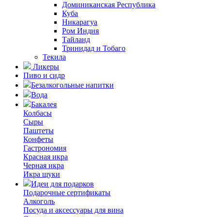
Доминиканская Республика
Куба
Никарагуа
Ром Индия
Тайланд
Тринидад и Тобаго
Текила
Ликеры
Пиво и сидр
Безалкогольные напитки
Вода
Бакалея
Колбасы
Сыры
Паштеты
Конфеты
Гастрономия
Красная икра
Черная икра
Икра щуки
Идеи для подарков
Подарочные сертификаты
Алкоголь
Посуда и аксессуары для вина