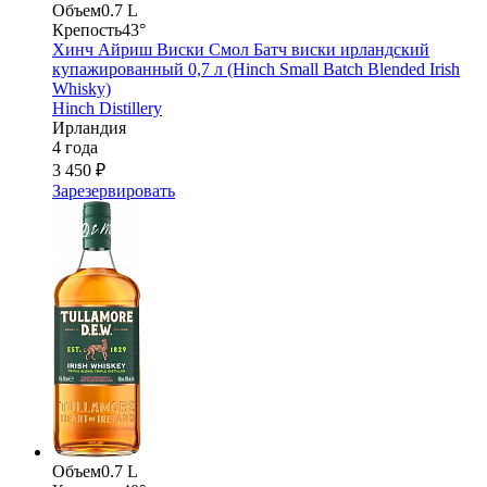
Объем
0.7 L
Крепость
43°
Хинч Айриш Виски Смол Батч виски ирландский
купажированный 0,7 л (Hinch Small Batch Blended Irish
Whisky)
Hinch Distillery
Ирландия
4 года
3 450 ₽
Зарезервировать
Объем
0.7 L