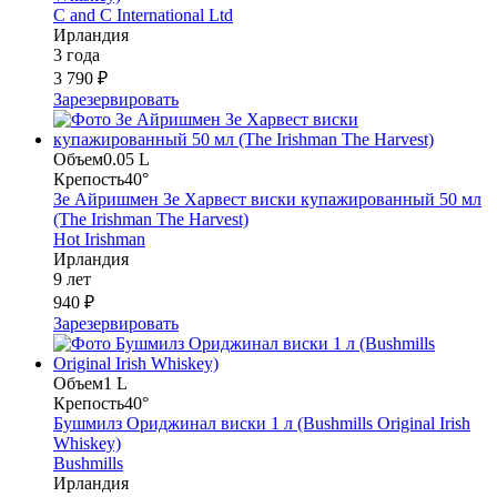
C and C International Ltd
Ирландия
3 года
3 790 ₽
Зарезервировать
Объем
0.05 L
Крепость
40°
Зе Айришмен Зе Харвест виски купажированный 50 мл
(The Irishman The Harvest)
Hot Irishman
Ирландия
9 лет
940 ₽
Зарезервировать
Объем
1 L
Крепость
40°
Бушмилз Ориджинал виски 1 л (Bushmills Original Irish
Whiskey)
Bushmills
Ирландия