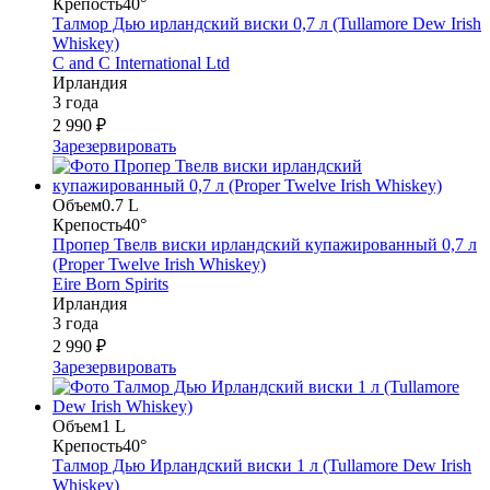
Крепость
40°
Талмор Дью ирландский виски 0,7 л (Tullamore Dew Irish
Whiskey)
C and C International Ltd
Ирландия
3 года
2 990 ₽
Зарезервировать
Объем
0.7 L
Крепость
40°
Пропер Твелв виски ирландский купажированный 0,7 л
(Proper Twelve Irish Whiskey)
Eire Born Spirits
Ирландия
3 года
2 990 ₽
Зарезервировать
Объем
1 L
Крепость
40°
Талмор Дью Ирландский виски 1 л (Tullamore Dew Irish
Whiskey)