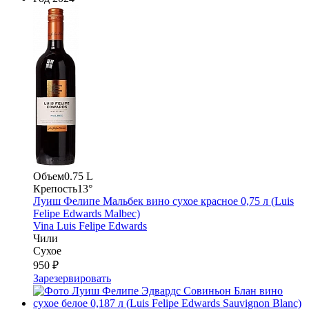
Объем
0.75 L
Крепость
13°
Луиш Фелипе Мальбек вино сухое красное 0,75 л (Luis
Felipe Edwards Malbec)
Vina Luis Felipe Edwards
Чили
Сухое
950 ₽
Зарезервировать