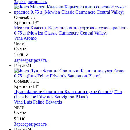
Зарезервировать
Объем
0.75 L
Крепость
13°
Мевлен Классик Карменер вино сортовое сухое красное
0,75 л (Mewlen Classic Carmenere Central Valley)
Vina Aromo
Чили
Сухое
1 090 ₽
Зарезервировать
Год
2024
Объем
0.75 L
Крепость
13°
Луиш Фелипе Совиньон Блан вино сухое белое 0,75 л
(Luis Felipe Edwards Sauvignon Blanc)
Vina Luis Felipe Edwards
Чили
Сухое
950 ₽
Зарезервировать
Год
2024