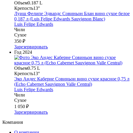
Объем
0.187 L
Крепость
13°
Луиш Фелипе Эдвардс Совиньон Блан вино сухое белое
0,187 л (Luis Felipe Edwards Sauvignon Blanc)
Luis Felipe Edwards
Чили
Сухое
350 ₽
Зарезервировать
Год
2024
Объем
0.75 L
Крепость
13°
Эко Андес Каберне Совиньон вино сухое красное 0,75 л
(Echo Cabernet Sauvignon Valle Central)
Luis Felipe Edwards
Чили
Сухое
1 050 ₽
Зарезервировать
Компания
О компании