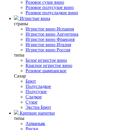
Розовое сухое вино
Розовое полусухое вино
Розовое полусладкое вино
Игристые вина
страны
Игристое вино Испания
Игристое вино Аргентина
Игристое вино Франция
Игристое вино Италия
Игристое вино Россия
типы
Белое игристое вино
Красное игристое вино
Розовое шампанское
Сахар
Брют
Полусладкое
Полусухое
Сладкое
Сухое
Экстра Брют
Крепкие напитки
типы
Арманьяк
Виски