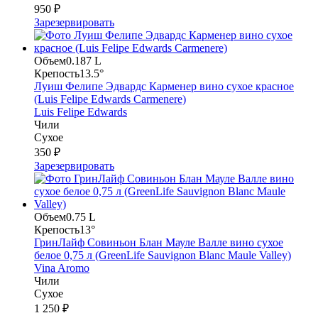
950 ₽
Зарезервировать
Объем
0.187 L
Крепость
13.5°
Луиш Фелипе Эдвардс Карменер вино сухое красное
(Luis Felipe Edwards Carmenere)
Luis Felipe Edwards
Чили
Сухое
350 ₽
Зарезервировать
Объем
0.75 L
Крепость
13°
ГринЛайф Совиньон Блан Мауле Валле вино сухое
белое 0,75 л (GreenLife Sauvignon Blanc Maule Valley)
Vina Aromo
Чили
Сухое
1 250 ₽