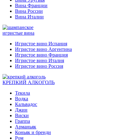
Вина Франции
Вина России
Вина Италии
игристые вина
Игристое вино Испания
Игристое вино Аргентина
Игристое вино Франция
Игристое вино Италия
Игристое вино Россия
КРЕПКИЙ АЛКОГОЛЬ
Текила
Водка
Кальвадос
Джин
Виски
Граппа
Арманьяк
Коньяк и бренди
Ром