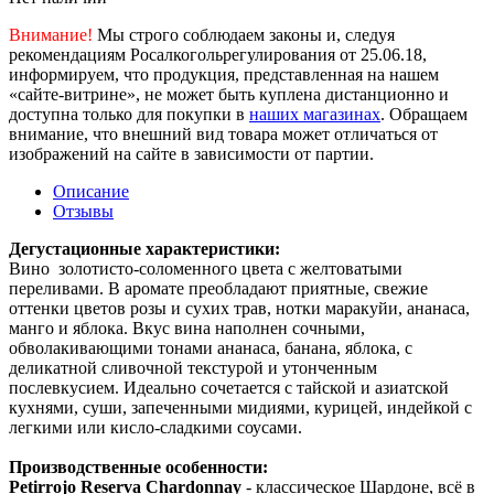
Внимание!
Мы строго соблюдаем законы и, следуя
рекомендациям Росалкогольрегулирования от 25.06.18,
информируем, что продукция, представленная на нашем
«сайте-витрине», не может быть куплена дистанционно и
доступна только для покупки в
наших магазинах
. Обращаем
внимание, что внешний вид товара может отличаться от
изображений на сайте в зависимости от партии.
Описание
Отзывы
Дегустационные характеристики:
Вино золотисто-соломенного цвета с желтоватыми
переливами. В аромате преобладают приятные, свежие
оттенки цветов розы и сухих трав, нотки маракуйи, ананаса,
манго и яблока. Вкус вина наполнен сочными,
обволакивающими тонами ананаса, банана, яблока, с
деликатной сливочной текстурой и утонченным
послевкусием. Идеально сочетается с тайской и азиатской
кухнями, суши, запеченными мидиями, курицей, индейкой с
легкими или кисло-сладкими соусами.
Производственные особенности:
Petirrojo Reserva Chardonnay
- классическое Шардоне, всё в