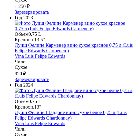
1 250 ₽
Зарезервировать
Год
2023
Объем
0.75 L
Крепость
13.5°
Луиш Фелипе Карменер вино сухое красное 0,75 л (Luis
Felipe Edwards Carmenere)
Vina Luis Felipe Edwards
Чили
Сухое
950 ₽
Зарезервировать
Год
2024
Объем
0.75 L
Крепость
13°
Луиш Фелипе Шардоне вино сухое белое 0,75 л (Luis
Felipe Edwards Chardonnay)
Vina Luis Felipe Edwards
Чили
Сухое