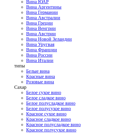
Вина ЮАР
Вина Аргентины
Вина Германии
Вина Австралии
Вина Греции
Вина Венгрии
Вина Австрии
Вина Новой Зеландии
Вина Уругвая
Вина Франции
Вина России
Вина Италии
типы
Белые вина
Красные вина
Розовые вина
Сахар
Белое сухое вино
Белое сладкое вино
Белое полусладкое вино
Белое полусухое вино
Красное сухое вино
Красное сладкое вино
Красное полусладкое вино
Красное полусухое вино