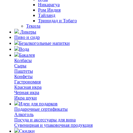
Никарагуа
Ром Индия
Тайланд
Тринидад и Тобаго
Текила
Ликеры
Пиво и сидр
Безалкогольные напитки
Вода
Бакалея
Колбасы
Сыры
Паштеты
Конфеты
Гастрономия
Красная икра
Черная икра
Икра щуки
Идеи для подарков
Подарочные сертификаты
Алкоголь
Посуда и аксессуары для вина
Сувенирная и упаковочная продукция
Скидки