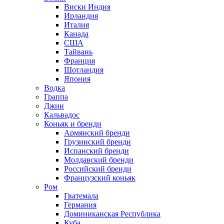
Виски Индия
Ирландия
Италия
Канада
США
Тайвань
Франция
Шотландия
Япония
Водка
Граппа
Джин
Кальвадос
Коньяк и бренди
Армянский бренди
Грузинский бренди
Испанский бренди
Молдавский бренди
Российский бренди
Французский коньяк
Ром
Гватемала
Германия
Доминиканская Республика
Куба