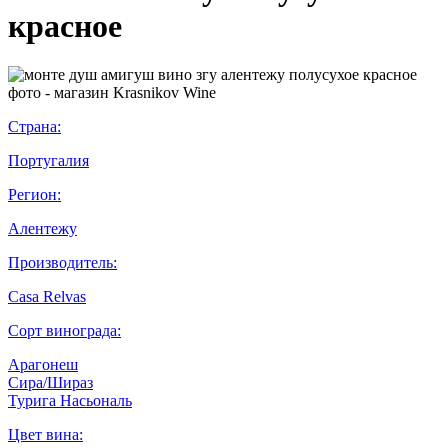
красное
Страна:
Португалия
Регион:
Алентежу
Производитель:
Casa Relvas
Сорт винограда:
Арагонеш
Сира/Шираз
Турига Насьональ
Цвет вина: