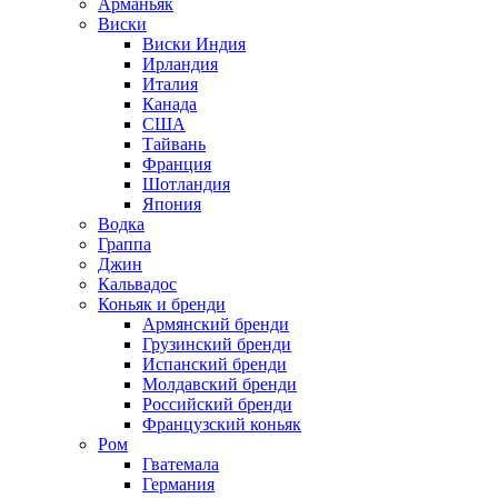
Арманьяк
Виски
Виски Индия
Ирландия
Италия
Канада
США
Тайвань
Франция
Шотландия
Япония
Водка
Граппа
Джин
Кальвадос
Коньяк и бренди
Армянский бренди
Грузинский бренди
Испанский бренди
Молдавский бренди
Российский бренди
Французский коньяк
Ром
Гватемала
Германия