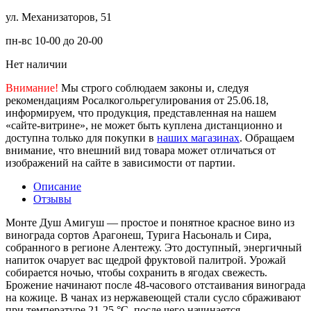
ул. Механизаторов, 51
пн-вс 10-00 до 20-00
Нет наличии
Внимание!
Мы строго соблюдаем законы и, следуя
рекомендациям Росалкогольрегулирования от 25.06.18,
информируем, что продукция, представленная на нашем
«сайте-витрине», не может быть куплена дистанционно и
доступна только для покупки в
наших магазинах
. Обращаем
внимание, что внешний вид товара может отличаться от
изображений на сайте в зависимости от партии.
Описание
Отзывы
Монте Душ Амигуш — простое и понятное красное вино из
винограда сортов Арагонеш, Турига Насьональ и Сира,
собранного в регионе Алентежу. Это доступный, энергичный
напиток очарует вас щедрой фруктовой палитрой. Урожай
собирается ночью, чтобы сохранить в ягодах свежесть.
Брожение начинают после 48-часового отстаивания винограда
на кожице. В чанах из нержавеющей стали сусло сбраживают
при температуре 21-25 °С, после чего начинается