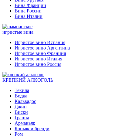
Вина Франции
Вина России
Вина Италии
игристые вина
Игристое вино Испания
Игристое вино Аргентина
Игристое вино Франция
Игристое вино Италия
Игристое вино Россия
КРЕПКИЙ АЛКОГОЛЬ
Текила
Водка
Кальвадос
Джин
Виски
Граппа
Арманьяк
Коньяк и бренди
Ром