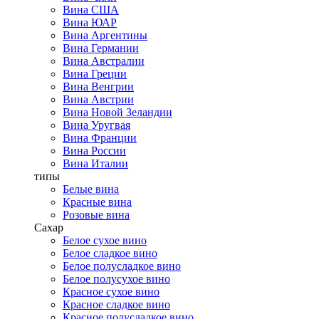
Вина США
Вина ЮАР
Вина Аргентины
Вина Германии
Вина Австралии
Вина Греции
Вина Венгрии
Вина Австрии
Вина Новой Зеландии
Вина Уругвая
Вина Франции
Вина России
Вина Италии
типы
Белые вина
Красные вина
Розовые вина
Сахар
Белое сухое вино
Белое сладкое вино
Белое полусладкое вино
Белое полусухое вино
Красное сухое вино
Красное сладкое вино
Красное полусладкое вино