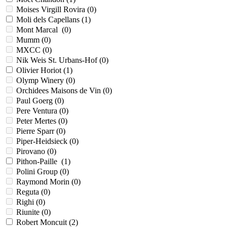
Moises Virgill Rovira (
0
)
Moli dels Capellans (
1
)
Mont Marcal (
0
)
Mumm (
0
)
MXCC (
0
)
Nik Weis St. Urbans-Hof (
0
)
Olivier Horiot (
1
)
Olymp Winery (
0
)
Orchidees Maisons de Vin (
0
)
Paul Goerg (
0
)
Pere Ventura (
0
)
Peter Mertes (
0
)
Pierre Sparr (
0
)
Piper-Heidsieck (
0
)
Pirovano (
0
)
Pithon-Paille (
1
)
Polini Group (
0
)
Raymond Morin (
0
)
Reguta (
0
)
Righi (
0
)
Riunite (
0
)
Robert Moncuit (
2
)