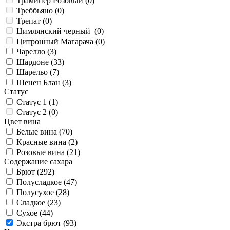
Траминер Розовый (
0
)
Треббьяно (
0
)
Трепат (
0
)
Цимлянский черный (
0
)
Цитронный Магарача (
0
)
Чарелло (
3
)
Шардоне (
33
)
Шарельо (
7
)
Шенен Блан (
3
)
Статус
Статус 1 (
1
)
Статус 2 (
0
)
Цвет вина
Белые вина (
70
)
Красные вина (
2
)
Розовые вина (
21
)
Содержание сахара
Брют (
292
)
Полусладкое (
47
)
Полусухое (
28
)
Сладкое (
23
)
Сухое (
44
)
Экстра брют (
93
)