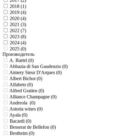
2017 (
2
)
2018 (
1
)
2019 (
4
)
2020 (
4
)
2021 (
3
)
2022 (
7
)
2023 (
8
)
2024 (
4
)
2025 (
0
)
Производитель
A. Bartel (
0
)
Abbazia di San Gaudenzio (
0
)
Aimery Sieur D'Arques (
0
)
Albert Bichot (
0
)
Alfabeto (
0
)
Alfred Gratien (
0
)
Alliance Champagne (
0
)
Andreola (
0
)
Astoria wines (
0
)
Ayala (
0
)
Bacardi (
0
)
Besserat de Bellefon (
0
)
Bestheim (
0
)