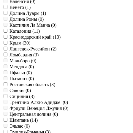
Валенсия (
0
)
Венето (
1
)
Долина Луары (
1
)
Долина Роны (
0
)
Кастилия Ла Манча (
0
)
Каталония (
11
)
Краснодарский край (
13
)
Крым (
30
)
Лангедок-Руссийон (
2
)
Ломбардия (
3
)
Мальборо (
0
)
Мендоса (
0
)
Пфальц (
0
)
Пьемонт (
0
)
Ростовская область (
3
)
Савойя (
0
)
Сицилия (
3
)
Трентино-Альто Адидже (
0
)
Фриули-Венеция-Джулия (
0
)
Центральная долина (
0
)
Шампань (
14
)
Эльзас (
0
)
Эмилия-Романья (
3
)