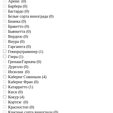
Арени (
0
)
Барбера (
0
)
Бастардо (
0
)
Белые сорта винограда (
0
)
Бианка (
0
)
Бракетто (
0
)
Бьянкетта (
0
)
Вердизо (
0
)
Виура (
0
)
Гарганега (
0
)
Гевюрцтраминер (
1
)
Глера (
1
)
Гренаш/Гарнача (
0
)
Дурелло (
0
)
Инзолия (
0
)
Каберне Совиньон (
4
)
Каберне Фран (
0
)
Катарратто (
1
)
Киси (
0
)
Кокур (
4
)
Кортезе (
0
)
Красностоп (
0
)
Красные сорта винограда (
0
)