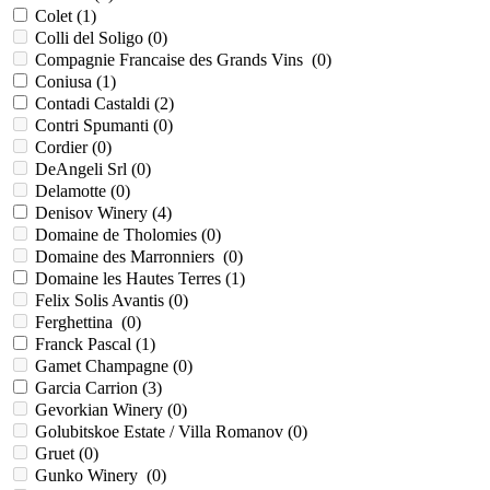
Colet (
1
)
Colli del Soligo (
0
)
Compagnie Francaise des Grands Vins (
0
)
Coniusa (
1
)
Contadi Castaldi (
2
)
Contri Spumanti (
0
)
Cordier (
0
)
DeAngeli Srl (
0
)
Delamotte (
0
)
Denisov Winery (
4
)
Domaine de Tholomies (
0
)
Domaine des Marronniers (
0
)
Domaine les Hautes Terres (
1
)
Felix Solis Avantis (
0
)
Ferghettina (
0
)
Franck Pascal (
1
)
Gamet Champagne (
0
)
Garcia Carrion (
3
)
Gevorkian Winery (
0
)
Golubitskoe Estate / Villa Romanov (
0
)
Gruet (
0
)
Gunko Winery (
0
)