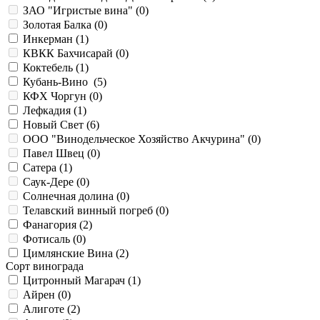
ЗАО "Игристые вина" (
0
)
Золотая Балка (
0
)
Инкерман (
1
)
КВКК Бахчисарай (
0
)
Коктебель (
1
)
Кубань-Вино (
5
)
КФХ Чоргун (
0
)
Лефкадия (
1
)
Новый Свет (
6
)
ООО "Винодельческое Хозяйство Акчурина" (
0
)
Павел Швец (
0
)
Сатера (
1
)
Саук-Дере (
0
)
Солнечная долина (
0
)
Телавский винный погреб (
0
)
Фанагория (
2
)
Фотисаль (
0
)
Цимлянские Вина (
2
)
Сорт винограда
Цитронный Магарач (
1
)
Айрен (
0
)
Алиготе (
2
)