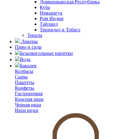
Доминиканская Республика
Куба
Никарагуа
Ром Индия
Тайланд
Тринидад и Тобаго
Текила
Ликеры
Пиво и сидр
Безалкогольные напитки
Вода
Бакалея
Колбасы
Сыры
Паштеты
Конфеты
Гастрономия
Красная икра
Черная икра
Икра щуки