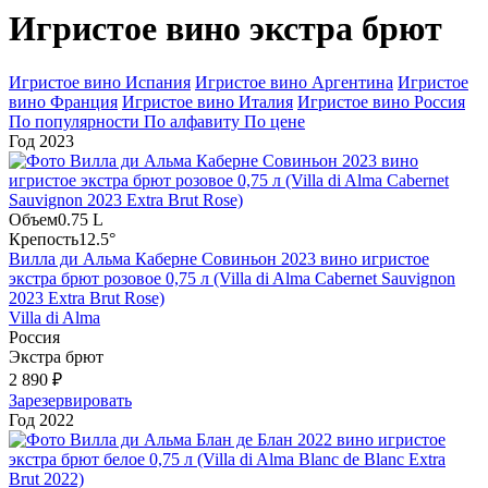
Игристое вино экстра брют
Игристое вино Испания
Игристое вино Аргентина
Игристое
вино Франция
Игристое вино Италия
Игристое вино Россия
По популярности
По алфавиту
По цене
Год
2023
Объем
0.75 L
Крепость
12.5°
Вилла ди Альма Каберне Совиньон 2023 вино игристое
экстра брют розовое 0,75 л (Villa di Alma Cabernet Sauvignon
2023 Extra Brut Rose)
Villa di Alma
Россия
Экстра брют
2 890 ₽
Зарезервировать
Год
2022