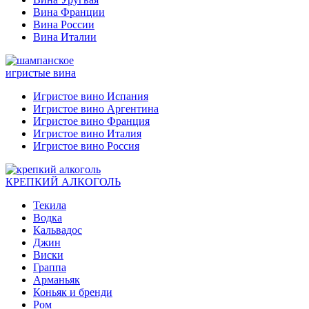
Вина Франции
Вина России
Вина Италии
игристые вина
Игристое вино Испания
Игристое вино Аргентина
Игристое вино Франция
Игристое вино Италия
Игристое вино Россия
КРЕПКИЙ АЛКОГОЛЬ
Текила
Водка
Кальвадос
Джин
Виски
Граппа
Арманьяк
Коньяк и бренди
Ром