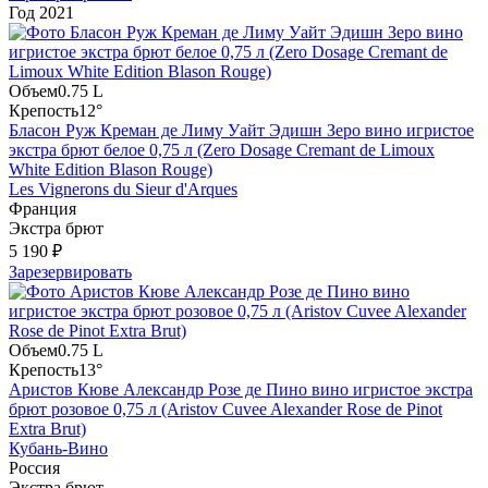
Год
2021
Объем
0.75 L
Крепость
12°
Бласон Руж Креман де Лиму Уайт Эдишн Зеро вино игристое
экстра брют белое 0,75 л (Zero Dosage Cremant de Limoux
White Edition Blason Rouge)
Les Vignerons du Sieur d'Arques
Франция
Экстра брют
5 190 ₽
Зарезервировать
Объем
0.75 L
Крепость
13°
Аристов Кюве Александр Розе де Пино вино игристое экстра
брют розовое 0,75 л (Aristov Cuvee Alexander Rose de Pinot
Extra Brut)
Кубань-Вино
Россия
Экстра брют