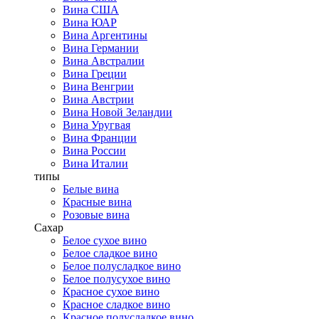
Вина США
Вина ЮАР
Вина Аргентины
Вина Германии
Вина Австралии
Вина Греции
Вина Венгрии
Вина Австрии
Вина Новой Зеландии
Вина Уругвая
Вина Франции
Вина России
Вина Италии
типы
Белые вина
Красные вина
Розовые вина
Сахар
Белое сухое вино
Белое сладкое вино
Белое полусладкое вино
Белое полусухое вино
Красное сухое вино
Красное сладкое вино
Красное полусладкое вино