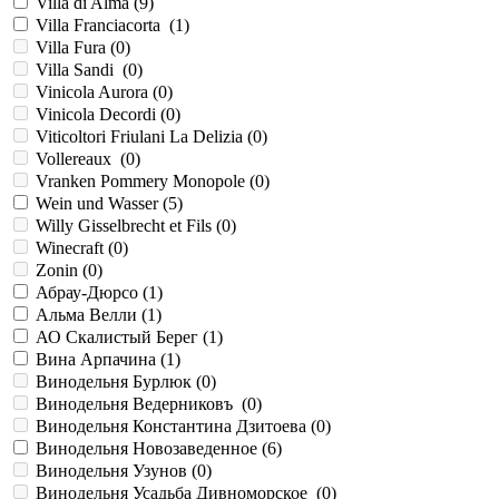
Villa di Alma (
9
)
Villa Franciacorta (
1
)
Villa Fura (
0
)
Villa Sandi (
0
)
Vinicola Aurora (
0
)
Vinicola Decordi (
0
)
Viticoltori Friulani La Delizia (
0
)
Vollereaux (
0
)
Vranken Pommery Monopole (
0
)
Wein und Wasser (
5
)
Willy Gisselbrecht et Fils (
0
)
Winecraft (
0
)
Zonin (
0
)
Абрау-Дюрсо (
1
)
Альма Велли (
1
)
АО Скалистый Берег (
1
)
Вина Арпачина (
1
)
Винодельня Бурлюк (
0
)
Винодельня Ведерниковъ (
0
)
Винодельня Константина Дзитоева (
0
)
Винодельня Новозаведенное (
6
)
Винодельня Узунов (
0
)
Винодельня Усадьба Дивноморское (
0
)