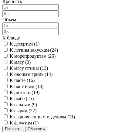
Крепость
Объем
К блюду
К десертам (
1
)
К легким закускам (
24
)
К морепродуктам (
26
)
К мясу (
0
)
К мясу птицы (
13
)
К овощам гриль (
14
)
К пасте (
16
)
К паштетам (
13
)
К ризотто (
19
)
К рыбе (
25
)
К салатам (
9
)
К сырам (
22
)
К сыровяленным изделиям (
11
)
К фруктам (
1
)
Показать
Сбросить