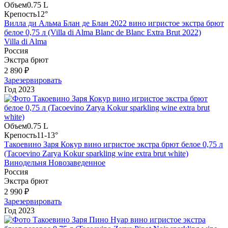
Объем
0.75 L
Крепость
12°
Вилла ди Альма Блан де Блан 2022 вино игристое экстра брют
белое 0,75 л (Villa di Alma Blanc de Blanc Extra Brut 2022)
Villa di Alma
Россия
Экстра брют
2 890 ₽
Зарезервировать
Год
2023
Объем
0.75 L
Крепость
11-13°
Такоевино Заря Кокур вино игристое экстра брют белое 0,75 л
(Tacoevino Zarya Kokur sparkling wine extra brut white)
Винодельня Новозаведенное
Россия
Экстра брют
2 990 ₽
Зарезервировать
Год
2023