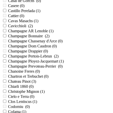
Casal de Gorchs (
0
)
Casere (
0
)
Castillo Perelada (
1
)
Cattier (
0
)
Cavas Masachs (
1
)
Cavicchioli (
2
)
Champagne AR Lenoble (
1
)
Champagne Bonnaire (
2
)
Champagne Chassenay d'Arce (
0
)
Champagne Dom Caudron (
0
)
Champagne Drappier (
0
)
Champagne Pertois-Lebrun (
2
)
Champagne Ployez-Jacquemart (
1
)
Champagne Prevoteau-Perrier (
0
)
Chanoine Freres (
0
)
Chartron et Trebuchet (
0
)
Chateau Pinot (
3
)
Chiarli 1860 (
0
)
Christophe Mignon (
1
)
Cielo e Terra (
0
)
Clos Lentiscus (
1
)
Codorniu (
0
)
Cofama (
1
)