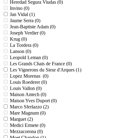
Heredad Segura Viudas (
0
)
Invino (
0
)
Jan Vidal (
1
)
Jaume Serra (
0
)
Jean-Baptiste Adam (
0
)
Joseph Verdier (
0
)
Krug (
0
)
La Tordera (
0
)
Lanson (
0
)
Leopold Leman (
0
)
Les Grands Chais de France (
0
)
Les Vignerons du Sieur d'Arques (
1
)
Lopez Morenas (
0
)
Louis Roederer (
0
)
Louis Vallon (
0
)
Maison Antech (
0
)
Maison Yves Duport (
0
)
Marco Sferlazzo (
2
)
Mare Magnum (
0
)
Marguet (
2
)
Medici Ermete (
0
)
Mezzacorona (
0
)
Moet Chandon (
1
)