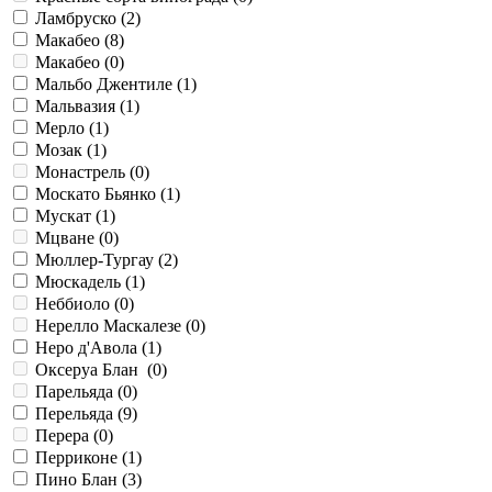
Ламбруско (
2
)
Макабео (
8
)
Макабео (
0
)
Мальбо Джентиле (
1
)
Мальвазия (
1
)
Мерло (
1
)
Мозак (
1
)
Монастрель (
0
)
Москато Бьянко (
1
)
Мускат (
1
)
Мцване (
0
)
Мюллер-Тургау (
2
)
Мюскадель (
1
)
Неббиоло (
0
)
Нерелло Маскалезе (
0
)
Неро д'Авола (
1
)
Оксеруа Блан (
0
)
Парельяда (
0
)
Перельяда (
9
)
Перера (
0
)
Перриконе (
1
)
Пино Блан (
3
)