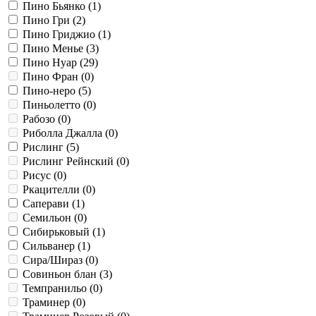
Пино Бьянко (
1
)
Пино Гри (
2
)
Пино Гриджио (
1
)
Пино Менье (
3
)
Пино Нуар (
29
)
Пино Фран (
0
)
Пино-неро (
5
)
Пиньолетто (
0
)
Рабозо (
0
)
Риболла Джалла (
0
)
Рислинг (
5
)
Рислинг Рейнский (
0
)
Рисус (
0
)
Ркацителли (
0
)
Саперави (
1
)
Семильон (
0
)
Сибирьковый (
1
)
Сильванер (
1
)
Сира/Шираз (
0
)
Совиньон блан (
3
)
Темпранильо (
0
)
Траминер (
0
)