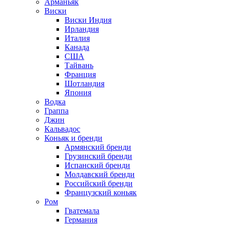
Арманьяк
Виски
Виски Индия
Ирландия
Италия
Канада
США
Тайвань
Франция
Шотландия
Япония
Водка
Граппа
Джин
Кальвадос
Коньяк и бренди
Армянский бренди
Грузинский бренди
Испанский бренди
Молдавский бренди
Российский бренди
Французский коньяк
Ром
Гватемала
Германия