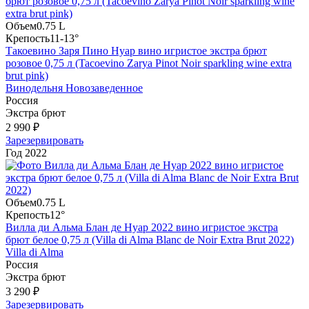
Объем
0.75 L
Крепость
11-13°
Такоевино Заря Пино Нуар вино игристое экстра брют
розовое 0,75 л (Tacoevino Zarya Pinot Noir sparkling wine extra
brut pink)
Винодельня Новозаведенное
Россия
Экстра брют
2 990 ₽
Зарезервировать
Год
2022
Объем
0.75 L
Крепость
12°
Вилла ди Альма Блан де Нуар 2022 вино игристое экстра
брют белое 0,75 л (Villa di Alma Blanc de Noir Extra Brut 2022)
Villa di Alma
Россия
Экстра брют
3 290 ₽
Зарезервировать