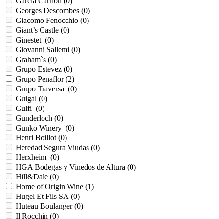
Garcia Carrion (
0
)
Georges Descombes (
0
)
Giacomo Fenocchio (
0
)
Giant’s Castle (
0
)
Ginestet (
0
)
Giovanni Sallemi (
0
)
Graham`s (
0
)
Grupo Estevez (
0
)
Grupo Penaflor (
2
)
Grupo Traversa (
0
)
Guigal (
0
)
Gulfi (
0
)
Gunderloch (
0
)
Gunko Winery (
0
)
Henri Boillot (
0
)
Heredad Segura Viudas (
0
)
Herxheim (
0
)
HGA Bodegas y Vinedos de Altura (
0
)
Hill&Dale (
0
)
Home of Origin Wine (
1
)
Hugel Et Fils SA (
0
)
Huteau Boulanger (
0
)
Il Rocchin (
0
)