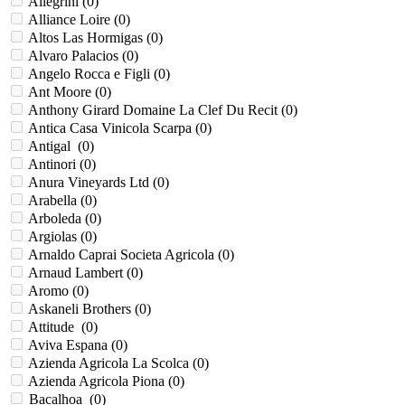
Allegrini (
0
)
Alliance Loire (
0
)
Altos Las Hormigas (
0
)
Alvaro Palacios (
0
)
Angelo Rocca е Figli (
0
)
Ant Moore (
0
)
Anthony Girard Domaine La Clef Du Recit (
0
)
Antica Casa Vinicola Scarpa (
0
)
Antigal (
0
)
Antinori (
0
)
Anura Vineyards Ltd (
0
)
Arabella (
0
)
Arboleda (
0
)
Argiolas (
0
)
Arnaldo Caprai Societa Agricola (
0
)
Arnaud Lambert (
0
)
Aromo (
0
)
Askaneli Brothers (
0
)
Attitude (
0
)
Aviva Espana (
0
)
Azienda Agricola La Scolca (
0
)
Azienda Agricola Piona (
0
)
Bacalhoa (
0
)