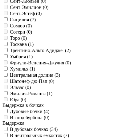
Сент-Жюльен (
0
)
Сент-Эмилион (
0
)
Сент-Эстеф (
0
)
Сицилия (
7
)
Сомюр (
0
)
Сотерн (
0
)
Торо (
0
)
Тоскана (
1
)
Трентино-Альто Адидже (
2
)
Умбрия (
1
)
Фриули-Венеция-Джулия (
0
)
Хумилья (
1
)
Центральная долина (
3
)
Шатонеф-дю-Пап (
0
)
Эльзас (
0
)
Эмилия-Романья (
1
)
Юра (
0
)
Выдержка в бочках
Дубовые бочки (
4
)
Из под бурбона (
0
)
Выдержка
В дубовых бочках (
34
)
В нейтральных емкостях (
7
)