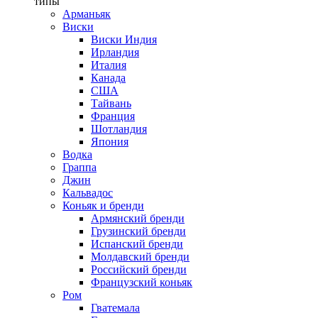
типы
Арманьяк
Виски
Виски Индия
Ирландия
Италия
Канада
США
Тайвань
Франция
Шотландия
Япония
Водка
Граппа
Джин
Кальвадос
Коньяк и бренди
Армянский бренди
Грузинский бренди
Испанский бренди
Молдавский бренди
Российский бренди
Французский коньяк
Ром
Гватемала