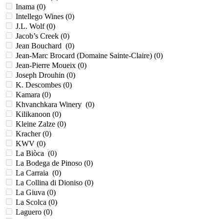
Inama (
0
)
Intellego Wines (
0
)
J.L. Wolf (
0
)
Jacob’s Creek (
0
)
Jean Bouchard (
0
)
Jean-Marc Brocard (Domaine Sainte-Claire) (
0
)
Jean-Pierre Moueix (
0
)
Joseph Drouhin (
0
)
K. Descombes (
0
)
Kamara (
0
)
Khvanchkara Winery (
0
)
Kilikanoon (
0
)
Kleine Zalze (
0
)
Kracher (
0
)
KWV (
0
)
La Biòca (
0
)
La Bodega de Pinoso (
0
)
La Carraia (
0
)
La Collina di Dioniso (
0
)
La Giuva (
0
)
La Scolca (
0
)
Laguero (
0
)