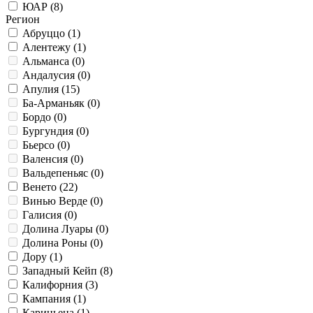
ЮАР (
8
)
Регион
Абруццо (
1
)
Алентежу (
1
)
Альманса (
0
)
Андалусия (
0
)
Апулия (
15
)
Ба-Арманьяк (
0
)
Бордо (
0
)
Бургундия (
0
)
Бьерсо (
0
)
Валенсия (
0
)
Вальдепеньяс (
0
)
Венето (
22
)
Винью Верде (
0
)
Галисия (
0
)
Долина Луары (
0
)
Долина Роны (
0
)
Дору (
1
)
Западный Кейп (
8
)
Калифорния (
3
)
Кампания (
1
)
Кариньена (
1
)