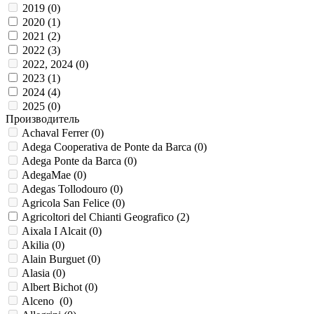
2019 (
0
)
2020 (
1
)
2021 (
2
)
2022 (
3
)
2022, 2024 (
0
)
2023 (
1
)
2024 (
4
)
2025 (
0
)
Производитель
Achaval Ferrer (
0
)
Adega Cooperativa de Ponte da Barca (
0
)
Adega Ponte da Barca (
0
)
AdegaMae (
0
)
Adegas Tollodouro (
0
)
Agricola San Felice (
0
)
Agricoltori del Chianti Geografico (
2
)
Aixala I Alcait (
0
)
Akilia (
0
)
Alain Burguet (
0
)
Alasia (
0
)
Albert Bichot (
0
)
Alceno (
0
)