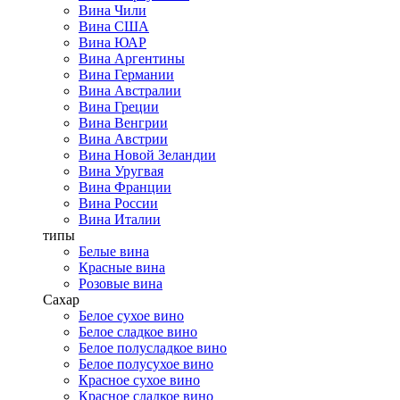
Вина Чили
Вина США
Вина ЮАР
Вина Аргентины
Вина Германии
Вина Австралии
Вина Греции
Вина Венгрии
Вина Австрии
Вина Новой Зеландии
Вина Уругвая
Вина Франции
Вина России
Вина Италии
типы
Белые вина
Красные вина
Розовые вина
Сахар
Белое сухое вино
Белое сладкое вино
Белое полусладкое вино
Белое полусухое вино
Красное сухое вино
Красное сладкое вино