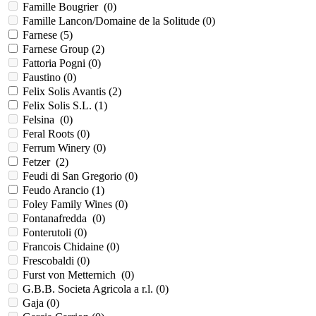
Famille Bougrier (
0
)
Famille Lancon/Domaine de la Solitude (
0
)
Farnese (
5
)
Farnese Group (
2
)
Fattoria Pogni (
0
)
Faustino (
0
)
Felix Solis Avantis (
2
)
Felix Solis S.L. (
1
)
Felsina (
0
)
Feral Roots (
0
)
Ferrum Winery (
0
)
Fetzer (
2
)
Feudi di San Gregorio (
0
)
Feudo Arancio (
1
)
Foley Family Wines (
0
)
Fontanafredda (
0
)
Fonterutoli (
0
)
Francois Chidaine (
0
)
Frescobaldi (
0
)
Furst von Metternich (
0
)
G.B.B. Societa Agricola a r.l. (
0
)
Gaja (
0
)