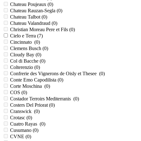
Chateau Poujeaux (
0
)
Chateau Rauzan-Segla (
0
)
Chateau Talbot (
0
)
Chateau Valandraud (
0
)
Christian Moreau Pere et Fils (
0
)
Cielo e Terra (
7
)
Cincinnato (
0
)
Clemens Busch (
0
)
Cloudy Bay (
0
)
Col di Bacche (
0
)
Colterenzio (
0
)
Confrerie des Vignerons de Oisly et Thesee (
0
)
Conte Emo Capodilista (
0
)
Corte Moschina (
0
)
COS (
0
)
Costador Terroirs Mediterranis (
0
)
Costers Del Priorat (
0
)
Cranswick (
0
)
Crotasc (
0
)
Cuatro Rayas (
0
)
Cusumano (
0
)
CVNE (
0
)