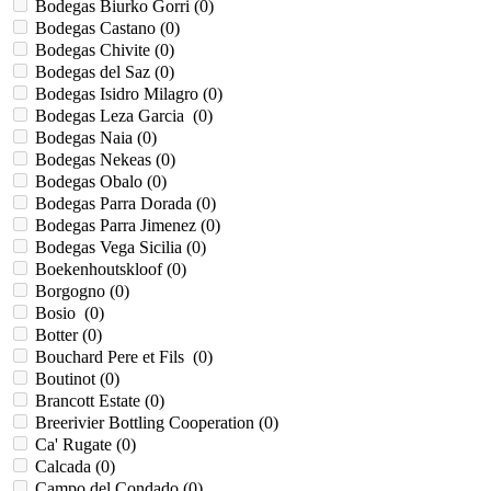
Bodegas Biurko Gorri (
0
)
Bodegas Castano (
0
)
Bodegas Chivite (
0
)
Bodegas del Saz (
0
)
Bodegas Isidro Milagro (
0
)
Bodegas Leza Garcia (
0
)
Bodegas Naia (
0
)
Bodegas Nekeas (
0
)
Bodegas Obalo (
0
)
Bodegas Parra Dorada (
0
)
Bodegas Parra Jimenez (
0
)
Bodegas Vega Sicilia (
0
)
Boekenhoutskloof (
0
)
Borgogno (
0
)
Bosio (
0
)
Botter (
0
)
Bouchard Pere et Fils (
0
)
Boutinot (
0
)
Brancott Estate (
0
)
Breerivier Bottling Cooperation (
0
)
Ca' Rugate (
0
)
Calcada (
0
)
Campo del Condado (
0
)