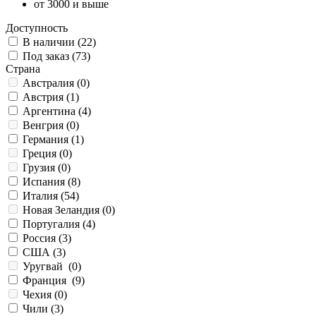
от 3000 и выше
Доступность
В наличии (
22
)
Под заказ (
73
)
Страна
Австралия (
0
)
Австрия (
1
)
Аргентина (
4
)
Венгрия (
0
)
Германия (
1
)
Греция (
0
)
Грузия (
0
)
Испания (
8
)
Италия (
54
)
Новая Зеландия (
0
)
Португалия (
4
)
Россия (
3
)
США (
3
)
Уругвай (
0
)
Франция (
9
)
Чехия (
0
)
Чили (
3
)