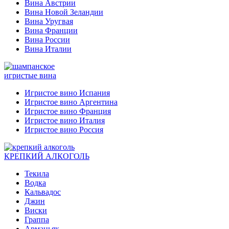
Вина Австрии
Вина Новой Зеландии
Вина Уругвая
Вина Франции
Вина России
Вина Италии
игристые вина
Игристое вино Испания
Игристое вино Аргентина
Игристое вино Франция
Игристое вино Италия
Игристое вино Россия
КРЕПКИЙ АЛКОГОЛЬ
Текила
Водка
Кальвадос
Джин
Виски
Граппа
Арманьяк