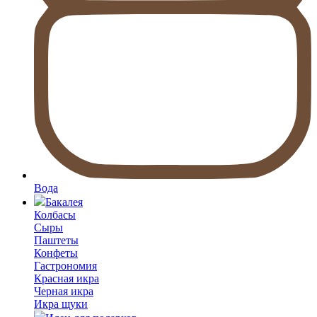
Вода
Бакалея
Колбасы
Сыры
Паштеты
Конфеты
Гастрономия
Красная икра
Черная икра
Икра щуки