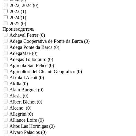
2022, 2024 (
0
)
2023 (
1
)
2024 (
1
)
2025 (
0
)
Производитель
Achaval Ferrer (
0
)
Adega Cooperativa de Ponte da Barca (
0
)
Adega Ponte da Barca (
0
)
AdegaMae (
0
)
Adegas Tollodouro (
0
)
Agricola San Felice (
0
)
Agricoltori del Chianti Geografico (
0
)
Aixala I Alcait (
0
)
Akilia (
0
)
Alain Burguet (
0
)
Alasia (
0
)
Albert Bichot (
0
)
Alceno (
0
)
Allegrini (
0
)
Alliance Loire (
0
)
Altos Las Hormigas (
0
)
Alvaro Palacios (
0
)