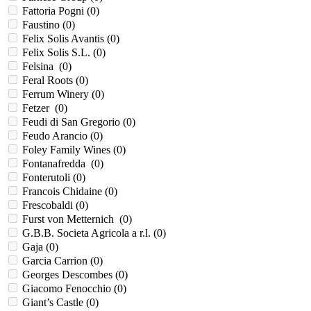
Fattoria Pogni (
0
)
Faustino (
0
)
Felix Solis Avantis (
0
)
Felix Solis S.L. (
0
)
Felsina (
0
)
Feral Roots (
0
)
Ferrum Winery (
0
)
Fetzer (
0
)
Feudi di San Gregorio (
0
)
Feudo Arancio (
0
)
Foley Family Wines (
0
)
Fontanafredda (
0
)
Fonterutoli (
0
)
Francois Chidaine (
0
)
Frescobaldi (
0
)
Furst von Metternich (
0
)
G.B.B. Societa Agricola a r.l. (
0
)
Gaja (
0
)
Garcia Carrion (
0
)
Georges Descombes (
0
)
Giacomo Fenocchio (
0
)
Giant’s Castle (
0
)