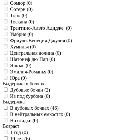
Сомюр (
0
)
Сотерн (
0
)
Торо (
0
)
Тоскана (
0
)
Трентино-Альто Адидже (
0
)
Умбрия (
0
)
Фриули-Венеция-Джулия (
0
)
Хумилья (
0
)
Центральная долина (
0
)
Шатонеф-дю-Пап (
0
)
Эльзас (
0
)
Эмилия-Романья (
0
)
Юра (
0
)
Выдержка в бочках
Дубовые бочки (
2
)
Из под бурбона (
0
)
Выдержка
В дубовых бочках (
46
)
В нейтральных емкостях (
0
)
На осадке (
0
)
Возраст
1 год (
0
)
10 лет (
6
)