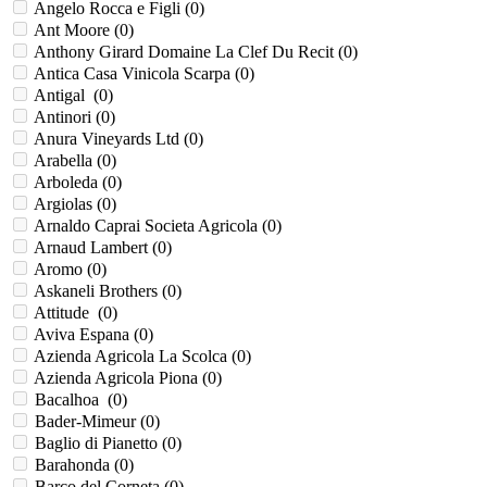
Angelo Rocca е Figli (
0
)
Ant Moore (
0
)
Anthony Girard Domaine La Clef Du Recit (
0
)
Antica Casa Vinicola Scarpa (
0
)
Antigal (
0
)
Antinori (
0
)
Anura Vineyards Ltd (
0
)
Arabella (
0
)
Arboleda (
0
)
Argiolas (
0
)
Arnaldo Caprai Societa Agricola (
0
)
Arnaud Lambert (
0
)
Aromo (
0
)
Askaneli Brothers (
0
)
Attitude (
0
)
Aviva Espana (
0
)
Azienda Agricola La Scolca (
0
)
Azienda Agricola Piona (
0
)
Bacalhoa (
0
)
Bader-Mimeur (
0
)
Baglio di Pianetto (
0
)
Barahonda (
0
)
Barco del Corneta (
0
)