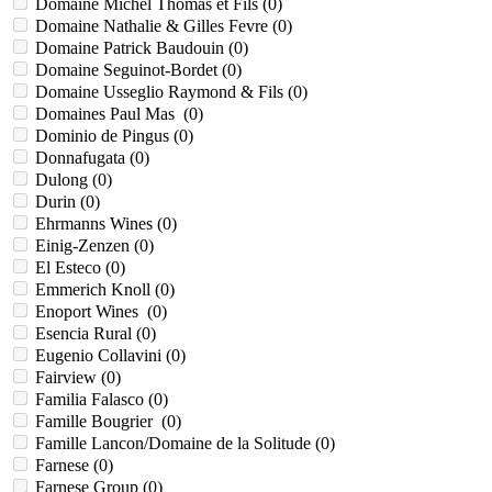
Domaine Michel Thomas et Fils (
0
)
Domaine Nathalie & Gilles Fevre (
0
)
Domaine Patrick Baudouin (
0
)
Domaine Seguinot-Bordet (
0
)
Domaine Usseglio Raymond & Fils (
0
)
Domaines Paul Mas (
0
)
Dominio de Pingus (
0
)
Donnafugata (
0
)
Dulong (
0
)
Durin (
0
)
Ehrmanns Wines (
0
)
Einig-Zenzen (
0
)
El Esteco (
0
)
Emmerich Knoll (
0
)
Enoport Wines (
0
)
Esencia Rural (
0
)
Eugenio Collavini (
0
)
Fairview (
0
)
Familia Falasco (
0
)
Famille Bougrier (
0
)
Famille Lancon/Domaine de la Solitude (
0
)
Farnese (
0
)
Farnese Group (
0
)