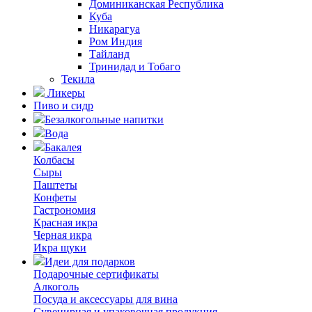
Доминиканская Республика
Куба
Никарагуа
Ром Индия
Тайланд
Тринидад и Тобаго
Текила
Ликеры
Пиво и сидр
Безалкогольные напитки
Вода
Бакалея
Колбасы
Сыры
Паштеты
Конфеты
Гастрономия
Красная икра
Черная икра
Икра щуки
Идеи для подарков
Подарочные сертификаты
Алкоголь
Посуда и аксессуары для вина
Сувенирная и упаковочная продукция