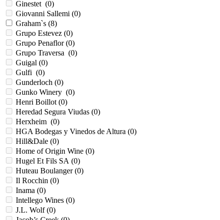
Ginestet (
0
)
Giovanni Sallemi (
0
)
Graham`s (
8
)
Grupo Estevez (
0
)
Grupo Penaflor (
0
)
Grupo Traversa (
0
)
Guigal (
0
)
Gulfi (
0
)
Gunderloch (
0
)
Gunko Winery (
0
)
Henri Boillot (
0
)
Heredad Segura Viudas (
0
)
Herxheim (
0
)
HGA Bodegas y Vinedos de Altura (
0
)
Hill&Dale (
0
)
Home of Origin Wine (
0
)
Hugel Et Fils SA (
0
)
Huteau Boulanger (
0
)
Il Rocchin (
0
)
Inama (
0
)
Intellego Wines (
0
)
J.L. Wolf (
0
)
Jacob’s Creek (
0
)