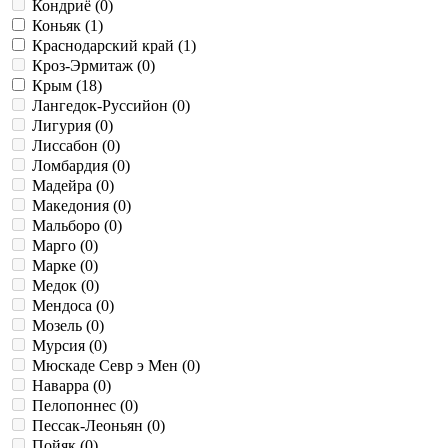
Кондриё (
0
)
Коньяк (
1
)
Краснодарский край (
1
)
Кроз-Эрмитаж (
0
)
Крым (
18
)
Лангедок-Руссийон (
0
)
Лигурия (
0
)
Лиссабон (
0
)
Ломбардия (
0
)
Мадейра (
0
)
Македония (
0
)
Мальборо (
0
)
Марго (
0
)
Марке (
0
)
Медок (
0
)
Мендоса (
0
)
Мозель (
0
)
Мурсия (
0
)
Мюскаде Севр э Мен (
0
)
Наварра (
0
)
Пелопоннес (
0
)
Пессак-Леоньян (
0
)
Пойяк (
0
)