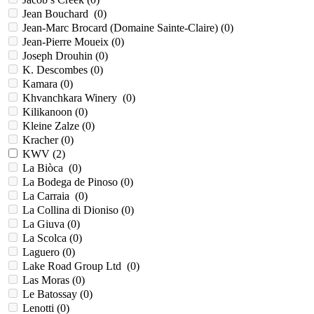
Jean Bouchard (
0
)
Jean-Marc Brocard (Domaine Sainte-Claire) (
0
)
Jean-Pierre Moueix (
0
)
Joseph Drouhin (
0
)
K. Descombes (
0
)
Kamara (
0
)
Khvanchkara Winery (
0
)
Kilikanoon (
0
)
Kleine Zalze (
0
)
Kracher (
0
)
KWV (
2
)
La Biòca (
0
)
La Bodega de Pinoso (
0
)
La Carraia (
0
)
La Collina di Dioniso (
0
)
La Giuva (
0
)
La Scolca (
0
)
Laguero (
0
)
Lake Road Group Ltd (
0
)
Las Моras (
0
)
Le Batossay (
0
)
Lenotti (
0
)