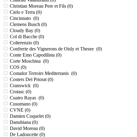
Christian Moreau Pere et Fils (
0
)
Cielo e Terra (
0
)
Cincinnato (
0
)
Clemens Busch (
0
)
Cloudy Bay (
0
)
Col di Bacche (
0
)
Colterenzio (
0
)
Confrerie des Vignerons de Oisly et Thesee (
0
)
Conte Emo Capodilista (
0
)
Corte Moschina (
0
)
COS (
0
)
Costador Terroirs Mediterranis (
0
)
Costers Del Priorat (
0
)
Cranswick (
0
)
Crotasc (
0
)
Cuatro Rayas (
0
)
Cusumano (
0
)
CVNE (
0
)
Damien Coquelet (
0
)
Danubiana (
0
)
David Moreau (
0
)
De Ladoucette (
0
)