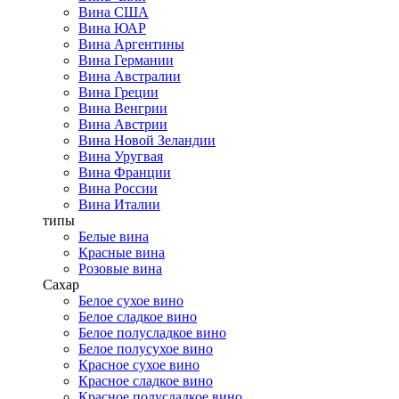
Вина США
Вина ЮАР
Вина Аргентины
Вина Германии
Вина Австралии
Вина Греции
Вина Венгрии
Вина Австрии
Вина Новой Зеландии
Вина Уругвая
Вина Франции
Вина России
Вина Италии
типы
Белые вина
Красные вина
Розовые вина
Сахар
Белое сухое вино
Белое сладкое вино
Белое полусладкое вино
Белое полусухое вино
Красное сухое вино
Красное сладкое вино
Красное полусладкое вино