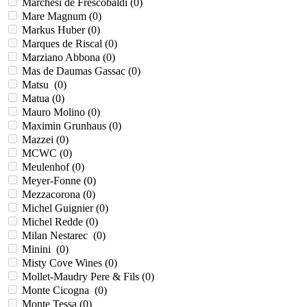
Marchesi de Frescobaldi (
0
)
Mare Magnum (
0
)
Markus Huber (
0
)
Marques de Riscal (
0
)
Marziano Abbona (
0
)
Mas de Daumas Gassac (
0
)
Matsu (
0
)
Matua (
0
)
Mauro Molino (
0
)
Maximin Grunhaus (
0
)
Mazzei (
0
)
MCWC (
0
)
Meulenhof (
0
)
Meyer-Fonne (
0
)
Mezzacorona (
0
)
Michel Guignier (
0
)
Michel Redde (
0
)
Milan Nestarec (
0
)
Minini (
0
)
Misty Cove Wines (
0
)
Mollet-Maudry Pere & Fils (
0
)
Monte Cicogna (
0
)
Monte Tessa (
0
)