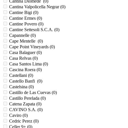
Cantina Diomede (
0
)
Cantina Valpolicella Negrar (
0
)
Cantine Bigi (
0
)
Cantine Ermes (
0
)
Cantine Povero (
0
)
Cantine Settesoli S.C.A. (
0
)
Capannelle (
0
)
Cape Mentelle (
0
)
Cape Point Vineyards (
0
)
Casa Balaguer (
0
)
Casa Relvas (
0
)
Casa Santos Lima (
0
)
Cascina Roera (
0
)
Castellani (
0
)
Castello Banfi (
0
)
Castelsina (
0
)
Castillo de Las Cuevas (
0
)
Castillo Perelada (
0
)
Catena Zapata (
0
)
CAVINO S.A. (
0
)
Caviro (
0
)
Cedric Perez (
0
)
Celler 9+ (
0
)