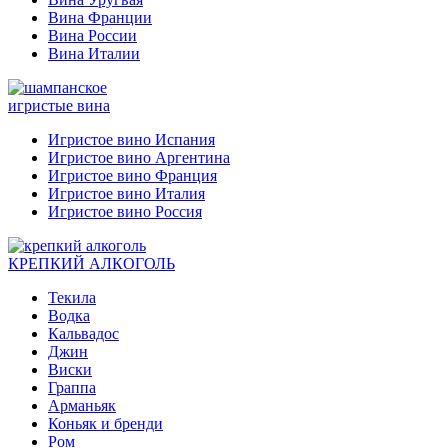
Вина Франции
Вина России
Вина Италии
игристые вина
Игристое вино Испания
Игристое вино Аргентина
Игристое вино Франция
Игристое вино Италия
Игристое вино Россия
КРЕПКИЙ АЛКОГОЛЬ
Текила
Водка
Кальвадос
Джин
Виски
Граппа
Арманьяк
Коньяк и бренди
Ром