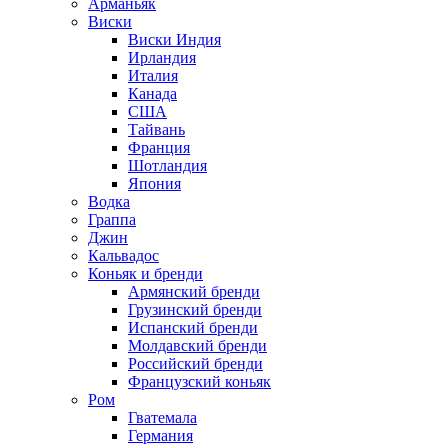
Арманьяк
Виски
Виски Индия
Ирландия
Италия
Канада
США
Тайвань
Франция
Шотландия
Япония
Водка
Граппа
Джин
Кальвадос
Коньяк и бренди
Армянский бренди
Грузинский бренди
Испанский бренди
Молдавский бренди
Российский бренди
Французский коньяк
Ром
Гватемала
Германия