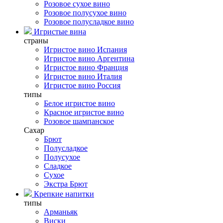
Розовое сухое вино
Розовое полусухое вино
Розовое полусладкое вино
Игристые вина
страны
Игристое вино Испания
Игристое вино Аргентина
Игристое вино Франция
Игристое вино Италия
Игристое вино Россия
типы
Белое игристое вино
Красное игристое вино
Розовое шампанское
Сахар
Брют
Полусладкое
Полусухое
Сладкое
Сухое
Экстра Брют
Крепкие напитки
типы
Арманьяк
Виски