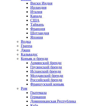
Виски Индия
Ирландия
Италия
Канада
США
Тайвань
Франция
Шотландия
Япония
Водка
Граппа
Джин
Кальвадос
Коньяк и бренди
Армянский бренди
Грузинский бренди
Испанский бренди
Молдавский бренди
Российский бренди
Французский коньяк
Ром
Гватемала
Германия
Доминиканская Республика
Куба