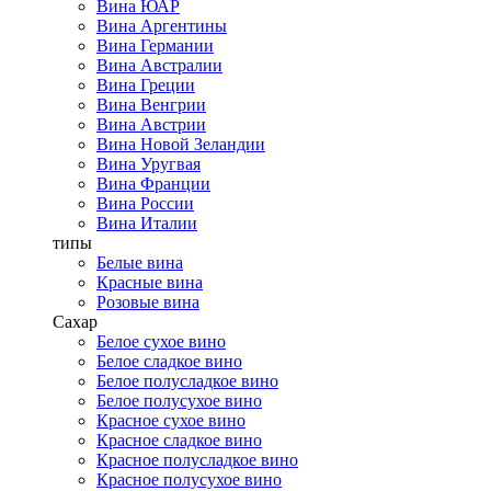
Вина ЮАР
Вина Аргентины
Вина Германии
Вина Австралии
Вина Греции
Вина Венгрии
Вина Австрии
Вина Новой Зеландии
Вина Уругвая
Вина Франции
Вина России
Вина Италии
типы
Белые вина
Красные вина
Розовые вина
Сахар
Белое сухое вино
Белое сладкое вино
Белое полусладкое вино
Белое полусухое вино
Красное сухое вино
Красное сладкое вино
Красное полусладкое вино
Красное полусухое вино