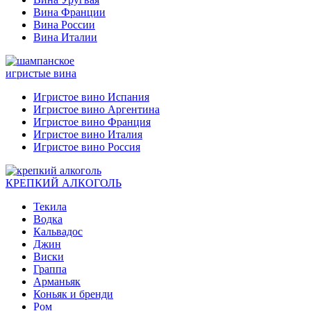
Вина Франции
Вина России
Вина Италии
игристые вина
Игристое вино Испания
Игристое вино Аргентина
Игристое вино Франция
Игристое вино Италия
Игристое вино Россия
КРЕПКИЙ АЛКОГОЛЬ
Текила
Водка
Кальвадос
Джин
Виски
Граппа
Арманьяк
Коньяк и бренди
Ром