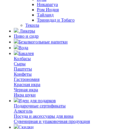
Никарагуа
Ром Индия
Тайланд
Тринидад и Тобаго
Текила
Ликеры
Пиво и сидр
Безалкогольные напитки
Вода
Бакалея
Колбасы
Сыры
Паштеты
Конфеты
Гастрономия
Красная икра
Черная икра
Икра щуки
Идеи для подарков
Подарочные сертификаты
Алкоголь
Посуда и аксессуары для вина
Сувенирная и упаковочная продукция
Скидки