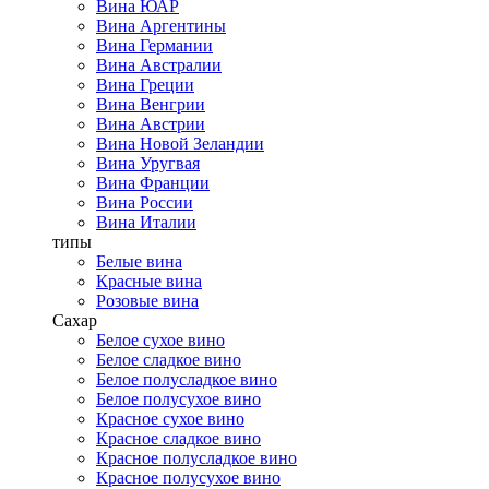
Вина ЮАР
Вина Аргентины
Вина Германии
Вина Австралии
Вина Греции
Вина Венгрии
Вина Австрии
Вина Новой Зеландии
Вина Уругвая
Вина Франции
Вина России
Вина Италии
типы
Белые вина
Красные вина
Розовые вина
Сахар
Белое сухое вино
Белое сладкое вино
Белое полусладкое вино
Белое полусухое вино
Красное сухое вино
Красное сладкое вино
Красное полусладкое вино
Красное полусухое вино