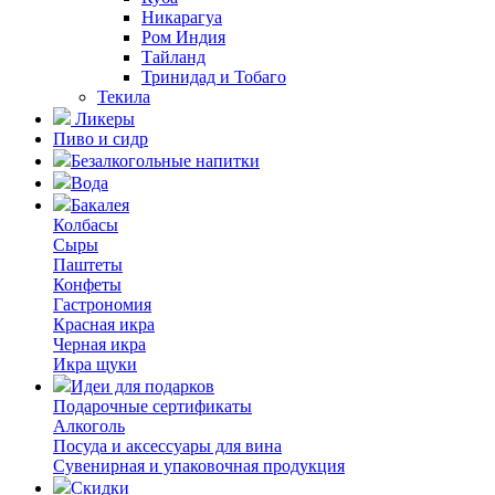
Никарагуа
Ром Индия
Тайланд
Тринидад и Тобаго
Текила
Ликеры
Пиво и сидр
Безалкогольные напитки
Вода
Бакалея
Колбасы
Сыры
Паштеты
Конфеты
Гастрономия
Красная икра
Черная икра
Икра щуки
Идеи для подарков
Подарочные сертификаты
Алкоголь
Посуда и аксессуары для вина
Сувенирная и упаковочная продукция
Скидки