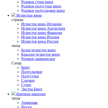
Розовое сухое вино
Розовое полусухое вино
Розовое полусладкое вино
Игристые вина
страны
Игристое вино Испания
Игристое вино Аргентина
Игристое вино Франция
Игристое вино Италия
Игристое вино Россия
типы
Белое игристое вино
Красное игристое вино
Розовое шампанское
Сахар
Брют
Полусладкое
Полусухое
Сладкое
Сухое
Экстра Брют
Крепкие напитки
типы
Арманьяк
Виски