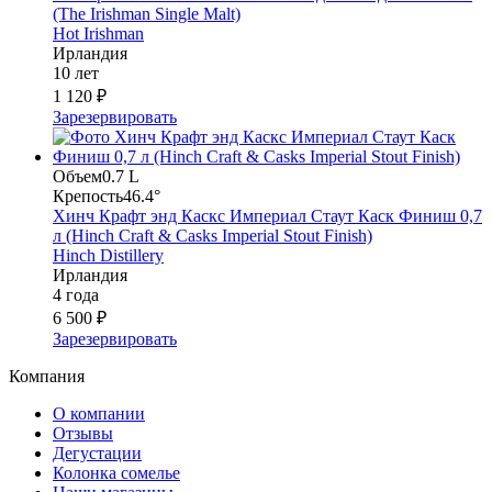
(The Irishman Single Malt)
Hot Irishman
Ирландия
10 лет
1 120 ₽
Зарезервировать
Объем
0.7 L
Крепость
46.4°
Хинч Крафт энд Каскс Империал Стаут Каск Финиш 0,7
л (Hinch Craft & Casks Imperial Stout Finish)
Hinch Distillery
Ирландия
4 года
6 500 ₽
Зарезервировать
Компания
О компании
Отзывы
Дегустации
Колонка сомелье