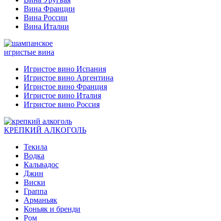
Вина Франции
Вина России
Вина Италии
игристые вина
Игристое вино Испания
Игристое вино Аргентина
Игристое вино Франция
Игристое вино Италия
Игристое вино Россия
КРЕПКИЙ АЛКОГОЛЬ
Текила
Водка
Кальвадос
Джин
Виски
Граппа
Арманьяк
Коньяк и бренди
Ром