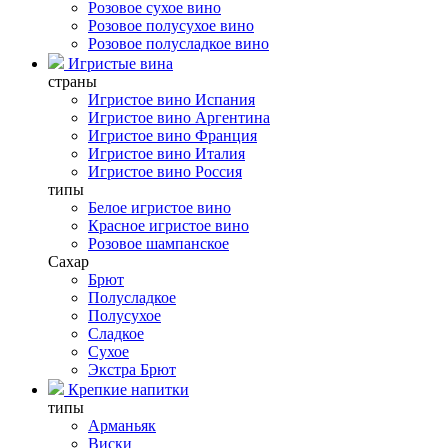
Розовое сухое вино
Розовое полусухое вино
Розовое полусладкое вино
Игристые вина
страны
Игристое вино Испания
Игристое вино Аргентина
Игристое вино Франция
Игристое вино Италия
Игристое вино Россия
типы
Белое игристое вино
Красное игристое вино
Розовое шампанское
Сахар
Брют
Полусладкое
Полусухое
Сладкое
Сухое
Экстра Брют
Крепкие напитки
типы
Арманьяк
Виски