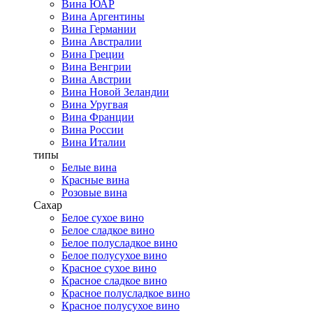
Вина ЮАР
Вина Аргентины
Вина Германии
Вина Австралии
Вина Греции
Вина Венгрии
Вина Австрии
Вина Новой Зеландии
Вина Уругвая
Вина Франции
Вина России
Вина Италии
типы
Белые вина
Красные вина
Розовые вина
Сахар
Белое сухое вино
Белое сладкое вино
Белое полусладкое вино
Белое полусухое вино
Красное сухое вино
Красное сладкое вино
Красное полусладкое вино
Красное полусухое вино