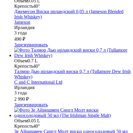
Объем
0.05 L
Крепость
40°
Джемесон Виски ирландский 0,05 л (Jameson Blended
Irish Whiskey)
Jameson
Ирландия
3 года
490 ₽
Зарезервировать
Объем
0.7 L
Крепость
40°
Талмор Дью ирландский виски 0,7 л (Tullamore Dew Irish
Whiskey)
C and C International Ltd
Ирландия
3 года
2 990 ₽
Зарезервировать
Объем
0.05 L
Крепость
40°
Зе Айришмен Сингл Молт виски односолодовый 50 мл