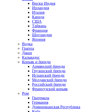
Виски Индия
Ирландия
Италия
Канада
США
Тайвань
Франция
Шотландия
Япония
Водка
Граппа
Джин
Кальвадос
Коньяк и бренди
Армянский бренди
Грузинский бренди
Испанский бренди
Молдавский бренди
Российский бренди
Французский коньяк
Ром
Гватемала
Германия
Доминиканская Республика
Куба