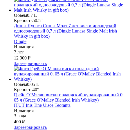
Объем
0.7 L
Крепость
50.5°
Дингл Лунаса Сингл Молт 7 лет виски ирландский
односолодовый 0,7 л (Dingle Lunasa Single Malt Irish
Whisky in gift box)
Dingle
Ирландия
7 лет
12 900 ₽
Зарезервировать
Объем
0.05 L
Крепость
40°
Грейс О`Мэлли виски ирландский купажированный 0,
05 л (Grace O'Malley Blended Irish Whiskey)
ITUT Inis Tine Uisce Teoranta
Ирландия
3 года
400 ₽
Зарезервировать