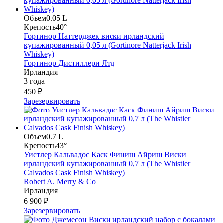
Объем
0.05 L
Крепость
40°
Гортинор Наттерджек виски ирландский
купажированный 0,05 л (Gortinore Natterjack Irish
Whiskey)
Гортинор Дистиллери Лтд
Ирландия
3 года
450 ₽
Зарезервировать
Объем
0.7 L
Крепость
43°
Уистлер Кальвадос Каск Финиш Айриш Виски
ирландский купажированный 0,7 л (The Whistler
Calvados Cask Finish Whiskey)
Robert A. Merry & Co
Ирландия
6 900 ₽
Зарезервировать