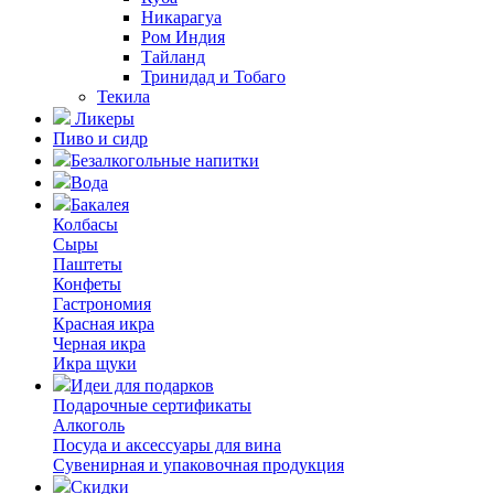
Никарагуа
Ром Индия
Тайланд
Тринидад и Тобаго
Текила
Ликеры
Пиво и сидр
Безалкогольные напитки
Вода
Бакалея
Колбасы
Сыры
Паштеты
Конфеты
Гастрономия
Красная икра
Черная икра
Икра щуки
Идеи для подарков
Подарочные сертификаты
Алкоголь
Посуда и аксессуары для вина
Сувенирная и упаковочная продукция
Скидки