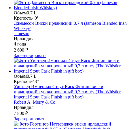
Объем
0.7 L
Крепость
40°
Джемесон Виски ирландский 0,7 л (Jameson Blended Irish
Whiskey)
Jameson
Ирландия
4 года
2 690 ₽
Зарезервировать
Объем
0.7 L
Крепость
43°
Уистлер Империал Стаут Каск Финиш виски
ирландский купажированный 0,7 л в п\у (The Whistler
Imperial Stout Cask Finish in gift box)
Robert A. Merry & Co
Ирландия
7 800 ₽
Зарезервировать