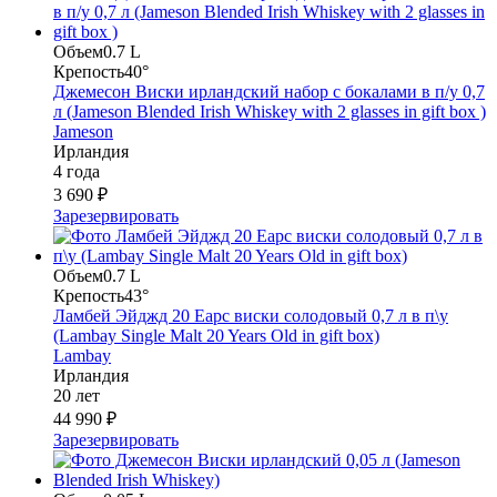
Объем
0.7 L
Крепость
40°
Джемесон Виски ирландский набор с бокалами в п/у 0,7
л (Jameson Blended Irish Whiskey with 2 glasses in gift box )
Jameson
Ирландия
4 года
3 690 ₽
Зарезервировать
Объем
0.7 L
Крепость
43°
Ламбей Эйджд 20 Еарс виски солодовый 0,7 л в п\у
(Lambay Single Malt 20 Years Old in gift box)
Lambay
Ирландия
20 лет
44 990 ₽
Зарезервировать