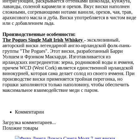
интригующий, раскрывается оттенками шоколада, кунжута,
лаванды, соленой карамели и орехов. Вкус виски наполнен
сложными, согревающими нотами ванили, орехов, чая, трав,
арахисового масла и дуба. Виски употребляется в чистом виде
или с добавлением льда.
Производственные особенности:
The Pogues
Single Malt Irish Whiskey
-
эксклюзивный,
авторский виски легендарной англо-ирландской фолк-панк-
группы "The Pogues". Этот виски, разработанный Барри
Уолшем и Фрэнком Макхарди. Изготавливается из
ирландских ингредиентов: зерна, родниковой воды и ячменя,
причем WCD (West Cork) является единственной ирландской
винокурней, которая сама делает солод из своего ячменя. При
производстве виски применяется тройная перегонка, но
горшки заполняются только наполовину, чтобы обеспечить
максимальное взаимодействие меди с паром.
Комментарии
Загрузка комментариев...
Похожие товары