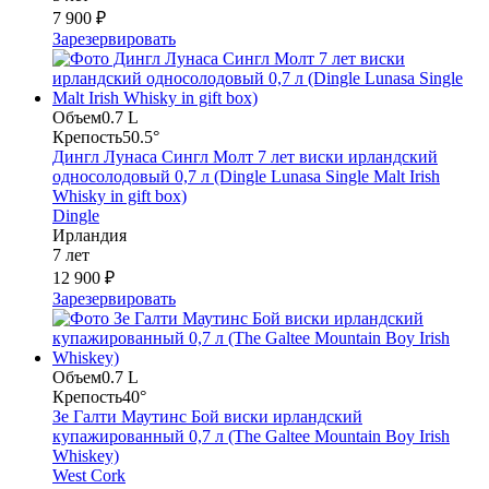
7 900 ₽
Зарезервировать
Объем
0.7 L
Крепость
50.5°
Дингл Лунаса Сингл Молт 7 лет виски ирландский
односолодовый 0,7 л (Dingle Lunasa Single Malt Irish
Whisky in gift box)
Dingle
Ирландия
7 лет
12 900 ₽
Зарезервировать
Объем
0.7 L
Крепость
40°
Зе Галти Маутинс Бой виски ирландский
купажированный 0,7 л (The Galtee Mountain Boy Irish
Whiskey)
West Cork