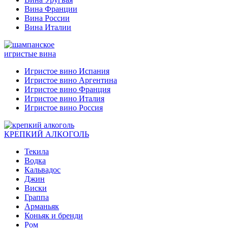
Вина Франции
Вина России
Вина Италии
игристые вина
Игристое вино Испания
Игристое вино Аргентина
Игристое вино Франция
Игристое вино Италия
Игристое вино Россия
КРЕПКИЙ АЛКОГОЛЬ
Текила
Водка
Кальвадос
Джин
Виски
Граппа
Арманьяк
Коньяк и бренди
Ром