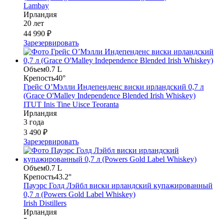
Lambay
Ирландия
20 лет
44 990 ₽
Зарезервировать
Объем
0.7 L
Крепость
40°
Грейс О’Мэлли Индепенденс виски ирландский 0,7 л
(Grace O'Malley Independence Blended Irish Whiskey)
ITUT Inis Tine Uisce Teoranta
Ирландия
3 года
3 490 ₽
Зарезервировать
Объем
0.7 L
Крепость
43.2°
Пауэрс Голд Лэйбл виски ирландский купажированный
0,7 л (Powers Gold Label Whiskey)
Irish Distillers
Ирландия