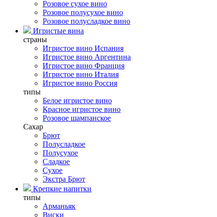
Розовое сухое вино
Розовое полусухое вино
Розовое полусладкое вино
Игристые вина
страны
Игристое вино Испания
Игристое вино Аргентина
Игристое вино Франция
Игристое вино Италия
Игристое вино Россия
типы
Белое игристое вино
Красное игристое вино
Розовое шампанское
Сахар
Брют
Полусладкое
Полусухое
Сладкое
Сухое
Экстра Брют
Крепкие напитки
типы
Арманьяк
Виски