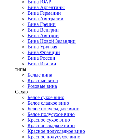
Вина ЮАР
Вина Аргентины
Вина Германии
Вина Австралии
Вина Греции
Вина Венгрии
Вина Австрии
Вина Новой Зеландии
Вина Уругвая
Вина Франции
Вина России
Вина Италии
типы
Белые вина
Красные вина
Розовые вина
Сахар
Белое сухое вино
Белое сладкое вино
Белое полусладкое вино
Белое полусухое вино
Красное сухое вино
Красное сладкое вино
Красное полусладкое вино
Красное полусухое вино