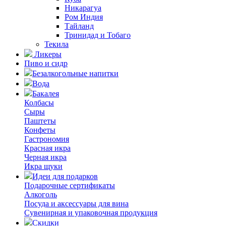
Никарагуа
Ром Индия
Тайланд
Тринидад и Тобаго
Текила
Ликеры
Пиво и сидр
Безалкогольные напитки
Вода
Бакалея
Колбасы
Сыры
Паштеты
Конфеты
Гастрономия
Красная икра
Черная икра
Икра щуки
Идеи для подарков
Подарочные сертификаты
Алкоголь
Посуда и аксессуары для вина
Сувенирная и упаковочная продукция
Скидки