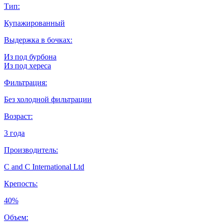
Тип:
Купажированный
Выдержка в бочках:
Из под бурбона
Из под хереса
Фильтрация:
Без холодной фильтрации
Возраст:
3 года
Производитель:
C and C International Ltd
Крепость:
40%
Объем: