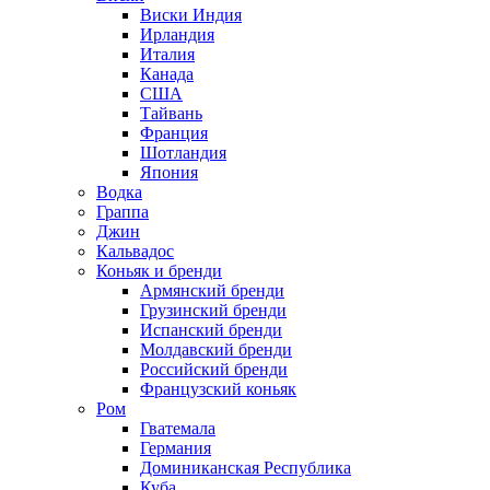
Виски Индия
Ирландия
Италия
Канада
США
Тайвань
Франция
Шотландия
Япония
Водка
Граппа
Джин
Кальвадос
Коньяк и бренди
Армянский бренди
Грузинский бренди
Испанский бренди
Молдавский бренди
Российский бренди
Французский коньяк
Ром
Гватемала
Германия
Доминиканская Республика
Куба