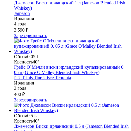
Джемесон Виски ирландский 1 л (Jameson Blended Irish
Whiskey)
Jameson
Ирландия
4 года
3 590 ₽
Зарезервировать
Объем
0.05 L
Крепость
40°
Грейс О`Мэлли виски ирландский купажированный 0,
05 л (Grace O'Malley Blended Irish Whiskey)
ITUT Inis Tine Uisce Teoranta
Ирландия
3 года
400 ₽
Зарезервировать
Объем
0.5 L
Крепость
40°
Джемесон Виски ирландский 0,5 л (Jameson Blended Irish