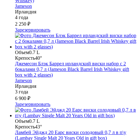
Whiskey)
Jameson
Ирландия
4 года
2 250 ₽
Зарезервировать
Объем
0.7 L
Крепость
40°
Джемесон Блэк Баррел ирландский виски набор с 2
бокалами 0,7 л (Jameson Black Barrel Irish Whiskey gift
box with 2 glasses)
Jameson
Ирландия
3 года
6 900 ₽
Зарезервировать
Объем
0.7 L
Крепость
43°
Ламбей Эйджд 20 Еарс виски солодовый 0,7 л в п\у
(Lambay Single Malt 20 Years Old in gift box)