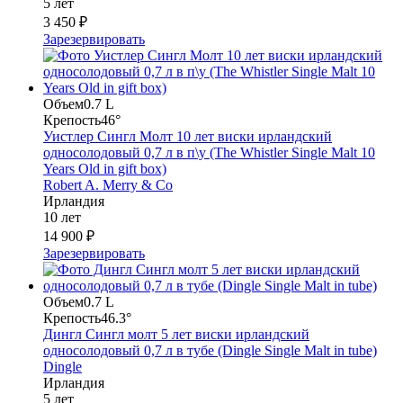
5 лет
3 450 ₽
Зарезервировать
Объем
0.7 L
Крепость
46°
Уистлер Сингл Молт 10 лет виски ирландский
односолодовый 0,7 л в п\у (The Whistler Single Malt 10
Years Old in gift box)
Robert A. Merry & Co
Ирландия
10 лет
14 900 ₽
Зарезервировать
Объем
0.7 L
Крепость
46.3°
Дингл Сингл молт 5 лет виски ирландский
односолодовый 0,7 л в тубе (Dingle Single Malt in tube)
Dingle
Ирландия
5 лет