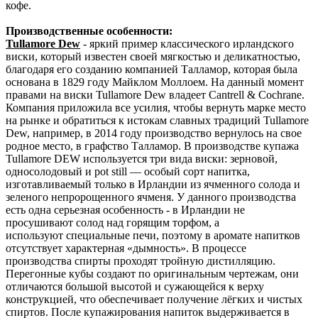
кофе.
Производственные особенности:
Tullamore Dew
- яркий пример классического ирландского
виски, который известен своей мягкостью и деликатностью,
благодаря его созданию компанией Талламор, которая была
основана в 1829 году Майклом Моллоем. На данный момент
правами на виски Tullamore Dew владеет Cantrell & Cochrane.
Компания приложила все усилия, чтобы вернуть марке место
на рынке и обратиться к истокам славных традиций Tullamore
Dew, например, в 2014 году производство вернулось на свое
родное место, в графство Талламор. В производстве купажа
Tullamore DEW используется три вида виски: зерновой,
односолодовый и pot still — особый сорт напитка,
изготавливаемый только в Ирландии из ячменного солода и
зеленого непророщенного ячменя. У данного производства
есть одна серьезная особенность - в Ирландии не
просушивают солод над горящим торфом, а
используют специальные печи, поэтому в аромате напитков
отсутствует характерная «дымность». В процессе
производства спирты проходят тройную дистилляцию.
Перегонные кубы создают по оригинальным чертежам, они
отличаются большой высотой и сужающейся к верху
конструкцией, что обеспечивает получение лёгких и чистых
спиртов. После купажирования напиток выдерживается в