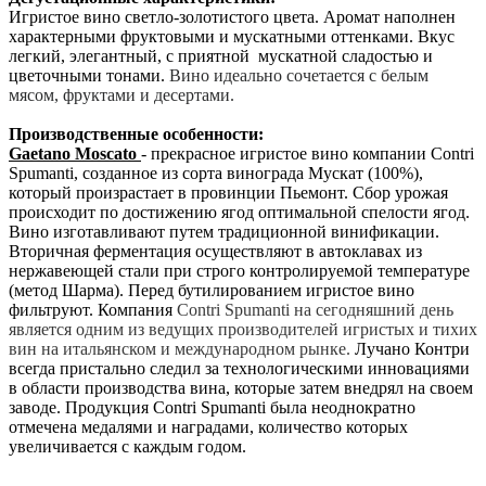
Игристое вино светло-золотистого цвета. Аромат наполнен
характерными фруктовыми и мускатными оттенками. Вкус
легкий, элегантный, с приятной мускатной сладостью и
цветочными тонами.
Вино идеально сочетается с белым
мясом, фруктами и десертами.
Производственные особенности:
Gaetano Moscato
- прекрасное игристое вино компании Contri
Spumanti, созданное из сорта винограда Мускат (100%),
который произрастает в провинции Пьемонт. Сбор урожая
происходит по достижению ягод оптимальной спелости ягод.
Вино изготавливают путем традиционной винификации.
Вторичная ферментация осуществляют в автоклавах из
нержавеющей стали при строго контролируемой температуре
(метод Шарма). Перед бутилированием игристое вино
фильтруют. Компания
Contri Spumanti на сегодняшний день
является одним из ведущих производителей игристых и тихих
вин на итальянском и международном рынке.
Лучано Контри
всегда пристально следил за технологическими инновациями
в области производства вина, которые затем внедрял на своем
заводе. Продукция Contri Spumanti была неоднократно
отмечена медалями и наградами, количество которых
увеличивается с каждым годом.