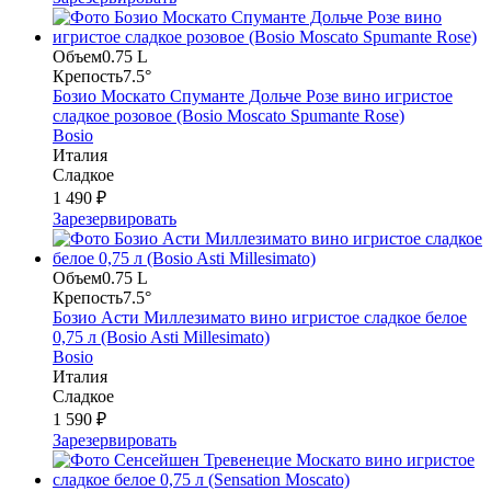
Объем
0.75 L
Крепость
7.5°
Бозио Москато Спуманте Дольче Розе вино игристое
сладкое розовое (Bosio Moscato Spumante Rose)
Bosio
Италия
Сладкое
1 490 ₽
Зарезервировать
Объем
0.75 L
Крепость
7.5°
Бозио Асти Миллезимато вино игристое сладкое белое
0,75 л (Bosio Asti Millesimato)
Bosio
Италия
Сладкое
1 590 ₽
Зарезервировать