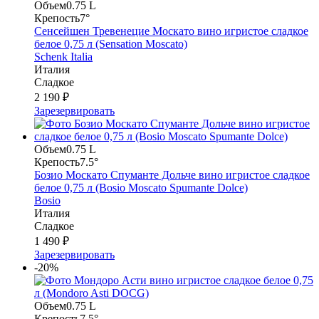
Объем
0.75 L
Крепость
7°
Сенсейшен Тревенецие Москато вино игристое сладкое
белое 0,75 л (Sensation Moscato)
Schenk Italia
Италия
Сладкое
2 190 ₽
Зарезервировать
Объем
0.75 L
Крепость
7.5°
Бозио Москато Спуманте Дольче вино игристое сладкое
белое 0,75 л (Bosio Moscato Spumante Dolce)
Bosio
Италия
Сладкое
1 490 ₽
Зарезервировать
-20%
Объем
0.75 L
Крепость
7.5°