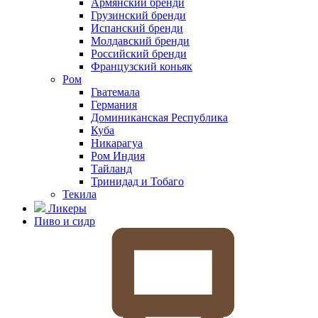
Армянский бренди
Грузинский бренди
Испанский бренди
Молдавский бренди
Российский бренди
Французский коньяк
Ром
Гватемала
Германия
Доминиканская Республика
Куба
Никарагуа
Ром Индия
Тайланд
Тринидад и Тобаго
Текила
Ликеры
Пиво и сидр