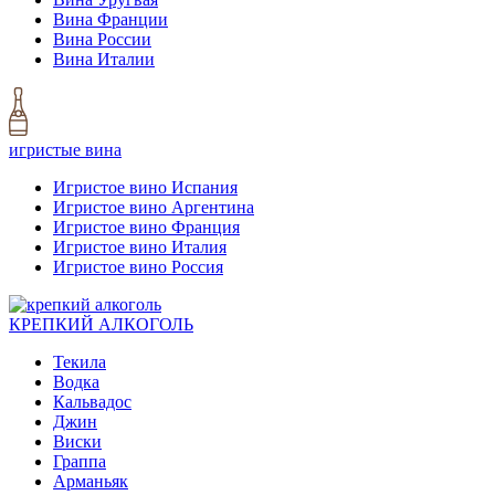
Вина Франции
Вина России
Вина Италии
игристые вина
Игристое вино Испания
Игристое вино Аргентина
Игристое вино Франция
Игристое вино Италия
Игристое вино Россия
КРЕПКИЙ АЛКОГОЛЬ
Текила
Водка
Кальвадос
Джин
Виски
Граппа
Арманьяк