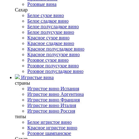
Розовые вина
Сахар
Белое сухое вино
Белое сладкое вино
Белое полусладкое вино
Белое полусухое вино
Красное сухое вино
Красное сладкое вино
Красное полусладкое вино
Красное полусухое вино
Розовое сухое вино
Розовое полусухое вино
Розовое полусладкое вино
Игристые вина
страны
Игристое вино Испания
Игристое вино Аргентина
Игристое вино Франция
Игристое вино Италия
Игристое вино Россия
типы
Белое игристое вино
Красное игристое вино
Розовое шампанское
Сахар