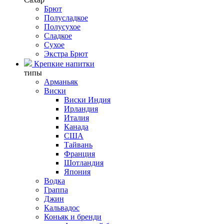
Брют
Полусладкое
Полусухое
Сладкое
Сухое
Экстра Брют
Крепкие напитки
типы
Арманьяк
Виски
Виски Индия
Ирландия
Италия
Канада
США
Тайвань
Франция
Шотландия
Япония
Водка
Граппа
Джин
Кальвадос
Коньяк и бренди