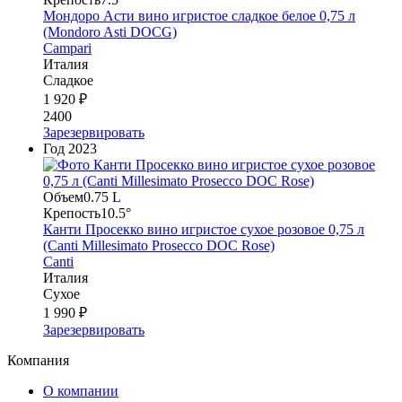
Мондоро Асти вино игристое сладкое белое 0,75 л
(Mondoro Asti DOCG)
Campari
Италия
Сладкое
1 920 ₽
2400
Зарезервировать
Год
2023
Объем
0.75 L
Крепость
10.5°
Канти Просекко вино игристое сухое розовое 0,75 л
(Canti Millesimato Prosecco DOC Rose)
Canti
Италия
Сухое
1 990 ₽
Зарезервировать
Компания
О компании