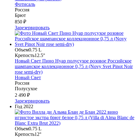
Фотисаль
Россия
Брют
850 ₽
Зарезервировать
Объем
0.75 L
Крепость
12.5°
Новый Свет Пино Нуар полусухое розовое Российское
шампанское коллекционное 0,75 л (Novy Svet Pinot Noir
rose semi-dry)
Новый Свет
Россия
Полусухое
2 490 ₽
Зарезервировать
Год
2022
Объем
0.75 L
Крепость
12°