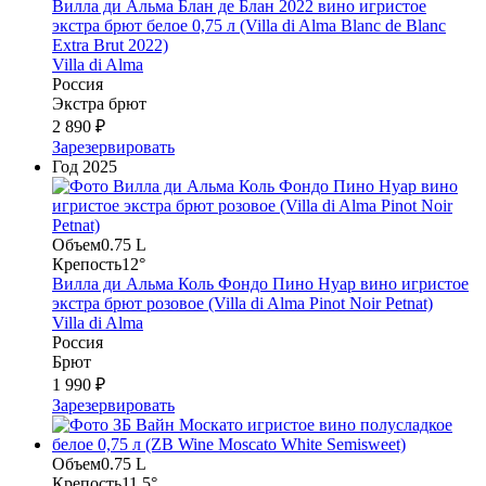
Вилла ди Альма Блан де Блан 2022 вино игристое
экстра брют белое 0,75 л (Villa di Alma Blanc de Blanc
Extra Brut 2022)
Villa di Alma
Россия
Экстра брют
2 890 ₽
Зарезервировать
Год
2025
Объем
0.75 L
Крепость
12°
Вилла ди Альма Коль Фондо Пино Нуар вино игристое
экстра брют розовое (Villa di Alma Pinot Noir Petnat)
Villa di Alma
Россия
Брют
1 990 ₽
Зарезервировать
Объем
0.75 L
Крепость
11.5°