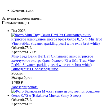
Комментарии
Загрузка комментариев...
Похожие товары
Год
2023
Объем
0.75 L
Крепость
11-13°
Мир Труд Вайн ПетНат Сильванер вино игристое
жемчужное экстра брют белое 0,75 л (Mir Trud Vine
PetNat Silvaner sparkling pearl wine extra brut white)
Винодельня Новозаведенное
Россия
Экстра брют
1 790 ₽
Зарезервировать
Объем
0.75 L
Крепость
13°