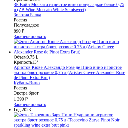
ЗБ Вайн Москато игристое вино полусладкое белое 0,75
л (ZB Wine Moscato White Semisweet)
Золотая Балка
Россия
Полусладкое
890 ₽
Зарезервировать
Объем
0.75 L
Крепость
13°
Аристов Кюве Александр Розе де Пино вино игристое
экстра брют розовое 0,75 л (Aristov Cuvee Alexander Rose
de Pinot Extra Brut)
Кубань-Вино
Россия
Экстра брют
1 390 ₽
Зарезервировать
Год
2023