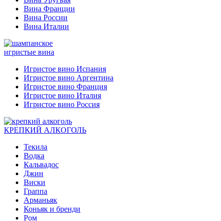
Вина Франции
Вина России
Вина Италии
игристые вина
Игристое вино Испания
Игристое вино Аргентина
Игристое вино Франция
Игристое вино Италия
Игристое вино Россия
КРЕПКИЙ АЛКОГОЛЬ
Текила
Водка
Кальвадос
Джин
Виски
Граппа
Арманьяк
Коньяк и бренди
Ром