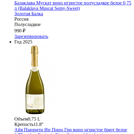
Балаклава Мускат вино игристое полусладкое белое 0,75
л (Balaklava Muscat Semy-Sweet)
Золотая Балка
Россия
Полусладкое
990 ₽
Зарезервировать
Год
2025
Объем
0.75 L
Крепость
11.8°
Айя Пьюрити Ин Пино Гри вино игристое брют белое