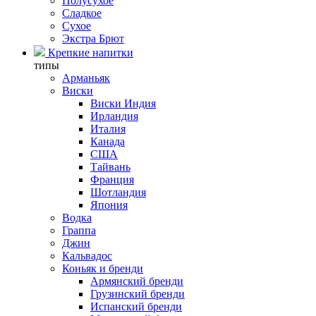
Полусухое
Сладкое
Сухое
Экстра Брют
Крепкие напитки
типы
Арманьяк
Виски
Виски Индия
Ирландия
Италия
Канада
США
Тайвань
Франция
Шотландия
Япония
Водка
Граппа
Джин
Кальвадос
Коньяк и бренди
Армянский бренди
Грузинский бренди
Испанский бренди