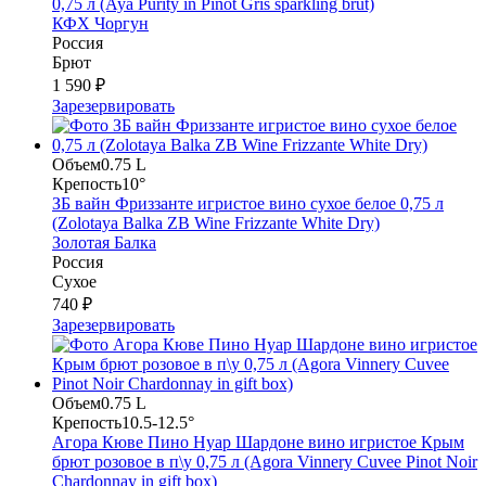
0,75 л (Aya Purity in Pinot Gris sparkling brut)
КФХ Чоргун
Россия
Брют
1 590 ₽
Зарезервировать
Объем
0.75 L
Крепость
10°
ЗБ вайн Фриззанте игристое вино сухое белое 0,75 л
(Zolotaya Balka ZB Wine Frizzante White Dry)
Золотая Балка
Россия
Сухое
740 ₽
Зарезервировать
Объем
0.75 L
Крепость
10.5-12.5°
Агора Кюве Пино Нуар Шардоне вино игристое Крым
брют розовое в п\у 0,75 л (Agora Vinnery Cuvee Pinot Noir
Chardonnay in gift box)