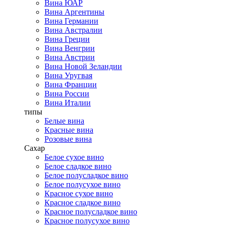
Вина ЮАР
Вина Аргентины
Вина Германии
Вина Австралии
Вина Греции
Вина Венгрии
Вина Австрии
Вина Новой Зеландии
Вина Уругвая
Вина Франции
Вина России
Вина Италии
типы
Белые вина
Красные вина
Розовые вина
Сахар
Белое сухое вино
Белое сладкое вино
Белое полусладкое вино
Белое полусухое вино
Красное сухое вино
Красное сладкое вино
Красное полусладкое вино
Красное полусухое вино