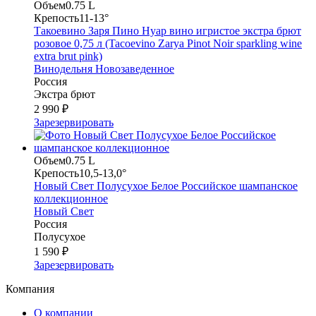
Объем
0.75 L
Крепость
11-13°
Такоевино Заря Пино Нуар вино игристое экстра брют
розовое 0,75 л (Tacoevino Zarya Pinot Noir sparkling wine
extra brut pink)
Винодельня Новозаведенное
Россия
Экстра брют
2 990 ₽
Зарезервировать
Объем
0.75 L
Крепость
10,5-13,0°
Новый Свет Полусухое Белое Российское шампанское
коллекционное
Новый Свет
Россия
Полусухое
1 590 ₽
Зарезервировать
Компания
О компании