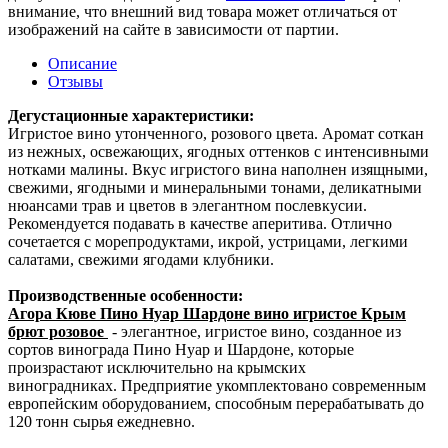
внимание, что внешний вид товара может отличаться от
изображений на сайте в зависимости от партии.
Описание
Отзывы
Дегустационные характеристики:
Игристое вино утонченного, розового цвета. Аромат соткан
из нежных, освежающих, ягодных оттенков с интенсивными
нотками малины. Вкус игристого вина наполнен изящными,
свежими, ягодными и минеральными тонами, деликатными
нюансами трав и цветов в элегантном послевкусии.
Рекомендуется подавать в качестве аперитива. Отлично
сочетается с морепродуктами, икрой, устрицами, легкими
салатами, свежими ягодами клубники.
Производственные особенности:
Агора Кюве Пино Нуар Шардоне вино игристое Крым
брют розовое
- элегантное, игристое вино, созданное из
сортов винограда Пино Нуар и Шардоне, которые
произрастают исключительно на крымских
виноградниках. Предприятие укомплектовано современным
европейским оборудованием, способным перерабатывать до
120 тонн сырья ежедневно.