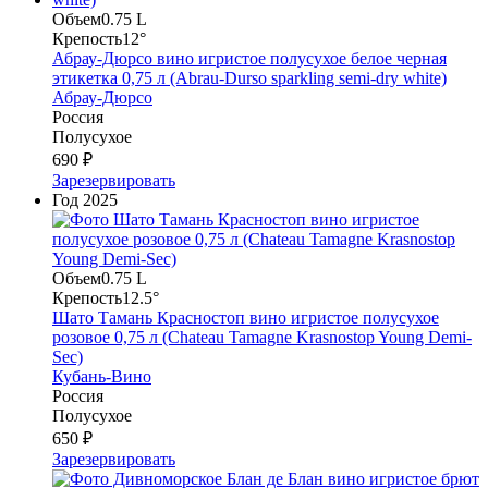
Объем
0.75 L
Крепость
12°
Абрау-Дюрсо вино игристое полусухое белое черная
этикетка 0,75 л (Abrau-Durso sparkling semi-dry white)
Абрау-Дюрсо
Россия
Полусухое
690 ₽
Зарезервировать
Год
2025
Объем
0.75 L
Крепость
12.5°
Шато Тамань Красностоп вино игристое полусухое
розовое 0,75 л (Chateau Tamagne Krasnostop Young Demi-
Sec)
Кубань-Вино
Россия
Полусухое
650 ₽
Зарезервировать