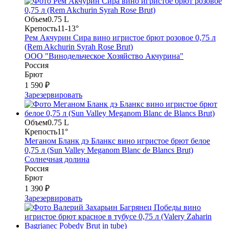
Объем
0.75 L
Крепость
11-13°
Рем Акчурин Сира вино игристое брют розовое 0,75 л
(Rem Akchurin Syrah Rose Brut)
ООО "Винодельческое Хозяйство Акчурина"
Россия
Брют
1 590 ₽
Зарезервировать
Объем
0.75 L
Крепость
11°
Меганом Бланк дэ Бланкс вино игристое брют белое
0,75 л (Sun Valley Meganom Blanc de Blancs Brut)
Солнечная долина
Россия
Брют
1 390 ₽
Зарезервировать