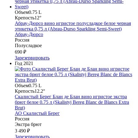
Объем
0.75 L
Крепость
12°
Абрау-Дюрсо вино игристое полусладкое белое черная
этикетка 0,75 л (Abrau-Durso Sparkling Semi-Sweet)
Абрау-Дюрсо
Россия
Полусладкое
690 ₽
Зарезервировать
Год
2021
Объем
0.75 L
Крепость
12.2°
Скалистый Берег Блан де Блан вино игристое экстра
брют белое 0.75 л (Skalistyj Bereg Blanc de Blancs Extra
Brut)
АО Скалистый Берег
Россия
Экстра брют
3 490 ₽
Зарезервировать