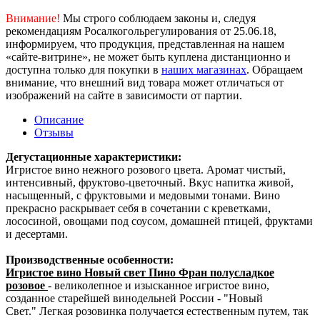
Внимание!
Мы строго соблюдаем законы и, следуя
рекомендациям Росалкогольрегулирования от 25.06.18,
информируем, что продукция, представленная на нашем
«сайте-витрине», не может быть куплена дистанционно и
доступна только для покупки в
наших магазинах
. Обращаем
внимание, что внешний вид товара может отличаться от
изображений на сайте в зависимости от партии.
Описание
Отзывы
Дегустационные характеристики:
Игристое вино нежного розового цвета. Аромат чистый,
интенсивный, фруктово-цветочный. Вкус напитка живой,
насыщенный, с фруктовыми и медовыми тонами. Вино
прекрасно раскрывает себя в сочетании с креветками,
лососиной, овощами под соусом, домашней птицей, фруктами
и десертами.
Производственные особенности:
Игристое вино Новый свет Пино Фран полусладкое
розовое
- великолепное и изысканное игристое вино,
созданное старейшей винодельней России - "Новый
Свет." Легкая розовинка получается естественным путем, так