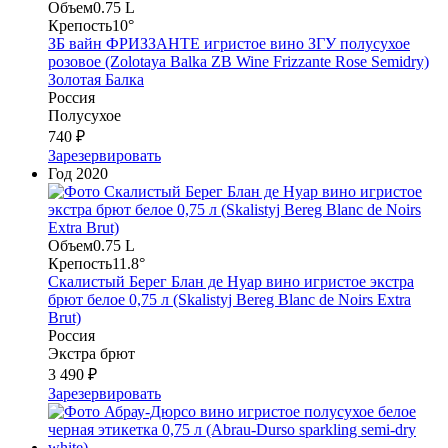
Объем
0.75 L
Крепость
10°
ЗБ вайн ФРИЗЗАНТЕ игристое вино ЗГУ полусухое
розовое (Zolotaya Balka ZB Wine Frizzante Rose Semidry)
Золотая Балка
Россия
Полусухое
740 ₽
Зарезервировать
Год
2020
Объем
0.75 L
Крепость
11.8°
Скалистый Берег Блан де Нуар вино игристое экстра
брют белое 0,75 л (Skalistyj Bereg Blanc de Noirs Extra
Brut)
Россия
Экстра брют
3 490 ₽
Зарезервировать