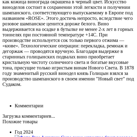
как кожица винограда окрашена в черный цвет. Искусство
виноделов состоит в сохранении этой легкости и получении
шампанского, соответствующего выпускаемому в Европе под
названием «ROSE». Этого достичь непросто, вследствие чего
розовое шампанское ценится дороже белого. Вино
выдерживается на осадке в бутылке не менее 2-х лет в горных
тоннелях при постоянной температуре +14С. При
производстве используется сок только первого отжима —
«кюве». Технологические операции: перекладка, ремюаж и
дегоржаж — проводятся вручную. Благодаря выдержке в
старинных голицынских подвалах вино приобретает
кристальную чистоту солнечного света и богатые вкусовые
тона, присущие только игристым винам Нового Света. В 1878
году знаменитый русский винодел князь Голицын взялся за
производство шампанского в своем имении "Новый свет" под
Судаком.
Комментарии
Загрузка комментариев...
Похожие товары
Год
2024