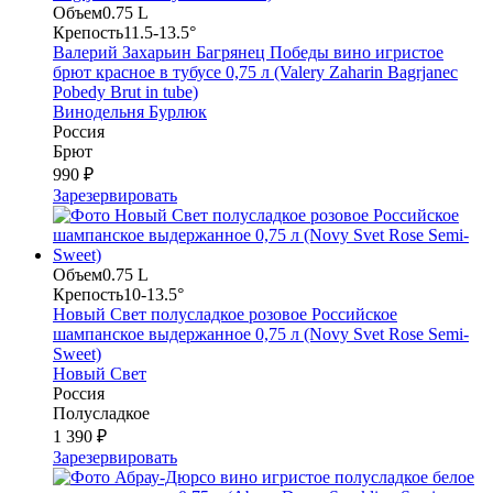
Объем
0.75 L
Крепость
11.5-13.5°
Валерий Захарьин Багрянец Победы вино игристое
брют красное в тубусе 0,75 л (Valery Zaharin Bagrjanec
Pobedy Brut in tube)
Винодельня Бурлюк
Россия
Брют
990 ₽
Зарезервировать
Объем
0.75 L
Крепость
10-13.5°
Новый Свет полусладкое розовое Российское
шампанское выдержанное 0,75 л (Novy Svet Rose Semi-
Sweet)
Новый Свет
Россия
Полусладкое
1 390 ₽
Зарезервировать