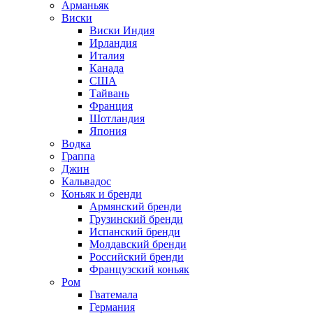
Арманьяк
Виски
Виски Индия
Ирландия
Италия
Канада
США
Тайвань
Франция
Шотландия
Япония
Водка
Граппа
Джин
Кальвадос
Коньяк и бренди
Армянский бренди
Грузинский бренди
Испанский бренди
Молдавский бренди
Российский бренди
Французский коньяк
Ром
Гватемала
Германия