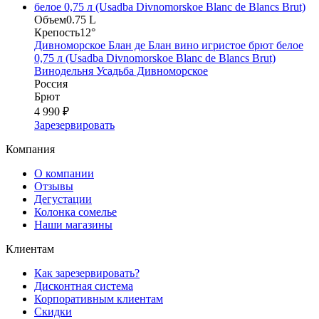
Объем
0.75 L
Крепость
12°
Дивноморское Блан де Блан вино игристое брют белое
0,75 л (Usadba Divnomorskoe Blanc de Blancs Brut)
Винодельня Усадьба Дивноморское
Россия
Брют
4 990 ₽
Зарезервировать
Компания
О компании
Отзывы
Дегустации
Колонка сомелье
Наши магазины
Клиентам
Как зарезервировать?
Дисконтная система
Корпоративным клиентам
Скидки