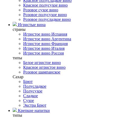
Красное полусладкое вино
Красное полусухое вино
Розовое сухое вино
Розовое полусухое вино
Розовое полусладкое вино
Игристые вина
страны
Игристое вино Испания
Игристое вино Аргентина
Игристое вино Франция
Игристое вино Италия
Игристое вино Россия
типы
Белое игристое вино
Красное игристое вино
Розовое шампанское
Сахар
Брют
Полусладкое
Полусухое
Сладкое
Сухое
Экстра Брют
Крепкие напитки
типы