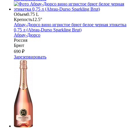
Объем
0.75 L
Крепость
12.5°
Абрау-Дюрсо вино игристое брют белое черная этикетка
0,75 л (Abrau-Durso Sparkling Brut)
Абрау-Дюрсо
Россия
Брют
690 ₽
Зарезервировать