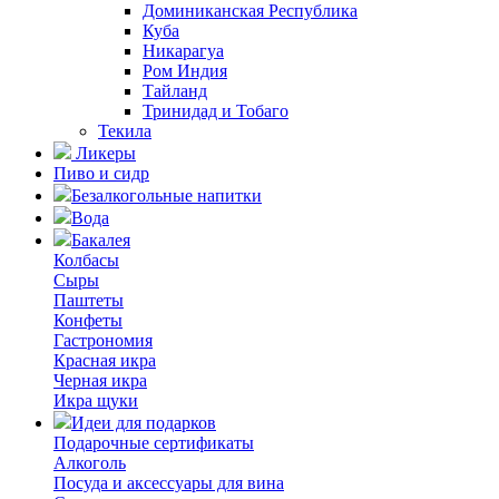
Доминиканская Республика
Куба
Никарагуа
Ром Индия
Тайланд
Тринидад и Тобаго
Текила
Ликеры
Пиво и сидр
Безалкогольные напитки
Вода
Бакалея
Колбасы
Сыры
Паштеты
Конфеты
Гастрономия
Красная икра
Черная икра
Икра щуки
Идеи для подарков
Подарочные сертификаты
Алкоголь
Посуда и аксессуары для вина