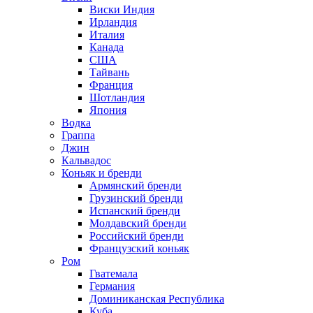
Виски Индия
Ирландия
Италия
Канада
США
Тайвань
Франция
Шотландия
Япония
Водка
Граппа
Джин
Кальвадос
Коньяк и бренди
Армянский бренди
Грузинский бренди
Испанский бренди
Молдавский бренди
Российский бренди
Французский коньяк
Ром
Гватемала
Германия
Доминиканская Республика
Куба