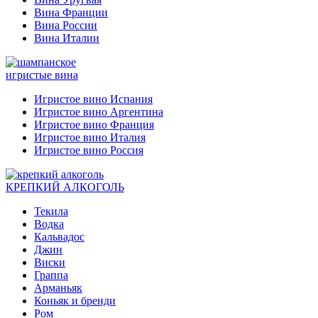
Вина Франции
Вина России
Вина Италии
игристые вина
Игристое вино Испания
Игристое вино Аргентина
Игристое вино Франция
Игристое вино Италия
Игристое вино Россия
КРЕПКИЙ АЛКОГОЛЬ
Текила
Водка
Кальвадос
Джин
Виски
Граппа
Арманьяк
Коньяк и бренди
Ром