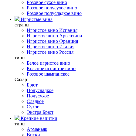
Розовое сухое вино
Розовое полусухое вино
Розовое полусладкое вино
Игристые вина
страны
Игристое вино Испания
Игристое вино Аргентина
Игристое вино Франция
Игристое вино Италия
Игристое вино Россия
типы
Белое игристое вино
Красное игристое вино
Розовое шампанское
Сахар
Брют
Полусладкое
Полусухое
Сладкое
Сухое
Экстра Брют
Крепкие напитки
типы
Арманьяк
Виски