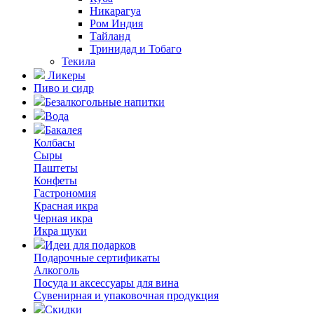
Никарагуа
Ром Индия
Тайланд
Тринидад и Тобаго
Текила
Ликеры
Пиво и сидр
Безалкогольные напитки
Вода
Бакалея
Колбасы
Сыры
Паштеты
Конфеты
Гастрономия
Красная икра
Черная икра
Икра щуки
Идеи для подарков
Подарочные сертификаты
Алкоголь
Посуда и аксессуары для вина
Сувенирная и упаковочная продукция
Скидки