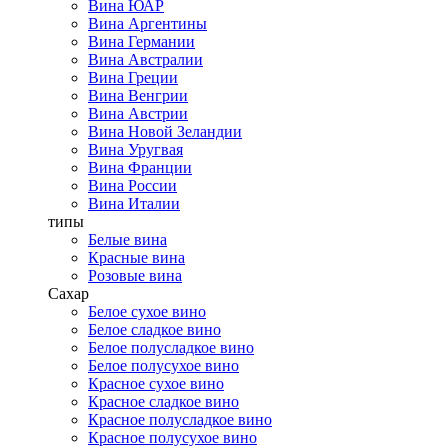
Вина ЮАР
Вина Аргентины
Вина Германии
Вина Австралии
Вина Греции
Вина Венгрии
Вина Австрии
Вина Новой Зеландии
Вина Уругвая
Вина Франции
Вина России
Вина Италии
типы
Белые вина
Красные вина
Розовые вина
Сахар
Белое сухое вино
Белое сладкое вино
Белое полусладкое вино
Белое полусухое вино
Красное сухое вино
Красное сладкое вино
Красное полусладкое вино
Красное полусухое вино