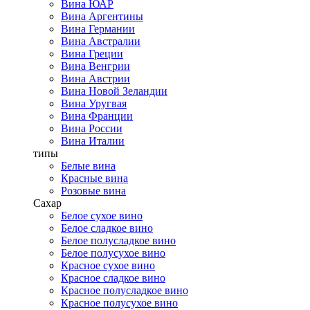
Вина ЮАР
Вина Аргентины
Вина Германии
Вина Австралии
Вина Греции
Вина Венгрии
Вина Австрии
Вина Новой Зеландии
Вина Уругвая
Вина Франции
Вина России
Вина Италии
типы
Белые вина
Красные вина
Розовые вина
Сахар
Белое сухое вино
Белое сладкое вино
Белое полусладкое вино
Белое полусухое вино
Красное сухое вино
Красное сладкое вино
Красное полусладкое вино
Красное полусухое вино