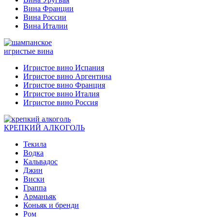
Вина Франции
Вина России
Вина Италии
игристые вина
Игристое вино Испания
Игристое вино Аргентина
Игристое вино Франция
Игристое вино Италия
Игристое вино Россия
КРЕПКИЙ АЛКОГОЛЬ
Текила
Водка
Кальвадос
Джин
Виски
Граппа
Арманьяк
Коньяк и бренди
Ром