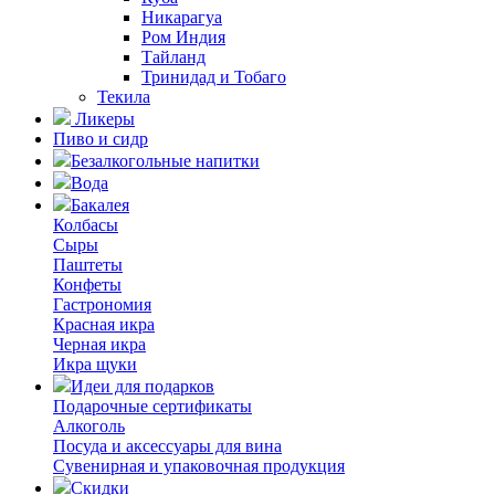
Никарагуа
Ром Индия
Тайланд
Тринидад и Тобаго
Текила
Ликеры
Пиво и сидр
Безалкогольные напитки
Вода
Бакалея
Колбасы
Сыры
Паштеты
Конфеты
Гастрономия
Красная икра
Черная икра
Икра щуки
Идеи для подарков
Подарочные сертификаты
Алкоголь
Посуда и аксессуары для вина
Сувенирная и упаковочная продукция
Скидки