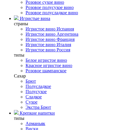
Розовое сухое вино
Розовое полусухое вино
Розовое полусладкое вино
Игристые вина
страны
Игристое вино Испания
Игристое вино Аргентина
Игристое вино Франция
Игристое вино Италия
Игристое вино Россия
типы
Белое игристое вино
Красное игристое вино
Розовое шампанское
Сахар
Брют
Полусладкое
Полусухое
Сладкое
Сухое
Экстра Брют
Крепкие напитки
типы
Арманьяк
Виски