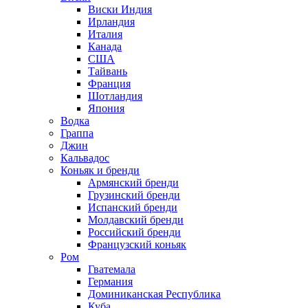
Виски Индия
Ирландия
Италия
Канада
США
Тайвань
Франция
Шотландия
Япония
Водка
Граппа
Джин
Кальвадос
Коньяк и бренди
Армянский бренди
Грузинский бренди
Испанский бренди
Молдавский бренди
Российский бренди
Французский коньяк
Ром
Гватемала
Германия
Доминиканская Республика
Куба