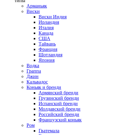
типы
Арманьяк
Виски
Виски Индия
Ирландия
Италия
Канада
США
Тайвань
Франция
Шотландия
Япония
Водка
Граппа
Джин
Кальвадос
Коньяк и бренди
Армянский бренди
Грузинский бренди
Испанский бренди
Молдавский бренди
Российский бренди
Французский коньяк
Ром
Гватемала