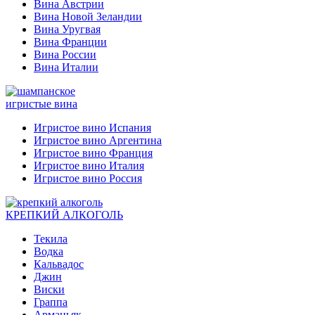
Вина Австрии
Вина Новой Зеландии
Вина Уругвая
Вина Франции
Вина России
Вина Италии
игристые вина
Игристое вино Испания
Игристое вино Аргентина
Игристое вино Франция
Игристое вино Италия
Игристое вино Россия
КРЕПКИЙ АЛКОГОЛЬ
Текила
Водка
Кальвадос
Джин
Виски
Граппа
Арманьяк