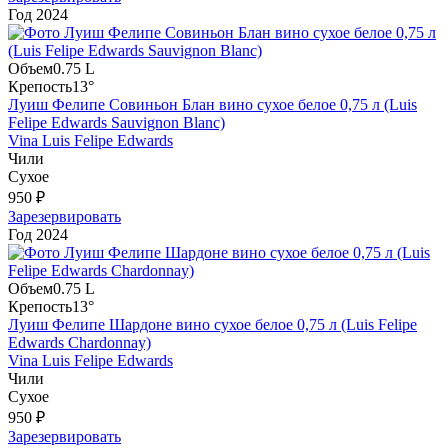
Год
2024
Объем
0.75 L
Крепость
13°
Луиш Фелипе Совиньон Блан вино сухое белое 0,75 л (Luis
Felipe Edwards Sauvignon Blanc)
Vina Luis Felipe Edwards
Чили
Сухое
950 ₽
Зарезервировать
Год
2024
Объем
0.75 L
Крепость
13°
Луиш Фелипе Шардоне вино сухое белое 0,75 л (Luis Felipe
Edwards Chardonnay)
Vina Luis Felipe Edwards
Чили
Сухое
950 ₽
Зарезервировать