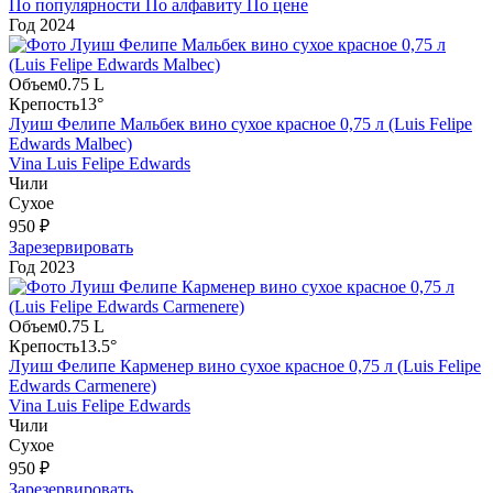
По популярности
По алфавиту
По цене
Год
2024
Объем
0.75 L
Крепость
13°
Луиш Фелипе Мальбек вино сухое красное 0,75 л (Luis Felipe
Edwards Malbec)
Vina Luis Felipe Edwards
Чили
Сухое
950 ₽
Зарезервировать
Год
2023
Объем
0.75 L
Крепость
13.5°
Луиш Фелипе Карменер вино сухое красное 0,75 л (Luis Felipe
Edwards Carmenere)
Vina Luis Felipe Edwards
Чили
Сухое
950 ₽
Зарезервировать