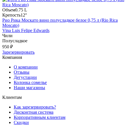
Объем
0.75 L
Крепость
12°
Рио Рика Москато вино полусладкое белое 0,75 л (Rio Rica
Moscato)
Vina Luis Felipe Edwards
Чили
Полусладкое
950 ₽
Зарезервировать
Компания
О компании
Отзывы
Дегустации
Колонка сомелье
Наши магазины
Клиентам
Как зарезервировать?
Дисконтная система
Корпоративным клиентам
Скидки