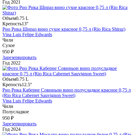
Год
2021
Объем
0.75 L
Крепость
13°
Рио Рика Шираз вино сухое красное 0,75 л (Rio Rica Shiraz)
Vina Luis Felipe Edwards
Чили
Сухое
950 ₽
Зарезервировать
Год
2022
Объем
0.75 L
Крепость
12.5°
Рио Рика Каберне Совиньон вино полусладкое красное 0,75 л
(Rio Rica Cabernet Sauvignon Sweet)
Vina Luis Felipe Edwards
Чили
Полусладкое
950 ₽
Зарезервировать
Год
2024