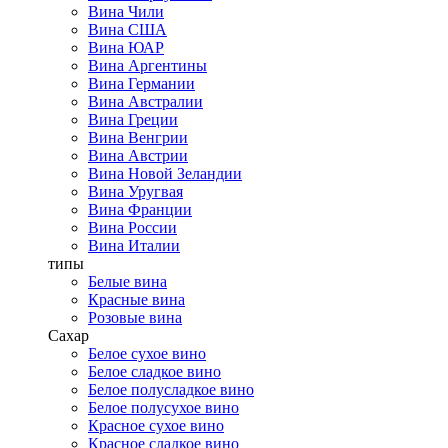
Вина Чили
Вина США
Вина ЮАР
Вина Аргентины
Вина Германии
Вина Австралии
Вина Греции
Вина Венгрии
Вина Австрии
Вина Новой Зеландии
Вина Уругвая
Вина Франции
Вина России
Вина Италии
типы
Белые вина
Красные вина
Розовые вина
Сахар
Белое сухое вино
Белое сладкое вино
Белое полусладкое вино
Белое полусухое вино
Красное сухое вино
Красное сладкое вино