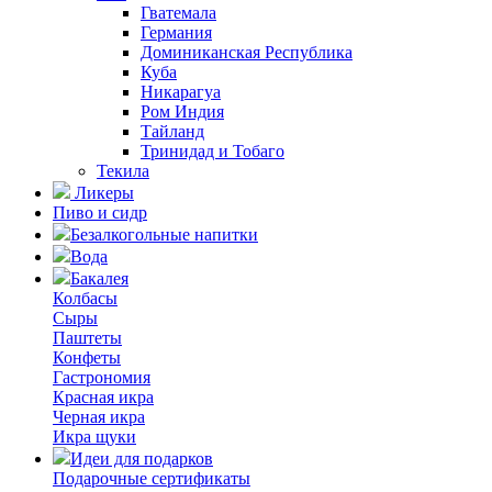
Гватемала
Германия
Доминиканская Республика
Куба
Никарагуа
Ром Индия
Тайланд
Тринидад и Тобаго
Текила
Ликеры
Пиво и сидр
Безалкогольные напитки
Вода
Бакалея
Колбасы
Сыры
Паштеты
Конфеты
Гастрономия
Красная икра
Черная икра
Икра щуки
Идеи для подарков
Подарочные сертификаты