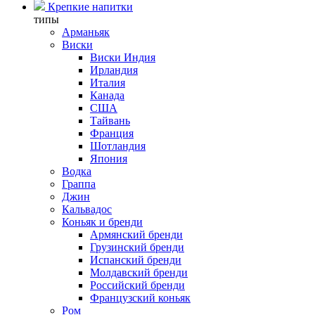
Крепкие напитки
типы
Арманьяк
Виски
Виски Индия
Ирландия
Италия
Канада
США
Тайвань
Франция
Шотландия
Япония
Водка
Граппа
Джин
Кальвадос
Коньяк и бренди
Армянский бренди
Грузинский бренди
Испанский бренди
Молдавский бренди
Российский бренди
Французский коньяк
Ром