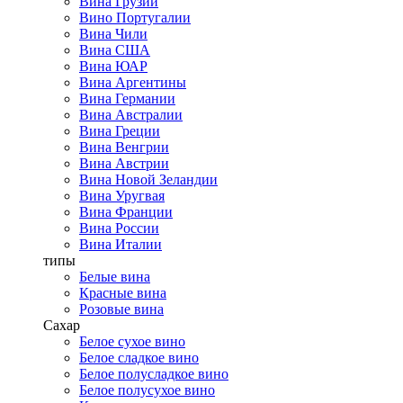
Вина Грузии
Вино Португалии
Вина Чили
Вина США
Вина ЮАР
Вина Аргентины
Вина Германии
Вина Австралии
Вина Греции
Вина Венгрии
Вина Австрии
Вина Новой Зеландии
Вина Уругвая
Вина Франции
Вина России
Вина Италии
типы
Белые вина
Красные вина
Розовые вина
Сахар
Белое сухое вино
Белое сладкое вино
Белое полусладкое вино
Белое полусухое вино