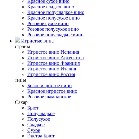
Красное сухое вино
Красное сладкое вино
Красное полусладкое вино
Красное полусухое вино
Розовое сухое вино
Розовое полусухое вино
Розовое полусладкое вино
Игристые вина
страны
Игристое вино Испания
Игристое вино Аргентина
Игристое вино Франция
Игристое вино Италия
Игристое вино Россия
типы
Белое игристое вино
Красное игристое вино
Розовое шампанское
Сахар
Брют
Полусладкое
Полусухое
Сладкое
Сухое
Экстра Брют