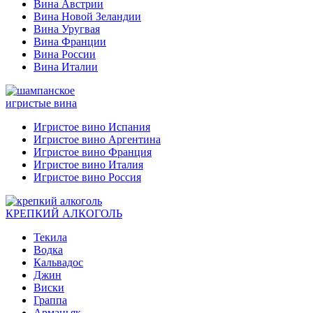
Вина Австрии
Вина Новой Зеландии
Вина Уругвая
Вина Франции
Вина России
Вина Италии
игристые вина
Игристое вино Испания
Игристое вино Аргентина
Игристое вино Франция
Игристое вино Италия
Игристое вино Россия
КРЕПКИЙ АЛКОГОЛЬ
Текила
Водка
Кальвадос
Джин
Виски
Граппа
Арманьяк