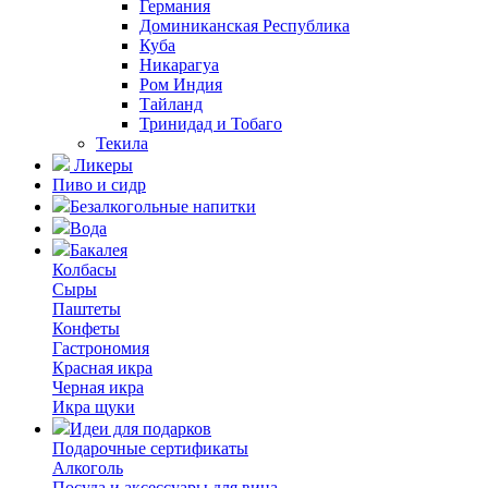
Германия
Доминиканская Республика
Куба
Никарагуа
Ром Индия
Тайланд
Тринидад и Тобаго
Текила
Ликеры
Пиво и сидр
Безалкогольные напитки
Вода
Бакалея
Колбасы
Сыры
Паштеты
Конфеты
Гастрономия
Красная икра
Черная икра
Икра щуки
Идеи для подарков
Подарочные сертификаты
Алкоголь
Посуда и аксессуары для вина