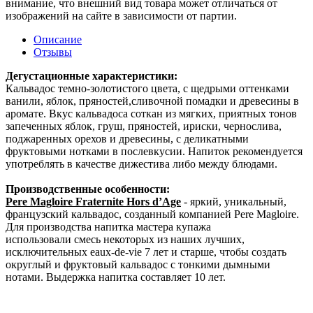
внимание, что внешний вид товара может отличаться от
изображений на сайте в зависимости от партии.
Описание
Отзывы
Дегустационные характеристики:
Кальвадос темно-золотистого цвета, с щедрыми оттенками
ванили, яблок, пряностей,сливочной помадки и древесины в
аромате. Вкус кальвадоса соткан из мягких, приятных тонов
запеченных яблок, груш, пряностей, ириски, чернослива,
поджаренных орехов и древесины, с деликатными
фруктовыми нотками в послевкусии. Напиток рекомендуется
употреблять в качестве дижестива либо между блюдами.
Производственные особенности:
Pere Magloire Fraternite Hors d’Age
- яркий, уникальный,
французский кальвадос, созданный компанией Pere Magloire.
Для производства напитка мастера купажа
использовали смесь некоторых из наших лучших,
исключительных eaux-de-vie 7 лет и старше, чтобы создать
округлый и фруктовый кальвадос с тонкими дымными
нотами. Выдержка напитка составляет 10 лет.