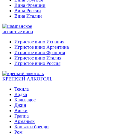
Вина Франции
Вина России
Вина Италии
игристые вина
Игристое вино Испания
Игристое вино Аргентина
Игристое вино Франция
Игристое вино Италия
Игристое вино Россия
КРЕПКИЙ АЛКОГОЛЬ
Текила
Водка
Кальвадос
Джин
Виски
Граппа
Арманьяк
Коньяк и бренди
Ром