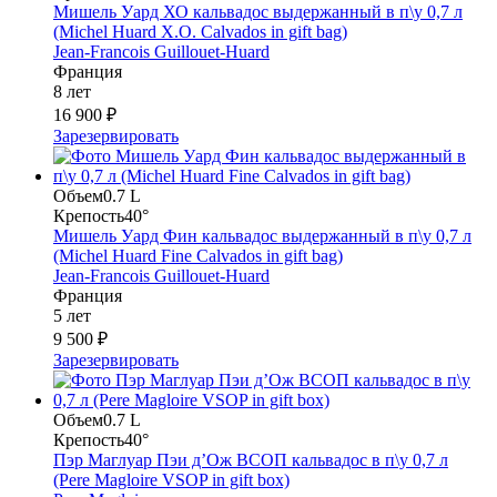
Мишель Уард ХО кальвадос выдержанный в п\у 0,7 л
(Michel Huard X.O. Calvados in gift bag)
Jean-Francois Guillouet-Huard
Франция
8 лет
16 900 ₽
Зарезервировать
Объем
0.7 L
Крепость
40°
Мишель Уард Фин кальвадос выдержанный в п\у 0,7 л
(Michel Huard Fine Calvados in gift bag)
Jean-Francois Guillouet-Huard
Франция
5 лет
9 500 ₽
Зарезервировать
Объем
0.7 L
Крепость
40°
Пэр Маглуар Пэи д’Ож ВСОП кальвадос в п\у 0,7 л
(Pere Magloire VSOP in gift box)