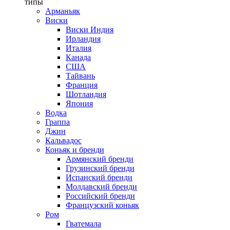
типы
Арманьяк
Виски
Виски Индия
Ирландия
Италия
Канада
США
Тайвань
Франция
Шотландия
Япония
Водка
Граппа
Джин
Кальвадос
Коньяк и бренди
Армянский бренди
Грузинский бренди
Испанский бренди
Молдавский бренди
Российский бренди
Французский коньяк
Ром
Гватемала