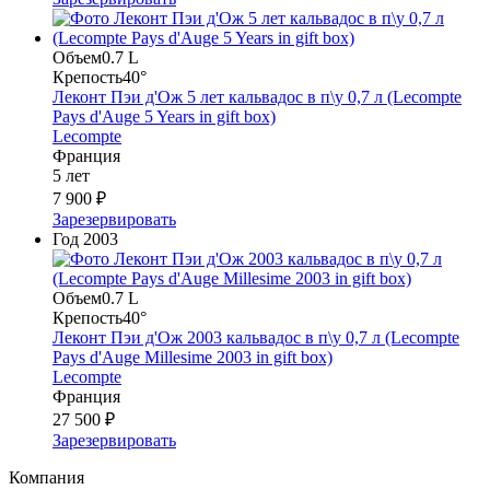
Объем
0.7 L
Крепость
40°
Леконт Пэи д'Ож 5 лет кальвадос в п\у 0,7 л (Lecompte
Pays d'Auge 5 Years in gift box)
Lecompte
Франция
5 лет
7 900 ₽
Зарезервировать
Год
2003
Объем
0.7 L
Крепость
40°
Леконт Пэи д'Ож 2003 кальвадос в п\у 0,7 л (Lecompte
Pays d'Auge Millesime 2003 in gift box)
Lecompte
Франция
27 500 ₽
Зарезервировать
Компания