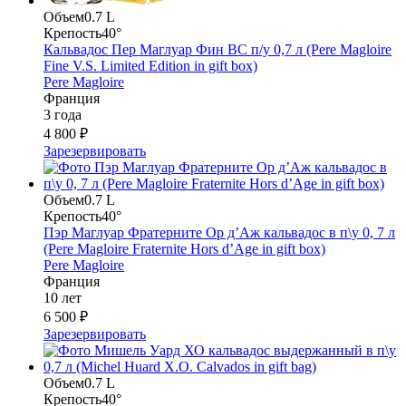
Объем
0.7 L
Крепость
40°
Кальвадос Пер Маглуар Фин ВС п/у 0,7 л (Pere Magloire
Fine V.S. Limited Edition in gift box)
Pere Magloire
Франция
3 года
4 800 ₽
Зарезервировать
Объем
0.7 L
Крепость
40°
Пэр Маглуар Фратерните Ор д’Аж кальвадос в п\у 0, 7 л
(Pere Magloire Fraternite Hors d’Age in gift box)
Pere Magloire
Франция
10 лет
6 500 ₽
Зарезервировать
Объем
0.7 L
Крепость
40°