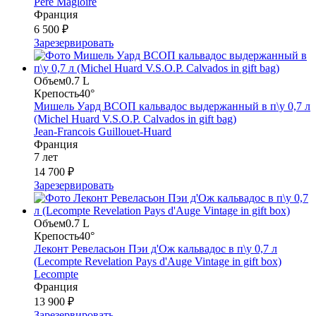
Pere Magloire
Франция
6 500 ₽
Зарезервировать
Объем
0.7 L
Крепость
40°
Мишель Уард ВСОП кальвадос выдержанный в п\у 0,7 л
(Michel Huard V.S.O.P. Calvados in gift bag)
Jean-Francois Guillouet-Huard
Франция
7 лет
14 700 ₽
Зарезервировать
Объем
0.7 L
Крепость
40°
Леконт Ревеласьон Пэи д'Ож кальвадос в п\у 0,7 л
(Lecompte Revelation Pays d'Auge Vintage in gift box)
Lecompte
Франция
13 900 ₽
Зарезервировать