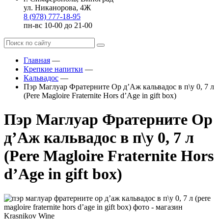
ул. Никанорова, 4Ж
8 (978) 777-18-95
пн-вс 10-00 до 21-00
Главная
—
Крепкие напитки
—
Кальвадос
—
Пэр Маглуар Фратерните Ор д’Аж кальвадос в п\у 0, 7 л
(Pere Magloire Fraternite Hors d’Age in gift box)
Пэр Маглуар Фратерните Ор
д’Аж кальвадос в п\у 0, 7 л
(Pere Magloire Fraternite Hors
d’Age in gift box)