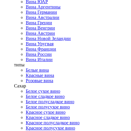
Вина ЮАР
Вина Аргентины
Вина Германии
Вина Австралии
Вина Греции
Вина Венгрии
Вина Австрии
Вина Новой Зеландии
Вина Уругвая
Вина Франции
Вина России
Вина Италии
типы
Белые вина
Красные вина
Розовые вина
Сахар
Белое сухое вино
Белое сладкое вино
Белое полусладкое вино
Белое полусухое вино
Красное сухое вино
Красное сладкое вино
Красное полусладкое вино
Красное полусухое вино