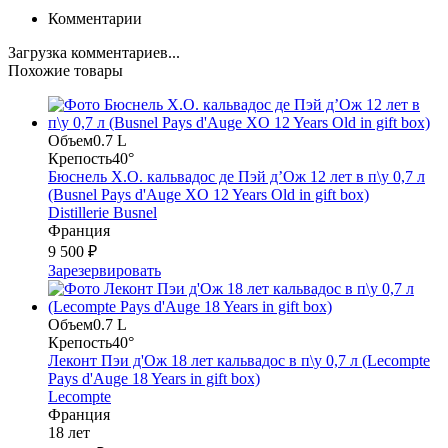
Комментарии
Загрузка комментариев...
Похожие товары
Объем
0.7 L
Крепость
40°
Бюснель X.O. кальвадос де Пэй д’Ож 12 лет в п\у 0,7 л
(Busnel Pays d'Auge XO 12 Years Old in gift box)
Distillerie Busnel
Франция
9 500 ₽
Зарезервировать
Объем
0.7 L
Крепость
40°
Леконт Пэи д'Ож 18 лет кальвадос в п\у 0,7 л (Lecompte
Pays d'Auge 18 Years in gift box)
Lecompte
Франция
18 лет