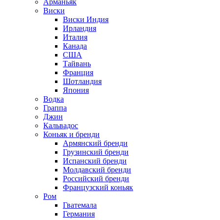
Арманьяк
Виски
Виски Индия
Ирландия
Италия
Канада
США
Тайвань
Франция
Шотландия
Япония
Водка
Граппа
Джин
Кальвадос
Коньяк и бренди
Армянский бренди
Грузинский бренди
Испанский бренди
Молдавский бренди
Российский бренди
Французский коньяк
Ром
Гватемала
Германия