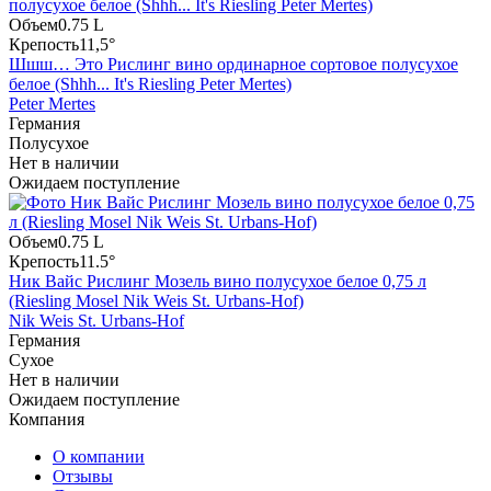
Объем
0.75 L
Крепость
11,5°
Шшш… Это Рислинг вино ординарное сортовое полусухое
белое (Shhh... It's Riesling Peter Mertes)
Peter Mertes
Германия
Полусухое
Нет в наличии
Ожидаем поступление
Объем
0.75 L
Крепость
11.5°
Ник Вайс Рислинг Мозель вино полусухое белое 0,75 л
(Riesling Mosel Nik Weis St. Urbans-Hof)
Nik Weis St. Urbans-Hof
Германия
Сухое
Нет в наличии
Ожидаем поступление
Компания
О компании
Отзывы