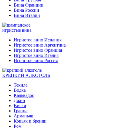
Вина Франции
Вина России
Вина Италии
игристые вина
Игристое вино Испания
Игристое вино Аргентина
Игристое вино Франция
Игристое вино Италия
Игристое вино Россия
КРЕПКИЙ АЛКОГОЛЬ
Текила
Водка
Кальвадос
Джин
Виски
Граппа
Арманьяк
Коньяк и бренди
Ром