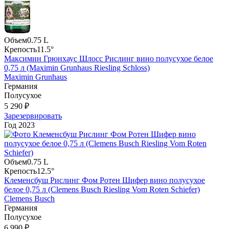
Объем
0.75 L
Крепость
11.5°
Максимин Грюнхаус Шлосс Рислинг вино полусухое белое
0,75 л (Maximin Grunhaus Riesling Schloss)
Maximin Grunhaus
Германия
Полусухое
5 290 ₽
Зарезервировать
Год
2023
Объем
0.75 L
Крепость
12.5°
Клеменсбуш Рислинг Фом Ротен Шифер вино полусухое
белое 0,75 л (Clemens Busch Riesling Vom Roten Schiefer)
Clemens Busch
Германия
Полусухое
6 990 ₽