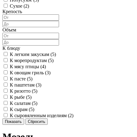
Сухое (
2
)
Крепость
Объем
К блюду
К легким закускам (
5
)
К морепродуктам (
5
)
К мясу птицы (
4
)
К овощам гриль (
3
)
К пасте (
5
)
К паштетам (
3
)
К ризотто (
5
)
К рыбе (
5
)
К салатам (
5
)
К сырам (
5
)
К сыровяленным изделиям (
2
)
Показать
Сбросить
Мозель