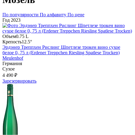
По популярности
По алфавиту
По цене
Год
2023
Объем
0.75 L
Крепость
12.5°
Эрдэнер Треппхен Рислинг Шпетлезе трокен вино сухое
белое 0, 75 л (Erdener Treppchen Riesling Spatlese Trocken)
Meulenhof
Германия
Сухое
4 490 ₽
Зарезервировать