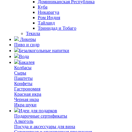
Доминиканская Республика
Куба
Никарагуа
Ром Индия
Тайланд
Тринидад и Тобаго
Текила
Ликеры
Пиво и сидр
Безалкогольные напитки
Вода
Бакалея
Колбасы
Сыры
Паштеты
Конфеты
Гастрономия
Красная икра
Черная икра
Икра щуки
Идеи для подарков
Подарочные сертификаты
Алкоголь
Посуда и аксессуары для вина
Сувенирная и упаковочная продукция