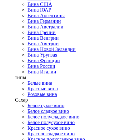
Вина США
Вина ЮАР
Вина Аргентины
Вина Германии
Вина Австралии
Вина Греции
Вина Венгрии
Вина Австрии
Вина Новой Зеландии
Вина Уругвая
Вина Франции
Вина России
Вина Италии
типы
Белые вина
Красные вина
Розовые вина
Сахар
Белое сухое вино
Белое сладкое вино
Белое полусладкое вино
Белое полусухое вино
Красное сухое вино
Красное сладкое вино
Красное полусладкое вино