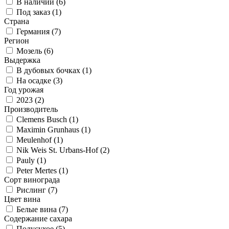
В наличии (
6
)
Под заказ (
1
)
Страна
Германия (
7
)
Регион
Мозель (
6
)
Выдержка
В дубовых бочках (
1
)
На осадке (
3
)
Год урожая
2023 (
2
)
Производитель
Clemens Busch (
1
)
Maximin Grunhaus (
1
)
Meulenhof (
1
)
Nik Weis St. Urbans-Hof (
2
)
Pauly (
1
)
Peter Mertes (
1
)
Сорт винограда
Рислинг (
7
)
Цвет вина
Белые вина (
7
)
Содержание сахара
Полусухое (
5
)