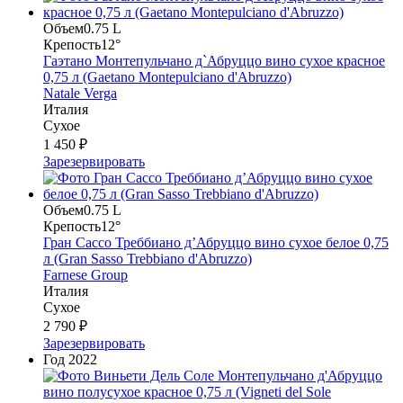
Объем
0.75 L
Крепость
12°
Гаэтано Монтепульчано д`Абруццо вино сухое красное
0,75 л (Gaetano Montepulciano d'Abruzzo)
Natale Verga
Италия
Сухое
1 450 ₽
Зарезервировать
Объем
0.75 L
Крепость
12°
Гран Сассо Треббиано д’Абруццо вино сухое белое 0,75
л (Gran Sasso Trebbiano d'Abruzzo)
Farnese Group
Италия
Сухое
2 790 ₽
Зарезервировать
Год
2022