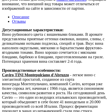
внимание, что внешний вид товара может отличаться от
изображений на сайте в зависимости от партии.
Описание
Отзывы
Дегустационные характеристики:
Вино рубинового цвета с вишневыми бликами. В аромате
представлены приятные оттенки ежевики, вишни, сливы, с
деликатными нотками подлеска, специй и трав. Вкус вина
наполнен округлыми, мягкими и бархатистыми фруктово-
ягодными тонами. Вино хорошо сочетается с мясными
блюдами, барбекю и блюдами, приготовленными на гриле.
Потенциал хранения вина составляет 2-4 года.
Производственные особенности:
Caviro TINI Montepulciano d'Abruzzo
- легкое вино с
элегантной простатой, созданное из сорта
винограда Монтепульчано, компанией Caviro, которая уже
более сорока лет, начиная с 1966 года, является синонимом
качества, символом развития и роста. На сегодняшний день
Caviro — это один из ведущих итальянских производителей,
который объединяет в себе более 41 винодельни и 20.000
производителей со всей Италии. Процесс ферментации
проходит в чанах из нержавеющей стали при строго