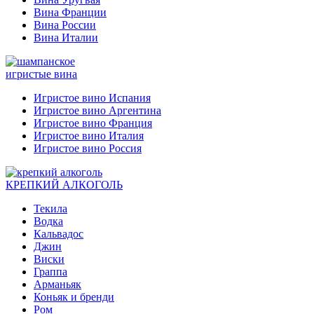
Вина Франции
Вина России
Вина Италии
игристые вина
Игристое вино Испания
Игристое вино Аргентина
Игристое вино Франция
Игристое вино Италия
Игристое вино Россия
КРЕПКИЙ АЛКОГОЛЬ
Текила
Водка
Кальвадос
Джин
Виски
Граппа
Арманьяк
Коньяк и бренди
Ром