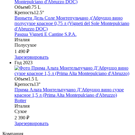
Объем
0.75 L
Крепость
12.5°
Виньети Дель Соле Монтепульчано д'Абруццо вино
полусухое красное 0,75 л (Vigneti del Sole Montepulciano
d'Abruzzo DOC)
Pasqua Vigneti E Cantine S.P.A.
Италия
Полусухое
1 490 ₽
Зарезервировать
Год
2023
Объем
1.5 L
Крепость
13°
Прима Альта Монтельпучано Д’Абруццо вино сухое
красное 1,5 л (Prima Alta Montepulciano d'Abruzzo)
Botter
Италия
Сухое
2 390 ₽
Зарезервировать
Компания