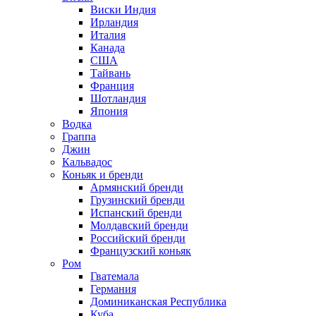
Виски Индия
Ирландия
Италия
Канада
США
Тайвань
Франция
Шотландия
Япония
Водка
Граппа
Джин
Кальвадос
Коньяк и бренди
Армянский бренди
Грузинский бренди
Испанский бренди
Молдавский бренди
Российский бренди
Французский коньяк
Ром
Гватемала
Германия
Доминиканская Республика
Куба