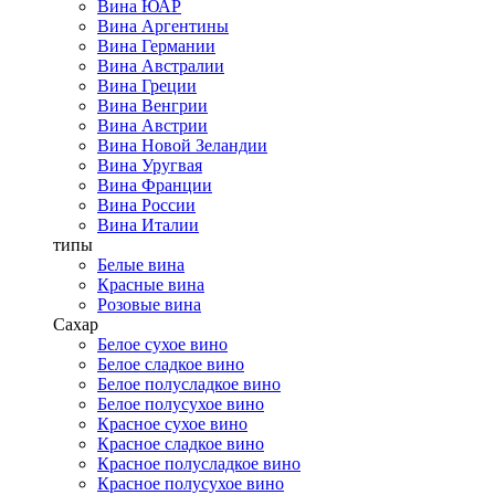
Вина ЮАР
Вина Аргентины
Вина Германии
Вина Австралии
Вина Греции
Вина Венгрии
Вина Австрии
Вина Новой Зеландии
Вина Уругвая
Вина Франции
Вина России
Вина Италии
типы
Белые вина
Красные вина
Розовые вина
Сахар
Белое сухое вино
Белое сладкое вино
Белое полусладкое вино
Белое полусухое вино
Красное сухое вино
Красное сладкое вино
Красное полусладкое вино
Красное полусухое вино