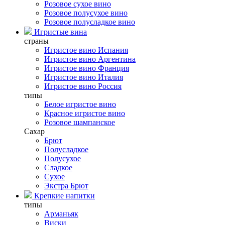
Розовое сухое вино
Розовое полусухое вино
Розовое полусладкое вино
Игристые вина
страны
Игристое вино Испания
Игристое вино Аргентина
Игристое вино Франция
Игристое вино Италия
Игристое вино Россия
типы
Белое игристое вино
Красное игристое вино
Розовое шампанское
Сахар
Брют
Полусладкое
Полусухое
Сладкое
Сухое
Экстра Брют
Крепкие напитки
типы
Арманьяк
Виски