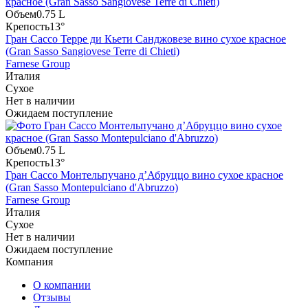
Объем
0.75 L
Крепость
13°
Гран Сассо Терре ди Кьети Санджовезе вино сухое красное
(Gran Sasso Sangiovese Terre di Chieti)
Farnese Group
Италия
Сухое
Нет в наличии
Ожидаем поступление
Объем
0.75 L
Крепость
13°
Гран Сассо Монтельпучано д’Абруццо вино сухое красное
(Gran Sasso Montepulciano d'Abruzzo)
Farnese Group
Италия
Сухое
Нет в наличии
Ожидаем поступление
Компания
О компании
Отзывы