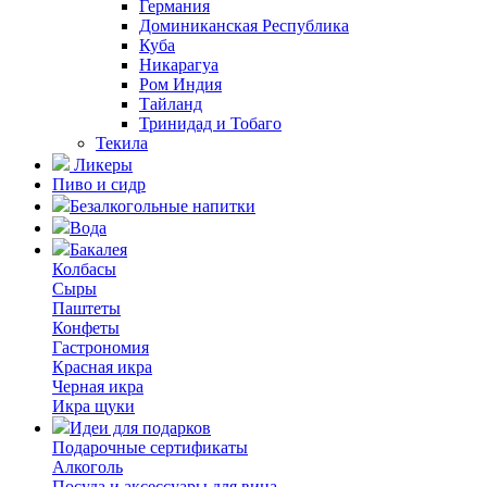
Германия
Доминиканская Республика
Куба
Никарагуа
Ром Индия
Тайланд
Тринидад и Тобаго
Текила
Ликеры
Пиво и сидр
Безалкогольные напитки
Вода
Бакалея
Колбасы
Сыры
Паштеты
Конфеты
Гастрономия
Красная икра
Черная икра
Икра щуки
Идеи для подарков
Подарочные сертификаты
Алкоголь
Посуда и аксессуары для вина