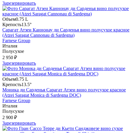
Зарезервировать
Объем
0.75 L
Крепость
13.5°
Сарагат Атзеи Каннонау ди Сарденья вино полусухое красное
(Atzei Saragat Cannonau di Sardegna)
Farnese Group
Италия
Полусухое
2 950 ₽
Зарезервировать
Объем
0.75 L
Крепость
13.5°
Моника ди Сарденья Сарагат Атзеи вино полусухое красное
(Atzei Saragat Monica di Sardegna DOC)
Farnese Group
Италия
Полусухое
2 900 ₽
Зарезервировать