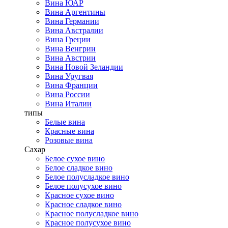
Вина ЮАР
Вина Аргентины
Вина Германии
Вина Австралии
Вина Греции
Вина Венгрии
Вина Австрии
Вина Новой Зеландии
Вина Уругвая
Вина Франции
Вина России
Вина Италии
типы
Белые вина
Красные вина
Розовые вина
Сахар
Белое сухое вино
Белое сладкое вино
Белое полусладкое вино
Белое полусухое вино
Красное сухое вино
Красное сладкое вино
Красное полусладкое вино
Красное полусухое вино