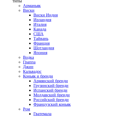
типы
Арманьяк
Виски
Виски Индия
Ирландия
Италия
Канада
США
Тайвань
Франция
Шотландия
Япония
Водка
Граппа
Джин
Кальвадос
Коньяк и бренди
Армянский бренди
Грузинский бренди
Испанский бренди
Молдавский бренди
Российский бренди
Французский коньяк
Ром
Гватемала