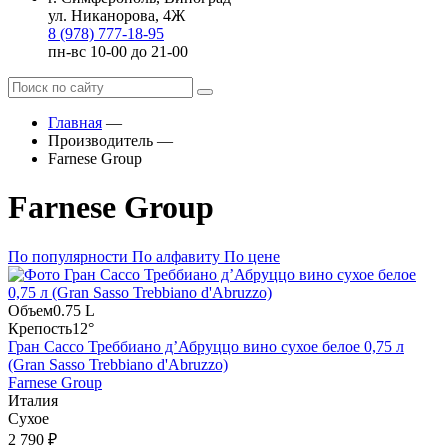
ул. Никанорова, 4Ж
8 (978) 777-18-95
пн-вс 10-00 до 21-00
Главная
—
Производитель
—
Farnese Group
Farnese Group
По популярности
По алфавиту
По цене
Объем
0.75 L
Крепость
12°
Гран Сассо Треббиано д’Абруццо вино сухое белое 0,75 л
(Gran Sasso Trebbiano d'Abruzzo)
Farnese Group
Италия
Сухое
2 790 ₽