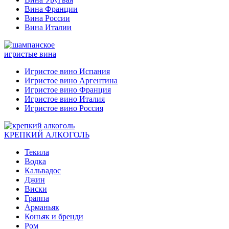
Вина Франции
Вина России
Вина Италии
игристые вина
Игристое вино Испания
Игристое вино Аргентина
Игристое вино Франция
Игристое вино Италия
Игристое вино Россия
КРЕПКИЙ АЛКОГОЛЬ
Текила
Водка
Кальвадос
Джин
Виски
Граппа
Арманьяк
Коньяк и бренди
Ром