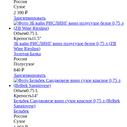
Россия
Сухое
2 390 ₽
Зарезервировать
Объем
0.75 L
Крепость
11.5°
ЗБ вайн РИСЛИНГ вино полусухое белое 0,75 л (ZB
Wine Riesling)
Золотая Балка
Россия
Полусухое
840 ₽
Зарезервировать
Объем
0.75 L
Крепость
14°
Бельбек Санджовезе вино сухое красное 0,75 л (Belbek
Sangiovese)
Бельбек
Россия
Сухое