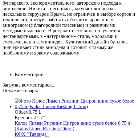
бунтарского, экспериментального, авторского подхода к
виноделию. Никита – негоциант, закупает виноград с
нескольких терруаров Крыма, не ограничен в выборе сортов и
технологий, пробует работать с ботритизированным
виноградом (с благородной плесенью) и различными
методами выдержки. В результате его вина получаются
нестандартными, в «натуральном» стиле, молодыми и
смелыми, как и сам винодел. Хулиганский дизайн бутылок
подчеркивает стиль винодела и готовит к такому же
необычному и яркому содержимому.
Комментарии
Загрузка комментариев...
Похожие товары
Объем
0.75 L
Крепость
11.7°
Калос Лимен Рислинг Цитрон вино сухое белое 0,75 л
(Kalos Limen Riesling-Citron)
КФХ "Таврида"