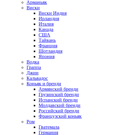
Арманьяк
Виски
Виски Индия
Ирландия
Италия
Канада
США
Тайвань
Франция
Шотландия
Япония
Водка
Граппа
Джин
Кальвадос
Коньяк и бренди
Армянский бренди
Грузинский бренди
Испанский бренди
Молдавский бренди
Российский бренди
Французский коньяк
Ром
Гватемала
Германия