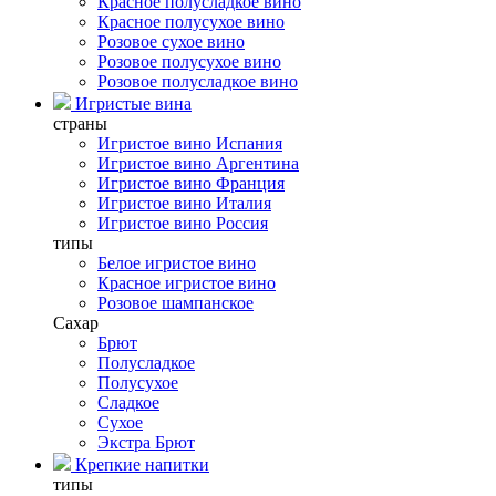
Красное полусладкое вино
Красное полусухое вино
Розовое сухое вино
Розовое полусухое вино
Розовое полусладкое вино
Игристые вина
страны
Игристое вино Испания
Игристое вино Аргентина
Игристое вино Франция
Игристое вино Италия
Игристое вино Россия
типы
Белое игристое вино
Красное игристое вино
Розовое шампанское
Сахар
Брют
Полусладкое
Полусухое
Сладкое
Сухое
Экстра Брют
Крепкие напитки
типы