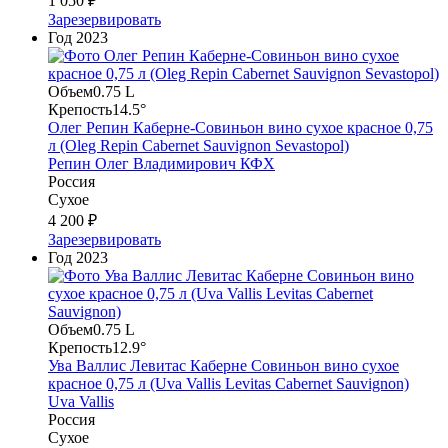
1 050 ₽
Зарезервировать
Год
2023
Объем
0.75 L
Крепость
14.5°
Олег Репин Каберне-Совиньон вино сухое красное 0,75
л (Oleg Repin Cabernet Sauvignon Sevastopol)
Репин Олег Владимирович КФХ
Россия
Сухое
4 200 ₽
Зарезервировать
Год
2023
Объем
0.75 L
Крепость
12.9°
Ува Валлис Левитас Каберне Совиньон вино сухое
красное 0,75 л (Uva Vallis Levitas Cabernet Sauvignon)
Uva Vallis
Россия
Сухое