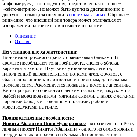
информируем, что продукция, представленная на нашем
«сайте-витрине», не может быть куплена дистанционно и
доступна только для покупки в
наших магазинах
. Обращаем
внимание, что внешний вид товара может отличаться от
изображений на сайте в зависимости от партии.
Описание
Отзывы
Дегустационные характеристики:
Вино нежно-розового цвета с оранжевыми бликами. В
аромате преобладают тона грейпфрута, спелого яблока,
карамели и ванили. Вкус вина утонченный, легкий,
наполненный выразительными нотками ягод, фруктов, с
сбалансированной кислотностью и приятным, длительным
послевкусием. Рекомендуется подавать в качестве аперитива.
Вино прекрасно сочетается с легкими салатами, закусками с
рыбой и морепродуктами, мягкими сырами, а также с легкими
горячими блюдами – овощными пастами, рыбой и
морепродуктами на гриле.
Производственные особенности:
Никита Абалихин Пино Нуар розовое
- выразительный Розе,
личный проект Никиты Абалихина - одного из самых ярких и
неординарных виноделов из Крыма.Он воплощает идеи