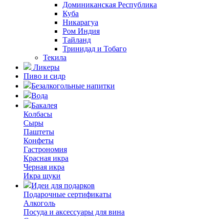
Доминиканская Республика
Куба
Никарагуа
Ром Индия
Тайланд
Тринидад и Тобаго
Текила
Ликеры
Пиво и сидр
Безалкогольные напитки
Вода
Бакалея
Колбасы
Сыры
Паштеты
Конфеты
Гастрономия
Красная икра
Черная икра
Икра щуки
Идеи для подарков
Подарочные сертификаты
Алкоголь
Посуда и аксессуары для вина