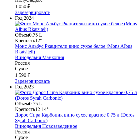
1 050 ₽
Зарезервировать
Год
2024
Объем
0.75 L
Крепость
12°
Монс Альбус Ркацители вино сухое белое (Mons Albus
Rkatsiteli)
Винодельня Манкопия
Россия
Сухое
1 590 ₽
Зарезервировать
Год
2023
Объем
0.75 L
Крепость
12-14°
Дорос Сира Карбоник вино сухое красное 0,75 л (Doros
Syrah Carbonic)
Винодельня Новозаведенное
Россия
Сухое