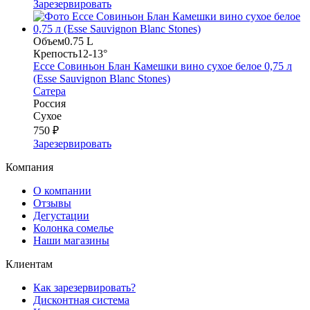
Зарезервировать
Объем
0.75 L
Крепость
12-13°
Ессе Совиньон Блан Камешки вино сухое белое 0,75 л
(Essе Sauvignon Blanc Stones)
Сатера
Россия
Сухое
750 ₽
Зарезервировать
Компания
О компании
Отзывы
Дегустации
Колонка сомелье
Наши магазины
Клиентам
Как зарезервировать?
Дисконтная система