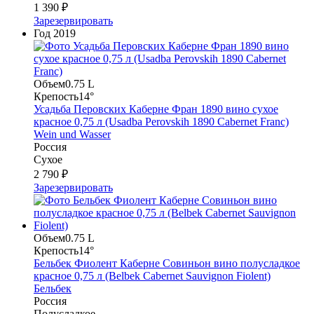
1 390 ₽
Зарезервировать
Год
2019
Объем
0.75 L
Крепость
14°
Усадьба Перовских Каберне Фран 1890 вино сухое
красное 0,75 л (Usadba Perovskih 1890 Cabernet Franc)
Wein und Wasser
Россия
Сухое
2 790 ₽
Зарезервировать
Объем
0.75 L
Крепость
14°
Бельбек Фиолент Каберне Совиньон вино полусладкое
красное 0,75 л (Belbek Cabernet Sauvignon Fiolent)
Бельбек
Россия
Полусладкое