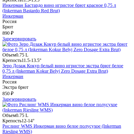
Инкерман Бастардо вино игристое брют красное 0,75 л
(Inkerman Bastardo Red Brut)
Инкерман
Россия
Брют
890 ₽
Зарезервировать
Объем
0.75 L
Крепость
11.5-13.5°
Зеро Дозаж Кокур белый вино игристое экстра брют белое
0,75 л (Inkerman Kokur Belyj Zero Dosage Extra Brut)
Инкерман
Россия
Экстра брют
850 ₽
Зарезервировать
Объем
0.75 L
Крепость
12-14°
Рислинг WMS Инкерман вино белое полусухое (Inkerman
Riesling WMS)