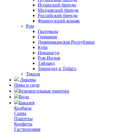
Испанский бренди
Молдавский бренди
Российский бренди
Французский коньяк
Ром
Гватемала
Германия
Доминиканская Республика
Куба
Никарагуа
Ром Индия
Тайланд
Тринидад и Тобаго
Текила
Ликеры
Пиво и сидр
Безалкогольные напитки
Вода
Бакалея
Колбасы
Сыры
Паштеты
Конфеты
Гастрономия