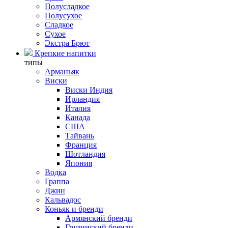
Полусладкое
Полусухое
Сладкое
Сухое
Экстра Брют
Крепкие напитки
типы
Арманьяк
Виски
Виски Индия
Ирландия
Италия
Канада
США
Тайвань
Франция
Шотландия
Япония
Водка
Граппа
Джин
Кальвадос
Коньяк и бренди
Армянский бренди
Грузинский бренди