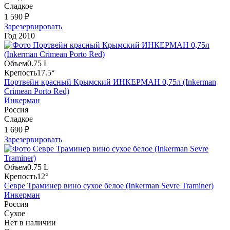
Сладкое
1 590 ₽
Зарезервировать
Год
2010
Объем
0.75 L
Крепость
17.5°
Портвейн красный Крымский ИНКЕРМАН 0,75л (Inkerman
Crimean Porto Red)
Инкерман
Россия
Сладкое
1 690 ₽
Зарезервировать
Объем
0.75 L
Крепость
12°
Севре Траминер вино сухое белое (Inkerman Sevre Traminer)
Инкерман
Россия
Сухое
Нет в наличии