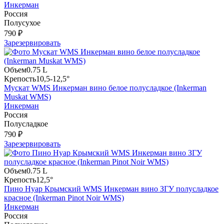
Инкерман
Россия
Полусухое
790 ₽
Зарезервировать
Объем
0.75 L
Крепость
10,5-12,5°
Мускат WMS Инкерман вино белое полусладкое (Inkerman
Muskat WMS)
Инкерман
Россия
Полусладкое
790 ₽
Зарезервировать
Объем
0.75 L
Крепость
12,5°
Пино Нуар Крымский WMS Инкерман вино ЗГУ полусладкое
красное (Inkerman Pinot Noir WMS)
Инкерман
Россия