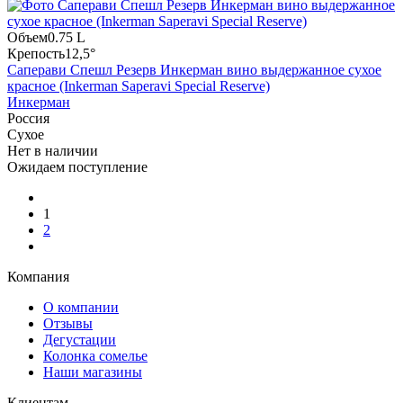
Объем
0.75 L
Крепость
12,5°
Саперави Спешл Резерв Инкерман вино выдержанное сухое
красное (Inkerman Saperavi Special Reserve)
Инкерман
Россия
Сухое
Нет в наличии
Ожидаем поступление
1
2
Компания
О компании
Отзывы
Дегустации
Колонка сомелье
Наши магазины
Клиентам